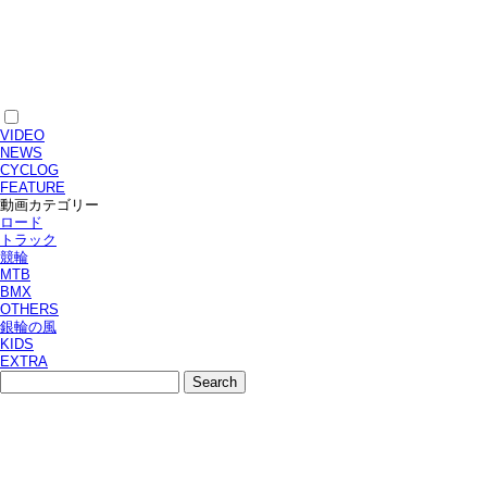
VIDEO
NEWS
CYCLOG
FEATURE
動画カテゴリー
ロード
トラック
競輪
MTB
BMX
OTHERS
銀輪の風
KIDS
EXTRA