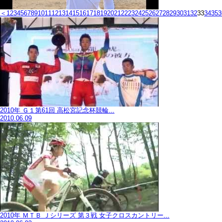
＜
1
2
3
4
5
6
7
8
9
10
11
12
13
14
15
16
17
18
19
20
21
22
23
24
25
26
27
28
29
30
31
32
33
34
35
3
2010年 Ｇ１第61回 高松宮記念杯競輪...
2010.06.09
2010年 ＭＴＢ Ｊシリーズ 第３戦 女子クロスカントリー...