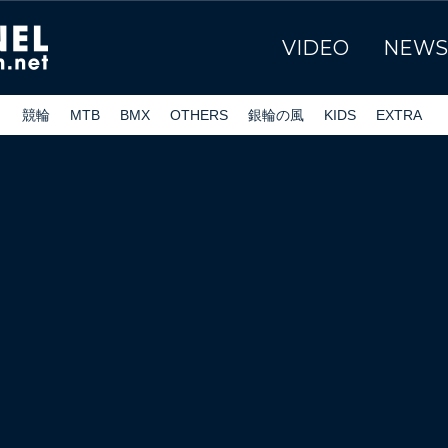
VIDEO
NEWS
ク
競輪
MTB
BMX
OTHERS
銀輪の風
KIDS
EXTRA