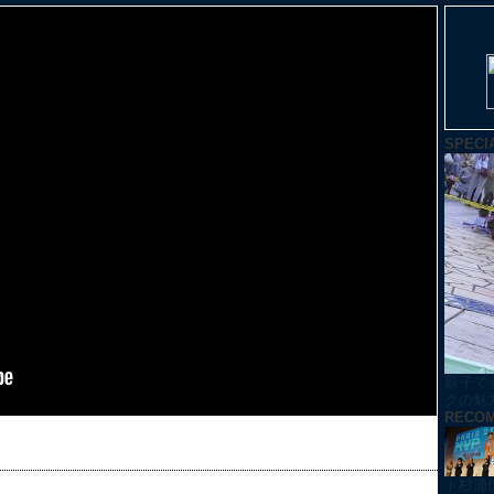
SPECI
親子で
クの魅
RECO
ト杉浦