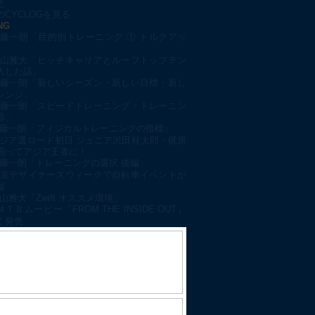
之
CYCLOGを見る
NG
藤一朗「目的別トレーニング ① トルクアッ
山雅大「ヒッチキャリアとルーフトップテン
入した話」
藤一朗「新しいシーズン・新しい目標・新し
レンジ」
藤一朗「スピードトレーニング・トレーニン
③」
藤一朗「フィジカルトレーニングの指標」
ジア選ロード初日 ジュニア沢田桂太郎・梶原
揃ってアジア王者に！
藤一朗「トレーニングの選択 後編」
京デザイナーズウィークで自転車イベントが
催
山雅大「Zwift オススメ環境」
ＭＴＢムービー『FROM THE INSIDE OUT』
く発売