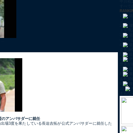
中川裕
すべての
RANKI
1
佐
プ」
2
腰
トを導
3
佐
いチャ
..
4
佐
グ各論
5
佐
6
ア
悠未が
7
佐
8
東
多数開
9
腰
10
まもな
盟のアンバサダーに就任
五輪出場3度を果たしている長迫吉拓が公式アンバサダーに就任した