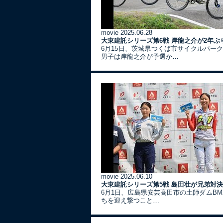
movie
2025.06.28
大東建託シリーズ第6戦 岸龍之介が2年ぶ
6月15日、茨城県つくば市サイクルパー
男子は岸龍之介が予選か…
movie
2025.06.10
大東建託シリーズ第5戦 島田壮が兄弟対
6月1日、広島県安芸高田市の土師ダムBM
ちを迎え撃つこと…