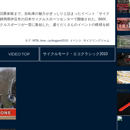
試乗体験まで。自転車の魅力がぎっしりと詰まったイベント「サイク
の日本
に、静岡県伊豆市の日本サイクルスポーツセンターで開催された。BMX、
イクルスポーツが一堂に集結した、盛りだくさんのイベントの模様を紹
グ」競技紹
タグ:
MTB
,
bmx
,
cyclingjam2010
,
イベント
,
サイクリングジャム
RACI
VIDEO TOP
サイクルモード・エコクラシック2010
〜オリ
興奮呼ぶ！
PARTS