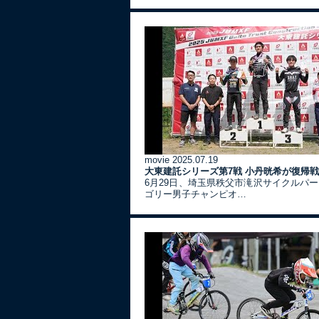
movie
2025.07.19
大東建託シリーズ第7戦 ⼩丹晄希が復帰
6月29日、埼玉県秩父市滝沢サイクルパ
ゴリー男子チャンピオ…