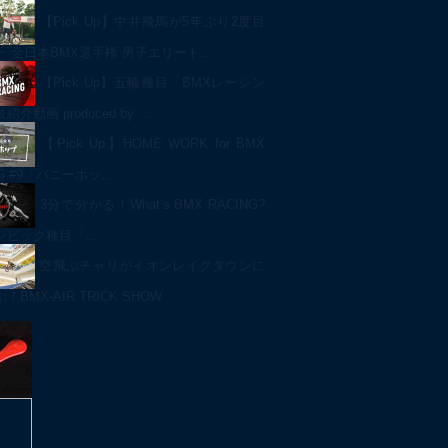
【Pick Up】中井飛馬が5年ぶり2度目
一 全日本BMX選手権 男子エリート…
【Pick Up】五輪種目「BMXレーシン
介動画 produced by …
【Pick Up】HOME WORK for BMX
NG #9「バニーホッ…
3分で分かる！What’s BMX RACING?
ンピック種目「…
空飛ぶチャリがイオンレイクタウンに
BMX-AIR TRICK SHOW