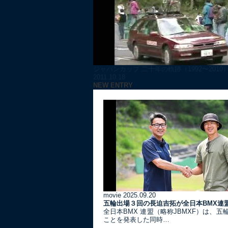
ジャパンカップ 二十年の軌跡（1992〜2010）.
2011.10.18
NEW ENTRY
movie
2025.09.20
五輪出場３回の長迫吉拓が全日本BMX連
全日本BMX 連盟（略称JBMXF）は、
ことを発表した同時…