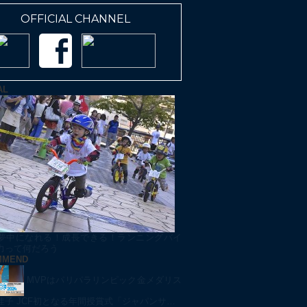
OFFICIAL CHANNEL
AL
夢中になれる！成長できる！ランニングバイ
力って何だろう
MMEND
MVPはパリパラリンピック金メダリス
佳子 JCF初となる年間授賞式「ジャパンサ…