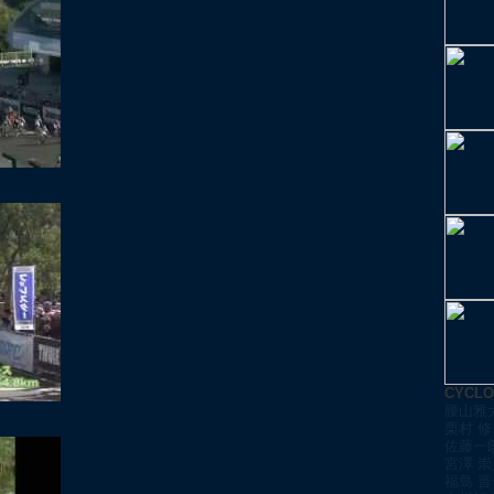
CYCL
腰山雅
栗村 修
佐藤一
宮澤 崇
福島 晋