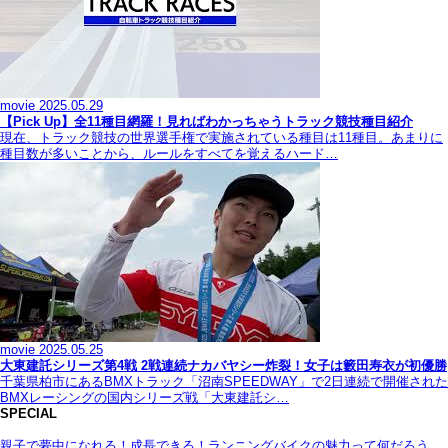
movie
2025.05.29
【Pick Up】全11種目網羅！見ればわかっちゃうトラック競技種目紹介
現在、トラック競技の世界選手権で実施されている種目は11種目。あまりに
種目数が多いことから、ルールをすべてを覚えるハード…
movie
2025.05.25
大東建託シリーズ第4戦 2戦連続ナカバヤシー炸裂！女子は籔田寿衣が初優勝
千葉県柏市にあるBMXトラック「沼南SPEEDWAY」で2日連続で開催された
BMXレーシングの国内シリーズ戦「大東建託シ…
SPECIAL
親子で夢中になれる！成長できる！ランニングバイクの魅力って何だろう