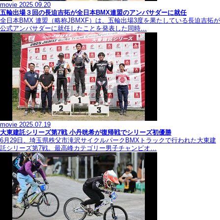
movie
2025.09.20
五輪出場３回の長迫吉拓が全日本BMX連盟のアンバサダーに就任
全日本BMX 連盟（略称JBMXF）は、五輪出場3度を果たしている長迫吉拓が
公式アンバサダーに就任したことを発表した同時…
movie
2025.07.19
大東建託シリーズ第7戦 ⼩丹晄希が復帰戦でシリーズ初優勝
6月29日、埼玉県秩父市滝沢サイクルパークBMXトラックで行われた大東建
託シリーズ第7戦。最高峰カテゴリー男子チャンピオ…