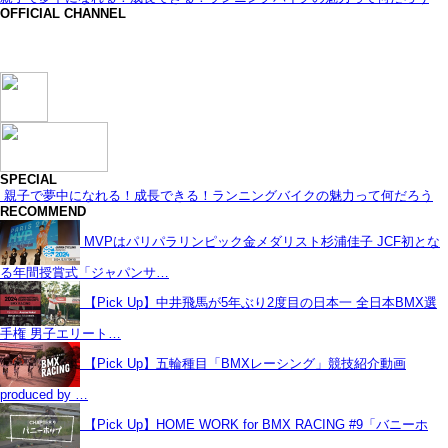
OFFICIAL CHANNEL
SPECIAL
親子で夢中になれる！成長できる！ランニングバイクの魅力って何だろう
RECOMMEND
MVPはパリパラリンピック金メダリスト杉浦佳子 JCF初とな
る年間授賞式「ジャパンサ…
【Pick Up】中井飛馬が5年ぶり2度目の日本一 全日本BMX選
手権 男子エリート…
【Pick Up】五輪種目「BMXレーシング」競技紹介動画
produced by …
【Pick Up】HOME WORK for BMX RACING #9「バニーホ