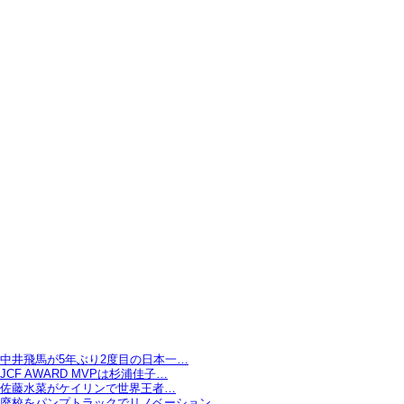
中井飛馬が5年ぶり2度目の日本一…
JCF AWARD MVPは杉浦佳子…
佐藤水菜がケイリンで世界王者…
廃校をパンプトラックでリノベーション…