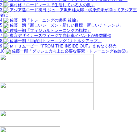
2
栗村修「ロードレースで生活している人の数」
3
アジア選ロード初日 ジュニア沢田桂太郎・梶原悠未が揃ってアジア王
者に！
4
佐藤一朗「トレーニングの選択 後編」
5
佐藤一朗「新しいシーズン・新しい目標・新しいチャレンジ」
6
佐藤一朗「フィジカルトレーニングの指標」
7
東京デザイナーズウィークで自転車イベントが多数開催
8
佐藤一朗「目的別トレーニング ① トルクアップ」
9
ＭＴＢムービー『FROM THE INSIDE OUT』まもなく発売
10
佐藤一郎「ダッシュ力向上に必要な要素・トレーニング各論②」