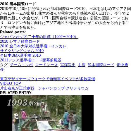
2010 熊本国際ロード
2010年10月10日に開催された熊本国際ロード2010。日本をはじめアジア各国
から16チームが出場し熊本の澄んだ秋空のもと熱戦を繰り広げた。今年で２
回目の新しい大会だが、UCI（国際自転車競技連合）公認の国際レースであ
り、ロンドン五輪に向けたアジア地区の出場枠争いがこの大会から始まるこ
とでも注目を集めた。
Related posts:
ジャパンカップ 二十年の軌跡（1992〜2010）
2010 シマノ鈴鹿ロード
2010 全日本大学対抗選手権・インカレ
サイクリングジャム 2010
全日本BMX選手権 2010
2011アジア選手権ロード開幕前風景
タグ:
チームニッポ
,
ロードレース
,
宮澤崇史
,
山鹿
,
熊本国際ロード
,
畑中勇
介
東京デザイナーズウィークで自転車イベントが多数開催
VIDEO TOP
片山右京が正式参戦 ジャパンカップ クリテリウム
RELATED ENTRY