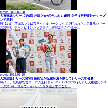
movie
2025.06.28
大東建託シリーズ第6戦 岸龍之介が2年ぶりに優勝 女子は丹野夏波がシーズ
ン初勝利
6月15日、茨城県つくば市サイクルパークつくばで行われた大東建託シリー
ズ第6戦。チャンピオンシップ男子は岸龍之介が予選か…
movie
2025.06.10
大東建託シリーズ第5戦 島田壮が兄弟対決を制してシリーズ初優勝
6月1日、広島県安芸高田市の土師ダムBMX TRACKで行われた大東建託シリ
ーズ第5戦。地元でライバルたちを迎え撃つこと…