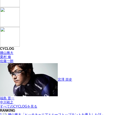
CYCLOG
腰山雅大
栗村 修
佐藤一朗
宮澤 崇史
福島 晋一
中川裕之
すべてのCYCLOGを見る
RANKING
1
腰山雅大「ヒッチキャリアとルーフトップテントを導入した話」