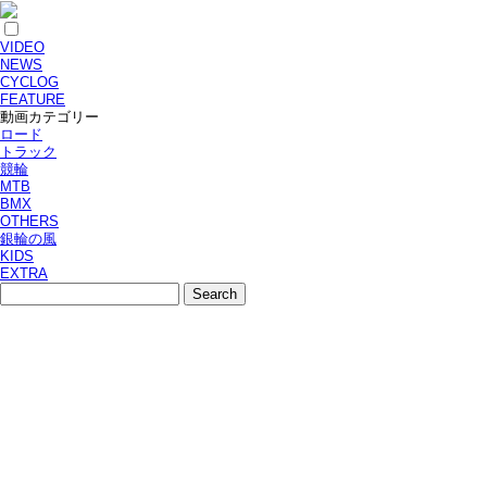
VIDEO
NEWS
CYCLOG
FEATURE
動画カテゴリー
ロード
トラック
競輪
MTB
BMX
OTHERS
銀輪の風
KIDS
EXTRA