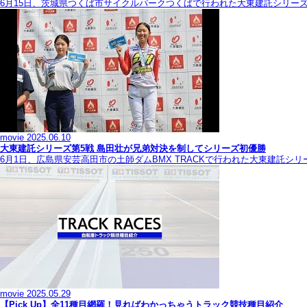
6月15日、茨城県つくば市サイクルパークつくばで行われた大東建託シリー
movie
2025.06.10
大東建託シリーズ第5戦 島田壮が兄弟対決を制してシリーズ初優勝
6月1日、広島県安芸高田市の土師ダムBMX TRACKで行われた大東建託シ
movie
2025.05.29
【Pick Up】全11種目網羅！見ればわかっちゃうトラック競技種目紹介