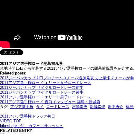
2011アジア選手権ロード開幕前風景
現地時間16日から開幕する2011アジア選手権ロードの開幕前風景を紹介する
Related posts:
2013ジャパンカップ UCIプロチーム３チーム追加発表 史上最多７チームが
2011アジア選手権ロード エリート女子ロードレース
2011ジャパンカップ サイクルロードレース前半
2011ジャパンカップ サイクルロードレース後半
2011アジア選手権ロード エリート男子ロードレース
2011アジア選手権ロード 直前インタビュー 福島・新城篇
タグ:
アジア選手権
,
タイ
,
ロードレース
,
宮澤崇史
,
新城幸也
,
畑中勇介
,
福島
2011アジア選手権トラック初日
VIDEO TOP
bikeshopなう! カフェ・サコッシュ
RELATED ENTRY