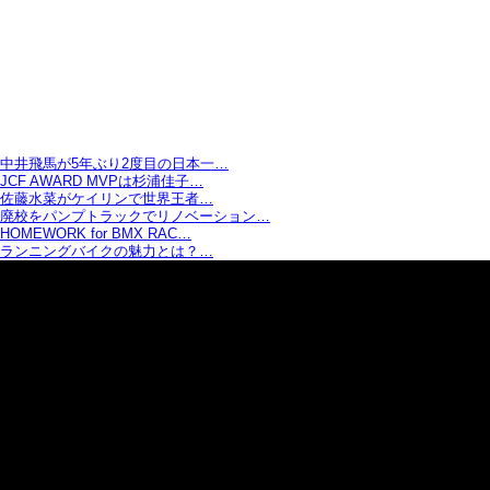
中井飛馬が5年ぶり2度目の日本一…
JCF AWARD MVPは杉浦佳子…
佐藤水菜がケイリンで世界王者…
廃校をパンプトラックでリノベーション…
HOMEWORK for BMX RAC…
ランニングバイクの魅力とは？…