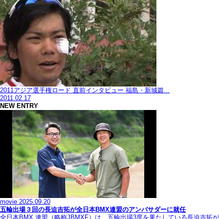
2011アジア選手権ロード 直前インタビュー 福島・新城篇...
2011.02.17
NEW ENTRY
movie
2025.09.20
五輪出場３回の長迫吉拓が全日本BMX連盟のアンバサダーに就任
全日本BMX 連盟（略称JBMXF）は、五輪出場3度を果たしている長迫吉