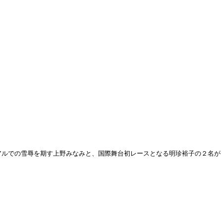
アルでの雪辱を期す上野みなみと、国際舞台初レースとなる明珍裕子の２名が