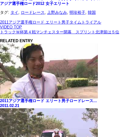
アジア選手権ロード2012 女子エリート
タグ:
タイ
,
ロードレース
,
上野みなみ
,
明珍裕子
,
韓国
2011アジア選手権ロード エリート男子タイムトライアル
VIDEO TOP
トラックＷ杯第４戦マンチェスター開幕 スプリント北津留は５位
RELATED ENTRY
2011アジア選手権ロード エリート男子ロードレース...
2011.02.21