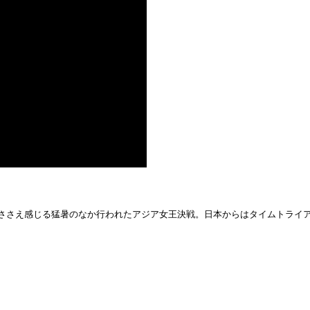
しささえ感じる猛暑のなか行われたアジア女王決戦。日本からはタイムトライ