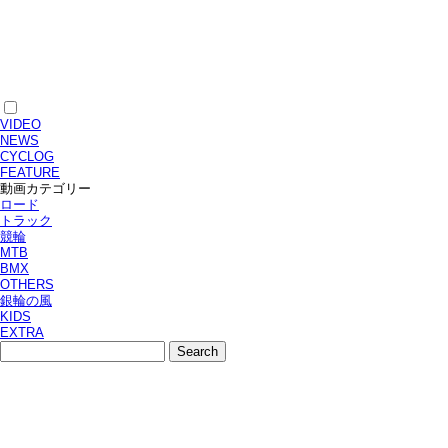
VIDEO
NEWS
CYCLOG
FEATURE
動画カテゴリー
ロード
トラック
競輪
MTB
BMX
OTHERS
銀輪の風
KIDS
EXTRA