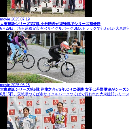
movie
2025.07.19
大東建託シリーズ第7戦 ⼩丹晄希が復帰戦でシリーズ初優勝
6月29日、埼玉県秩父市滝沢サイクルパークBMXトラックで行われた大東建
movie
2025.06.28
大東建託シリーズ第6戦 岸龍之介が2年ぶりに優勝 女子は丹野夏波がシーズ
6月15日、茨城県つくば市サイクルパークつくばで行われた大東建託シリー