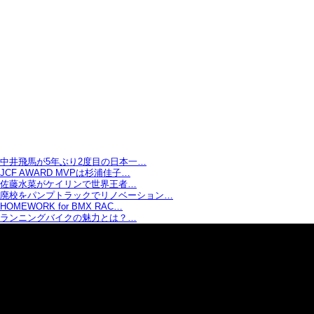
中井飛馬が5年ぶり2度目の日本一…
JCF AWARD MVPは杉浦佳子…
佐藤水菜がケイリンで世界王者…
廃校をパンプトラックでリノベーション…
HOMEWORK for BMX RAC…
ランニングバイクの魅力とは？…