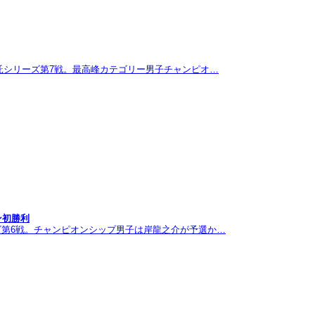
託シリーズ第7戦。最高峰カテゴリー男子チャンピオ…
ン初勝利
ズ第6戦。チャンピオンシップ男子は岸龍之介が予選か…