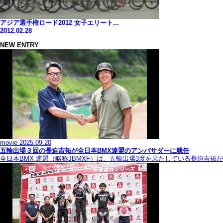
アジア選手権ロード2012 女子エリート...
2012.02.28
NEW ENTRY
movie
2025.09.20
五輪出場３回の長迫吉拓が全日本BMX連盟のアンバサダーに就任
全日本BMX 連盟（略称JBMXF）は、五輪出場3度を果たしている長迫吉