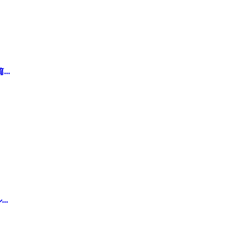
..
..