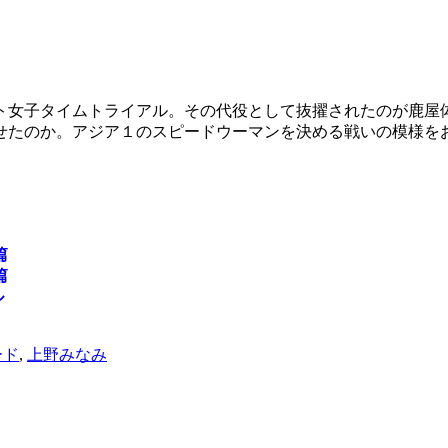
ト女子タイムトライアル。その代役として抜擢されたのが鹿屋
せたのか。アジア１のスピードウーマンを決める戦いの模様を
篇
篇
ル
ード
,
上野みなみ