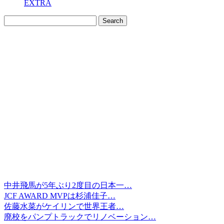
EXTRA
中井飛馬が5年ぶり2度目の日本一…
JCF AWARD MVPは杉浦佳子…
佐藤水菜がケイリンで世界王者…
廃校をパンプトラックでリノベーション…