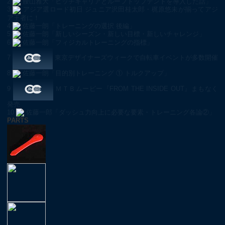
2
腰山雅大「ヒッチキャリアとルーフトップテントを導入した話」
3
アジア選ロード初日 ジュニア沢田桂太郎・梶原悠未が揃ってアジ
ア王者に！
4
佐藤一朗「トレーニングの選択 後編」
5
佐藤一朗「新しいシーズン・新しい目標・新しいチャレンジ」
6
佐藤一朗「フィジカルトレーニングの指標」
7
東京デザイナーズウィークで自転車イベントが多数開催
8
佐藤一朗「目的別トレーニング ① トルクアップ」
9
ＭＴＢムービー『FROM THE INSIDE OUT』まもなく
発売
10
佐藤一郎「ダッシュ力向上に必要な要素・トレーニング各論②」
PARTS