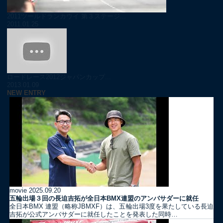
2011ツールドランカウイ 第３ステージ...
2011.01.25
ロードレース2012ジャパンカップ...
2013.01.09
NEW ENTRY
movie
2025.09.20
五輪出場３回の長迫吉拓が全日本BMX連盟のアンバサダーに就任
全日本BMX 連盟（略称JBMXF）は、五輪出場3度を果たしている長迫
吉拓が公式アンバサダーに就任したことを発表した同時…