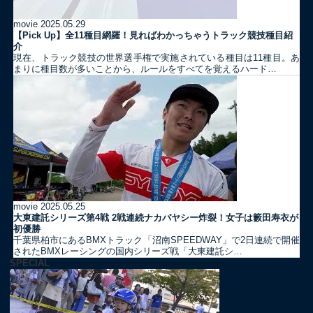
movie
2025.05.29
【Pick Up】全11種目網羅！見ればわかっちゃうトラック競技種目紹
介
現在、トラック競技の世界選手権で実施されている種目は11種目。あ
まりに種目数が多いことから、ルールをすべてを覚えるハード…
movie
2025.05.25
大東建託シリーズ第4戦 2戦連続ナカバヤシー炸裂！女子は籔田寿衣が
初優勝
千葉県柏市にあるBMXトラック「沼南SPEEDWAY」で2日連続で開催
されたBMXレーシングの国内シリーズ戦「大東建託シ…
SPECIAL