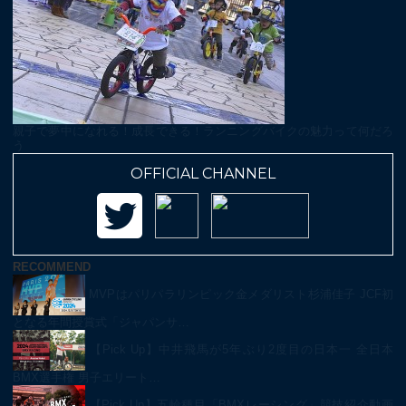
親子で夢中になれる！成長できる！ランニングバイクの魅力って何だろ
う
OFFICIAL CHANNEL
RECOMMEND
MVPはパリパラリンピック金メダリスト杉浦佳子 JCF初
となる年間授賞式「ジャパンサ…
【Pick Up】中井飛馬が5年ぶり2度目の日本一 全日本
BMX選手権 男子エリート…
【Pick Up】五輪種目「BMXレーシング」競技紹介動画