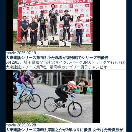
movie
2025.07.19
大東建託シリーズ第7戦 ⼩丹晄希が復帰戦でシリーズ初優勝
6月29日、埼玉県秩父市滝沢サイクルパークBMXトラックで行われた
大東建託シリーズ第7戦。最高峰カテゴリー男子チャンピオ…
movie
2025.06.28
大東建託シリーズ第6戦 岸龍之介が2年ぶりに優勝 女子は丹野夏波が