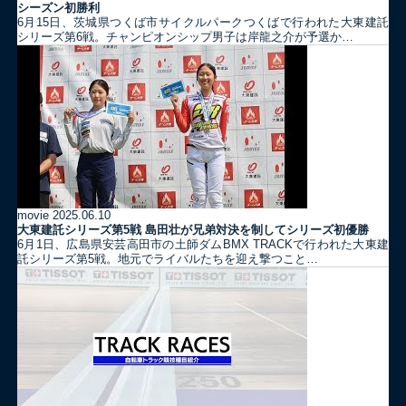
シーズン初勝利
6月15日、茨城県つくば市サイクルパークつくばで行われた大東建託
シリーズ第6戦。チャンピオンシップ男子は岸龍之介が予選か…
movie
2025.06.10
大東建託シリーズ第5戦 島田壮が兄弟対決を制してシリーズ初優勝
6月1日、広島県安芸高田市の土師ダムBMX TRACKで行われた大東建
託シリーズ第5戦。地元でライバルたちを迎え撃つこと…