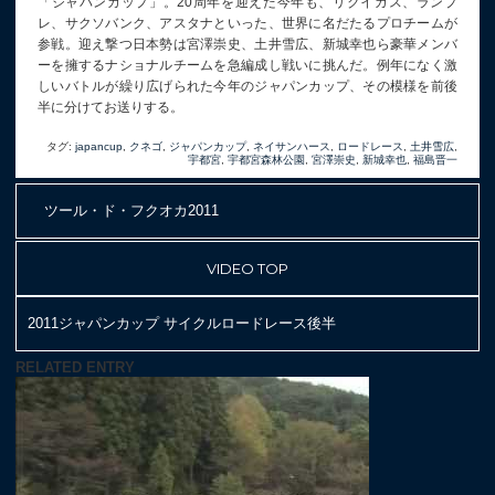
「ジャパンカップ」。20周年を迎えた今年も、リクイガス、ランプ
レ、サクソバンク、アスタナといった、世界に名だたるプロチームが
参戦。迎え撃つ日本勢は宮澤崇史、土井雪広、新城幸也ら豪華メンバ
ーを擁するナショナルチームを急編成し戦いに挑んだ。例年になく激
しいバトルが繰り広げられた今年のジャパンカップ、その模様を前後
半に分けてお送りする。
タグ:
japancup
,
クネゴ
,
ジャパンカップ
,
ネイサンハース
,
ロードレース
,
土井雪広
,
宇都宮
,
宇都宮森林公園
,
宮澤崇史
,
新城幸也
,
福島晋一
ツール・ド・フクオカ2011
VIDEO TOP
2011ジャパンカップ サイクルロードレース後半
RELATED ENTRY