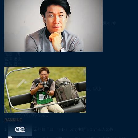
栗村 修
佐藤一朗
宮澤 崇史
福島 晋一
中川裕之
すべてのCYCLOGを見る
RANKING
1
栗村修「ロードレースで生活している人の数」