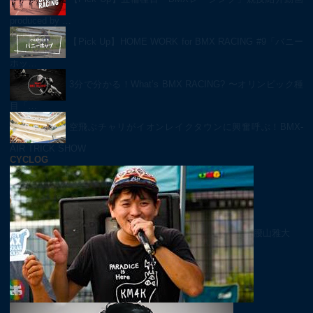
produced by …
【Pick Up】HOME WORK for BMX RACING #9「バニー
ホッ…
3分で分かる！What’s BMX RACING? 〜オリンピック種
目「…
空飛ぶチャリがイオンレイクタウンに興奮呼ぶ！BMX-
AIR TRICK SHOW
CYCLOG
腰山雅大