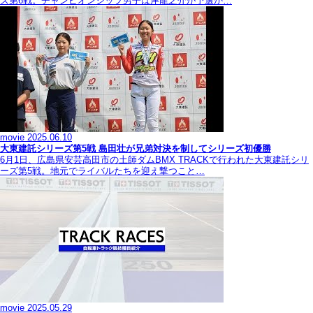
ズ第6戦。チャンピオンシップ男子は岸龍之介が予選か…
movie
2025.06.10
大東建託シリーズ第5戦 島田壮が兄弟対決を制してシリーズ初優勝
6月1日、広島県安芸高田市の土師ダムBMX TRACKで行われた大東建託シリ
ーズ第5戦。地元でライバルたちを迎え撃つこと…
movie
2025.05.29