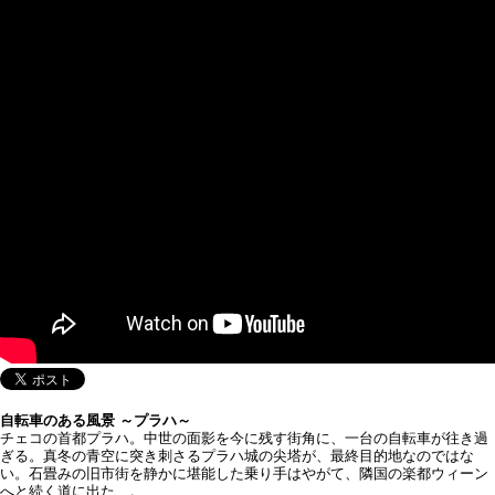
自転車のある風景 ～プラハ～
チェコの首都プラハ。中世の面影を今に残す街角に、一台の自転車が往き過
ぎる。真冬の青空に突き刺さるプラハ城の尖塔が、最終目的地なのではな
い。石畳みの旧市街を静かに堪能した乗り手はやがて、隣国の楽都ウィーン
へと続く道に出た…。