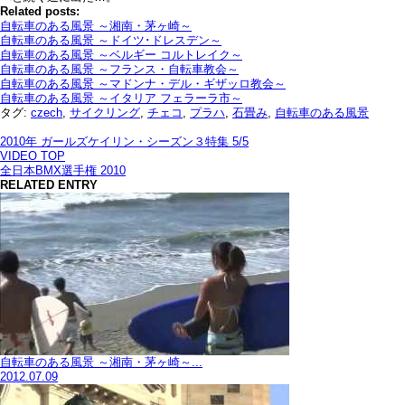
Related posts:
自転車のある風景 ～湘南・茅ヶ崎～
自転車のある風景 ～ドイツ･ドレスデン～
自転車のある風景 ～ベルギー コルトレイク～
自転車のある風景 ～フランス・自転車教会～
自転車のある風景 ～マドンナ・デル・ギザッロ教会～
自転車のある風景 ～イタリア フェラーラ市～
タグ:
czech
,
サイクリング
,
チェコ
,
プラハ
,
石畳み
,
自転車のある風景
2010年 ガールズケイリン・シーズン３特集 5/5
VIDEO TOP
全日本BMX選手権 2010
RELATED ENTRY
自転車のある風景 ～湘南・茅ヶ崎～...
2012.07.09