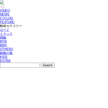
VIDEO
NEWS
CYCLOG
FEATURE
動画カテゴリー
ロード
トラック
競輪
MTB
BMX
OTHERS
銀輪の風
KIDS
EXTRA