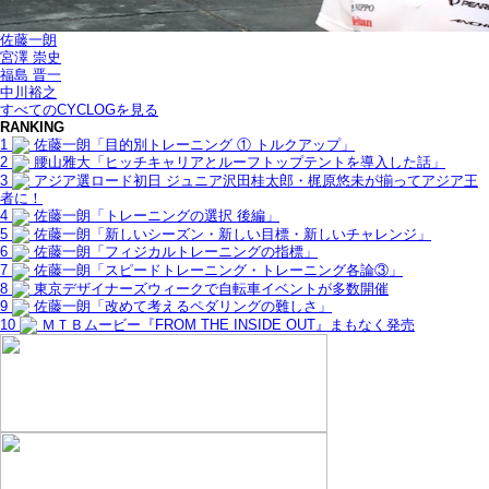
佐藤一朗
宮澤 崇史
福島 晋一
中川裕之
すべてのCYCLOGを見る
RANKING
1
佐藤一朗「目的別トレーニング ① トルクアップ」
2
腰山雅大「ヒッチキャリアとルーフトップテントを導入した話」
3
アジア選ロード初日 ジュニア沢田桂太郎・梶原悠未が揃ってアジア王
者に！
4
佐藤一朗「トレーニングの選択 後編」
5
佐藤一朗「新しいシーズン・新しい目標・新しいチャレンジ」
6
佐藤一朗「フィジカルトレーニングの指標」
7
佐藤一朗「スピードトレーニング・トレーニング各論③」
8
東京デザイナーズウィークで自転車イベントが多数開催
9
佐藤一朗「改めて考えるペダリングの難しさ」
10
ＭＴＢムービー『FROM THE INSIDE OUT』まもなく発売