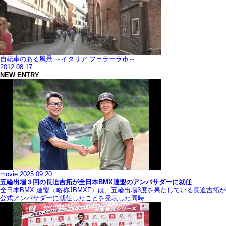
自転車のある風景 ～イタリア フェラーラ市～...
2012.08.17
NEW ENTRY
movie
2025.09.20
五輪出場３回の長迫吉拓が全日本BMX連盟のアンバサダーに就任
全日本BMX 連盟（略称JBMXF）は、五輪出場3度を果たしている長迫吉拓が
公式アンバサダーに就任したことを発表した同時…