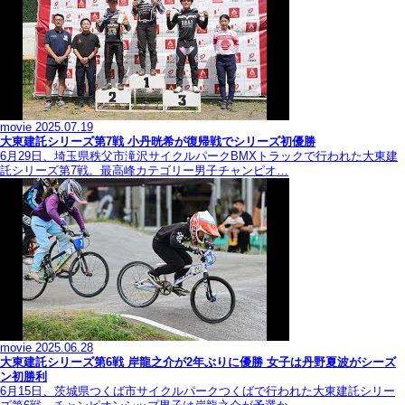
movie
2025.07.19
大東建託シリーズ第7戦 ⼩丹晄希が復帰戦でシリーズ初優勝
6月29日、埼玉県秩父市滝沢サイクルパークBMXトラックで行われた大東建
託シリーズ第7戦。最高峰カテゴリー男子チャンピオ…
movie
2025.06.28
大東建託シリーズ第6戦 岸龍之介が2年ぶりに優勝 女子は丹野夏波がシーズ
ン初勝利
6月15日、茨城県つくば市サイクルパークつくばで行われた大東建託シリー