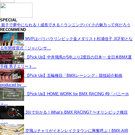
SPECIAL
親子で夢中になれる！成長できる！ランニングバイクの魅力って何だろう
RECOMMEND
MVPはパリパラリンピック金メダリスト杉浦佳子 JCF初とな
る年間授賞式「ジャパンサ…
【Pick Up】中井飛馬が5年ぶり2度目の日本一 全日本BMX選
手権 男子エリート…
【Pick Up】五輪種目「BMXレーシング」競技紹介動画
produced by …
【Pick Up】HOME WORK for BMX RACING #9「バニーホ
ッ…
3分で分かる！What’s BMX RACING? 〜オリンピック種目
「…
空飛ぶチャリがイオンレイクタウンに興奮呼ぶ！BMX-AIR