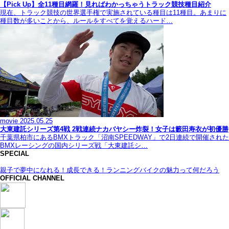
【Pick Up】全11種目網羅！見ればわかっちゃうトラック競技種目紹介
現在、トラック競技の世界選手権で実施されている種目は11種目。あまりに
種目数が多いことから、ルールをすべてを覚えるハード…
movie
2025.05.25
大東建託シリーズ第4戦 2戦連続ナカバヤシー炸裂！女子は籔田寿衣が初優勝
千葉県柏市にあるBMXトラック「沼南SPEEDWAY」で2日連続で開催された
BMXレーシングの国内シリーズ戦「大東建託シ…
SPECIAL
親子で夢中になれる！成長できる！ランニングバイクの魅力って何だろう
OFFICIAL CHANNEL