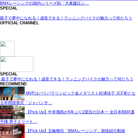
BMXレーシングの国内シリーズ戦「大東建託シ…
SPECIAL
親子で夢中になれる！成長できる！ランニングバイクの魅力って何だろう
OFFICIAL CHANNEL
SPECIAL
親子で夢中になれる！成長できる！ランニングバイクの魅力って何だろう
RECOMMEND
MVPはパリパラリンピック金メダリスト杉浦佳子 JCF初とな
る年間授賞式「ジャパンサ…
【Pick Up】中井飛馬が5年ぶり2度目の日本一 全日本BMX選
手権 男子エリート…
【Pick Up】五輪種目「BMXレーシング」競技紹介動画