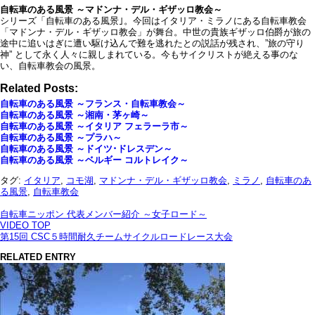
自転車のある風景 ～マドンナ・デル・ギザッロ教会～
シリーズ「自転車のある風景｣。今回はイタリア・ミラノにある自転車教会
「マドンナ・デル・ギザッロ教会」が舞台。中世の貴族ギザッロ伯爵が旅の
途中に追いはぎに遭い駆け込んで難を逃れたとの説話が残され、”旅の守り
神” として永く人々に親しまれている。今もサイクリストが絶える事のな
い、自転車教会の風景。
Related Posts:
自転車のある風景 ～フランス・自転車教会～
自転車のある風景 ～湘南・茅ヶ崎～
自転車のある風景 ～イタリア フェラーラ市～
自転車のある風景 ～プラハ～
自転車のある風景 ～ドイツ･ドレスデン～
自転車のある風景 ～ベルギー コルトレイク～
タグ:
イタリア
,
コモ湖
,
マドンナ・デル・ギザッロ教会
,
ミラノ
,
自転車のあ
る風景
,
自転車教会
自転車ニッポン 代表メンバー紹介 ～女子ロード～
VIDEO TOP
第15回 CSC５時間耐久チームサイクルロードレース大会
RELATED ENTRY