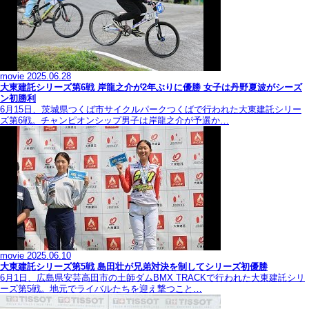
movie
2025.06.28
大東建託シリーズ第6戦 岸龍之介が2年ぶりに優勝 女子は丹野夏波がシーズ
ン初勝利
6月15日、茨城県つくば市サイクルパークつくばで行われた大東建託シリー
ズ第6戦。チャンピオンシップ男子は岸龍之介が予選か…
movie
2025.06.10
大東建託シリーズ第5戦 島田壮が兄弟対決を制してシリーズ初優勝
6月1日、広島県安芸高田市の土師ダムBMX TRACKで行われた大東建託シリ
ーズ第5戦。地元でライバルたちを迎え撃つこと…