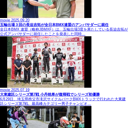
movie
2025.09.20
五輪出場３回の長迫吉拓が全日本BMX連盟のアンバサダーに就任
全日本BMX 連盟（略称JBMXF）は、五輪出場3度を果たしている長迫吉拓が
公式アンバサダーに就任したことを発表した同時…
movie
2025.07.19
大東建託シリーズ第7戦 ⼩丹晄希が復帰戦でシリーズ初優勝
6月29日、埼玉県秩父市滝沢サイクルパークBMXトラックで行われた大東建
託シリーズ第7戦。最高峰カテゴリー男子チャンピオ…