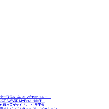
中井飛馬が5年ぶり2度目の日本一…
JCF AWARD MVPは杉浦佳子…
佐藤水菜がケイリンで世界王者…
廃校をパンプトラックでリノベーション…