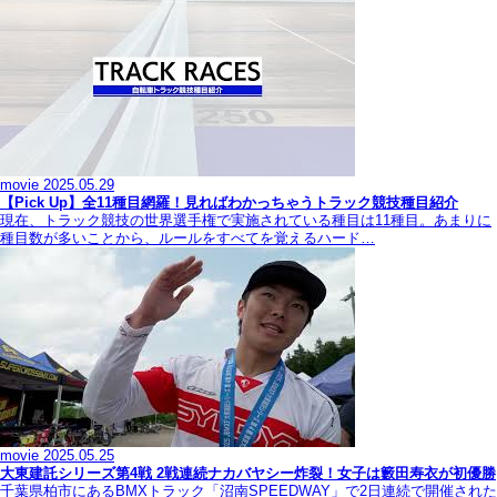
movie
2025.05.29
【Pick Up】全11種目網羅！見ればわかっちゃうトラック競技種目紹介
現在、トラック競技の世界選手権で実施されている種目は11種目。あまりに
種目数が多いことから、ルールをすべてを覚えるハード…
movie
2025.05.25
大東建託シリーズ第4戦 2戦連続ナカバヤシー炸裂！女子は籔田寿衣が初優勝
千葉県柏市にあるBMXトラック「沼南SPEEDWAY」で2日連続で開催された