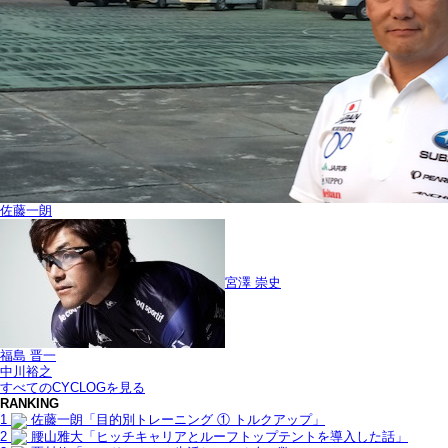
佐藤一朗
宮澤 崇史
福島 晋一
中川裕之
すべてのCYCLOGを見る
RANKING
1
佐藤一朗「目的別トレーニング ① トルクアップ」
2
腰山雅大「ヒッチキャリアとルーフトップテントを導入した話」