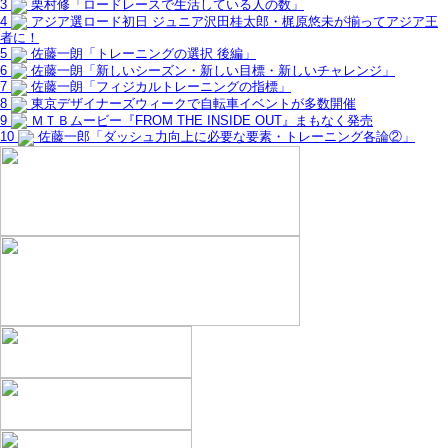
3
栗村修「ロードレースで生活している人の数」
4
アジア選ロード初日 ジュニア沢田桂太郎・梶原悠未が揃ってアジア王
者に！
5
佐藤一朗「トレーニングの選択 後編」
6
佐藤一朗「新しいシーズン・新しい目標・新しいチャレンジ」
7
佐藤一朗「フィジカルトレーニングの指標」
8
東京デザイナーズウィークで自転車イベントが多数開催
9
ＭＴＢムービー『FROM THE INSIDE OUT』まもなく発売
10
佐藤一郎「ダッシュ力向上に必要な要素・トレーニング各論②」