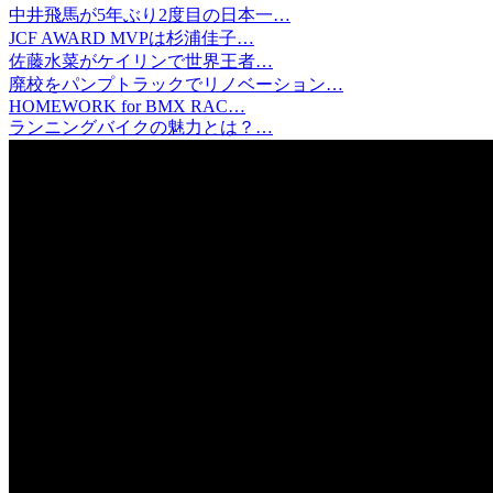
中井飛馬が5年ぶり2度目の日本一…
JCF AWARD MVPは杉浦佳子…
佐藤水菜がケイリンで世界王者…
廃校をパンプトラックでリノベーション…
HOMEWORK for BMX RAC…
ランニングバイクの魅力とは？…