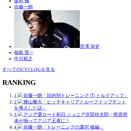
栗村 修
佐藤一朗
宮澤 崇史
福島 晋一
中川裕之
すべてのCYCLOGを見る
RANKING
1
佐藤一朗「目的別トレーニング ① トルクアップ」
2
腰山雅大「ヒッチキャリアとルーフトップテント
を導入した話」
3
アジア選ロード初日 ジュニア沢田桂太郎・梶原悠
未が揃ってアジア王者に！
4
佐藤一朗「トレーニングの選択 後編」