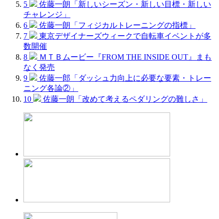
5
佐藤一朗「新しいシーズン・新しい目標・新しい
チャレンジ」
6
佐藤一朗「フィジカルトレーニングの指標」
7
東京デザイナーズウィークで自転車イベントが多
数開催
8
ＭＴＢムービー『FROM THE INSIDE OUT』まも
なく発売
9
佐藤一郎「ダッシュ力向上に必要な要素・トレー
ニング各論②」
10
佐藤一朗「改めて考えるペダリングの難しさ」