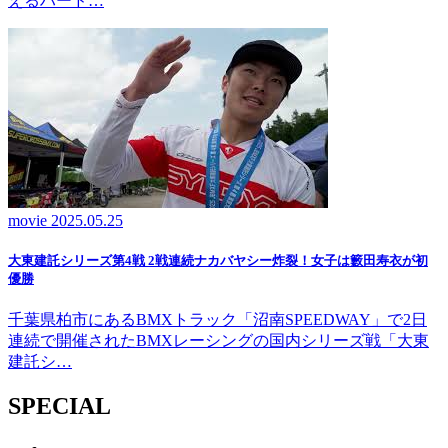
えるハード…
movie
2025.05.25
大東建託シリーズ第4戦 2戦連続ナカバヤシー炸裂！女子は籔田寿衣が初
優勝
千葉県柏市にあるBMXトラック「沼南SPEEDWAY」で2日
連続で開催されたBMXレーシングの国内シリーズ戦「大東
建託シ…
SPECIAL