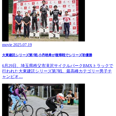
movie
2025.07.19
大東建託シリーズ第7戦 ⼩丹晄希が復帰戦でシリーズ初優勝
6月29日、埼玉県秩父市滝沢サイクルパークBMXトラックで
行われた大東建託シリーズ第7戦。最高峰カテゴリー男子チ
ャンピオ…