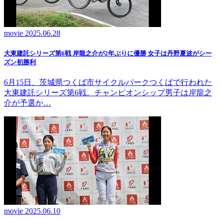
movie
2025.06.28
大東建託シリーズ第6戦 岸龍之介が2年ぶりに優勝 女子は丹野夏波がシー
ズン初勝利
6月15日、茨城県つくば市サイクルパークつくばで行われた
大東建託シリーズ第6戦。チャンピオンシップ男子は岸龍之
介が予選か…
movie
2025.06.10