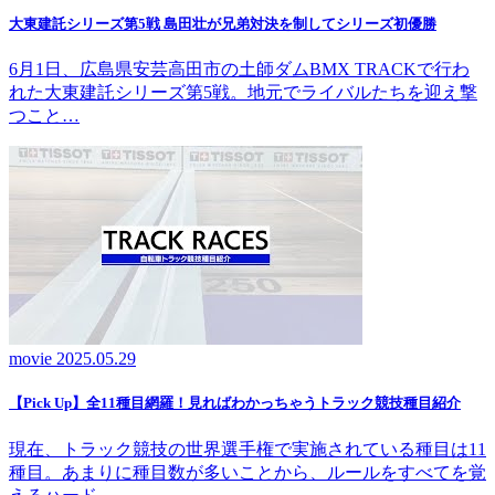
大東建託シリーズ第5戦 島田壮が兄弟対決を制してシリーズ初優勝
6月1日、広島県安芸高田市の土師ダムBMX TRACKで行わ
れた大東建託シリーズ第5戦。地元でライバルたちを迎え撃
つこと…
movie
2025.05.29
【Pick Up】全11種目網羅！見ればわかっちゃうトラック競技種目紹介
現在、トラック競技の世界選手権で実施されている種目は11
種目。あまりに種目数が多いことから、ルールをすべてを覚