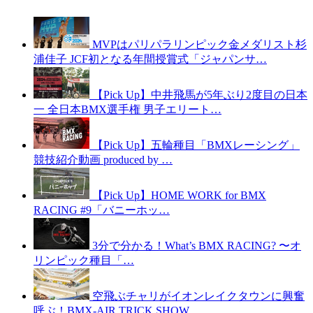
MVPはパリパラリンピック金メダリスト杉
浦佳子 JCF初となる年間授賞式「ジャパンサ…
【Pick Up】中井飛馬が5年ぶり2度目の日本
一 全日本BMX選手権 男子エリート…
【Pick Up】五輪種目「BMXレーシング」
競技紹介動画 produced by …
【Pick Up】HOME WORK for BMX
RACING #9「バニーホッ…
3分で分かる！What’s BMX RACING? 〜オ
リンピック種目「…
空飛ぶチャリがイオンレイクタウンに興奮
呼ぶ！BMX-AIR TRICK SHOW