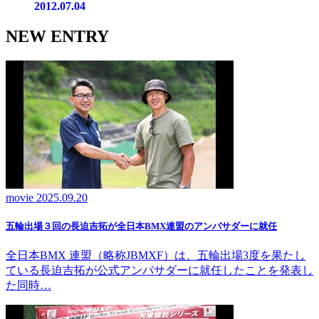
2012.07.04
NEW ENTRY
movie
2025.09.20
五輪出場３回の長迫吉拓が全日本BMX連盟のアンバサダーに就任
全日本BMX 連盟（略称JBMXF）は、五輪出場3度を果たし
ている長迫吉拓が公式アンバサダーに就任したことを発表し
た同時…