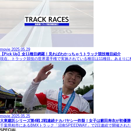
movie
2025.05.29
【Pick Up】全11種目網羅！見ればわかっちゃうトラック競技種目紹介
現在、トラック競技の世界選手権で実施されている種目は11種目。あまり
movie
2025.05.25
大東建託シリーズ第4戦 2戦連続ナカバヤシー炸裂！女子は籔田寿衣が初優勝
千葉県柏市にあるBMXトラック「沼南SPEEDWAY」で2日連続で開催され
SPECIAL