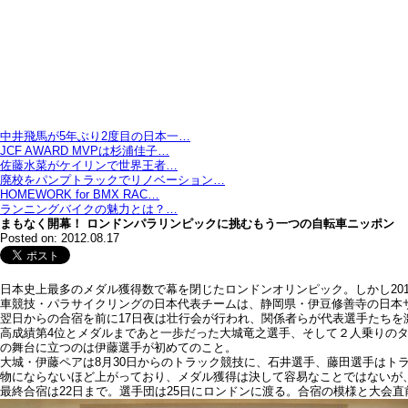
中井飛馬が5年ぶり2度目の日本一…
JCF AWARD MVPは杉浦佳子…
佐藤水菜がケイリンで世界王者…
廃校をパンプトラックでリノベーション…
HOMEWORK for BMX RAC…
ランニングバイクの魅力とは？…
まもなく開幕！ ロンドンパラリンピックに挑むもう一つの自転車ニッポン
Posted on: 2012.08.17
日本史上最多のメダル獲得数で幕を閉じたロンドンオリンピック。しかし20
車競技・パラサイクリングの日本代表チームは、静岡県・伊豆修善寺の日本
翌日からの合宿を前に17日夜は壮行会が行われ、関係者らが代表選手たち
高成績第4位とメダルまであと一歩だった大城竜之選手、そして２人乗りの
の舞台に立つのは伊藤選手が初めてのこと。
大城・伊藤ペアは8月30日からのトラック競技に、石井選手、藤田選手はト
物にならないほど上がっており、メダル獲得は決して容易なことではないが
最終合宿は22日まで。選手団は25日にロンドンに渡る。合宿の模様と大会