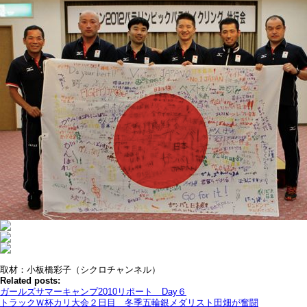
取材：小板橋彩子（シクロチャンネル）
Related posts:
ガールズサマーキャンプ2010リポート Day６
トラックＷ杯カリ大会２日目 冬季五輪銀メダリスト田畑が奮闘