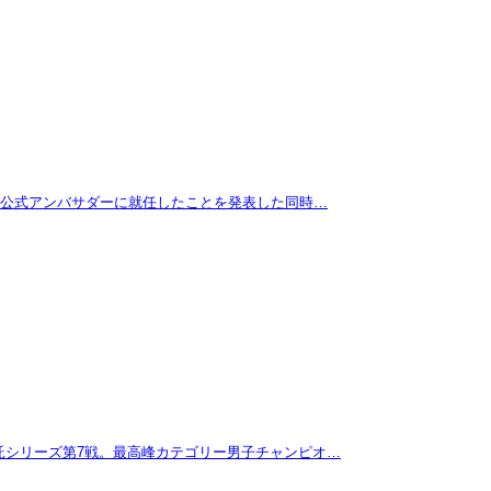
拓が公式アンバサダーに就任したことを発表した同時…
託シリーズ第7戦。最高峰カテゴリー男子チャンピオ…