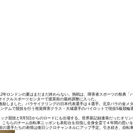
12年ロンドンの夏はまだまだ終わらない。熱戦は、障害者スポーツの祭典「パ
サイクルスポーツセンターで渡英前の最終調整に入った。
を激励しました。パラサイクリングの日本代表選手は４選手。北京パラの金メ
タンデムで競技を行う視覚障害クラス・大城選手のパイロットで現役S級競輪
ラック競技と9月5日からのロードにも出場する。世界新記録連発だったオリ
、こちらのチーム自転車ニッポンも表彰台を目指し全身全霊で４年間の思い
直前の選手たちの表情は後日シクロチャンネルにアップ予定。引き続き、自転