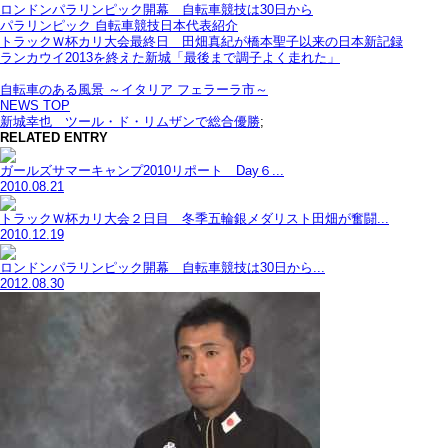
ロンドンパラリンピック開幕 自転車競技は30日から
パラリンピック 自転車競技日本代表紹介
トラックＷ杯カリ大会最終日 田畑真紀が橋本聖子以来の日本新記録
ランカウイ2013を終えた新城「最後まで調子よく走れた」
自転車のある風景 ～イタリア フェラーラ市～
NEWS TOP
新城幸也 ツール・ド・リムザンで総合優勝
;
RELATED ENTRY
ガールズサマーキャンプ2010リポート Day６...
2010.08.21
トラックＷ杯カリ大会２日目 冬季五輪銀メダリスト田畑が奮闘...
2010.12.19
ロンドンパラリンピック開幕 自転車競技は30日から...
2012.08.30