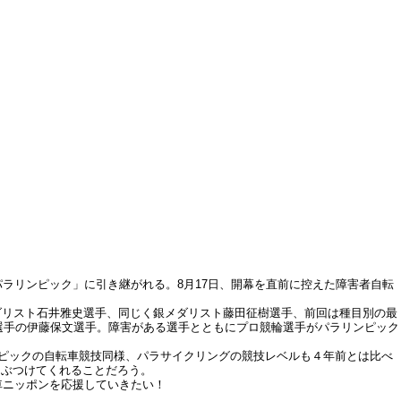
ラリンピック」に引き継がれる。8月17日、開幕を直前に控えた障害者自転
ダリスト石井雅史選手、同じく銀メダリスト藤田征樹選手、前回は種目別の最
選手の伊藤保文選手。障害がある選手とともにプロ競輪選手がパラリンピック
ンピックの自転車競技同様、パラサイクリングの競技レベルも４年前とは比べ
をぶつけてくれることだろう。
車ニッポンを応援していきたい！