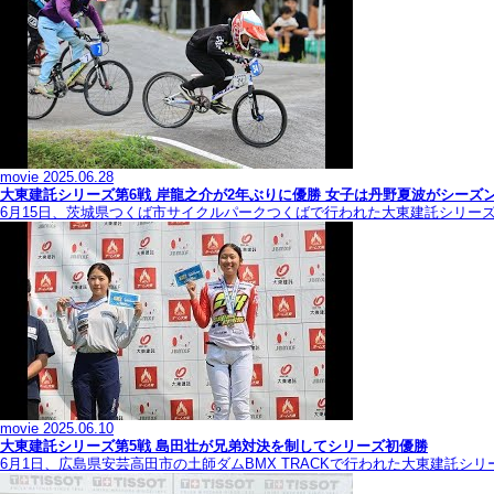
movie
2025.06.28
大東建託シリーズ第6戦 岸龍之介が2年ぶりに優勝 女子は丹野夏波がシーズ
6月15日、茨城県つくば市サイクルパークつくばで行われた大東建託シリー
movie
2025.06.10
大東建託シリーズ第5戦 島田壮が兄弟対決を制してシリーズ初優勝
6月1日、広島県安芸高田市の土師ダムBMX TRACKで行われた大東建託シ