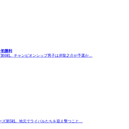
ン初勝利
ズ第6戦。チャンピオンシップ男子は岸龍之介が予選か…
リーズ第5戦。地元でライバルたちを迎え撃つこと…