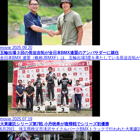
movie
2025.09.20
五輪出場３回の長迫吉拓が全日本BMX連盟のアンバサダーに就任
全日本BMX 連盟（略称JBMXF）は、五輪出場3度を果たしている長迫吉
movie
2025.07.19
大東建託シリーズ第7戦 ⼩丹晄希が復帰戦でシリーズ初優勝
6月29日、埼玉県秩父市滝沢サイクルパークBMXトラックで行われた大東建