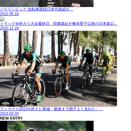
パラリンピック 自転車競技日本代表紹介...
2012.05.10
トラックＷ杯カリ大会最終日 田畑真紀が橋本聖子以来の日本新記...
2010.12.20
ランカウイ2013を終えた新城「最後まで調子よく走れた」...
2013.03.03
NEW ENTRY