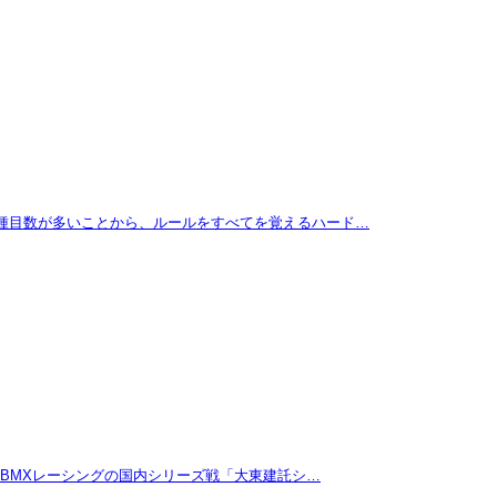
に種目数が多いことから、ルールをすべてを覚えるハード…
たBMXレーシングの国内シリーズ戦「大東建託シ…