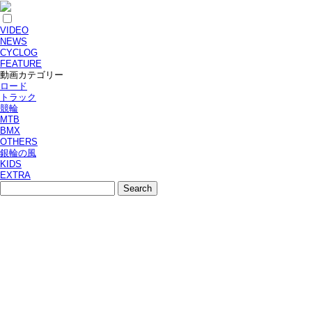
VIDEO
NEWS
CYCLOG
FEATURE
動画カテゴリー
ロード
トラック
競輪
MTB
BMX
OTHERS
銀輪の風
KIDS
EXTRA