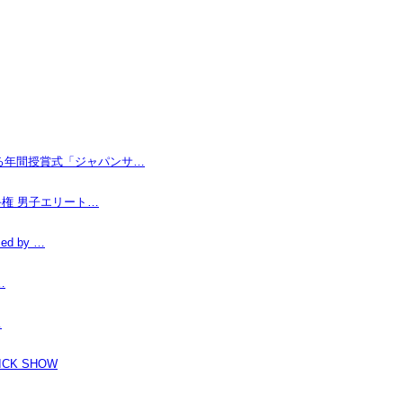
なる年間授賞式「ジャパンサ…
手権 男子エリート…
d by …
…
…
K SHOW