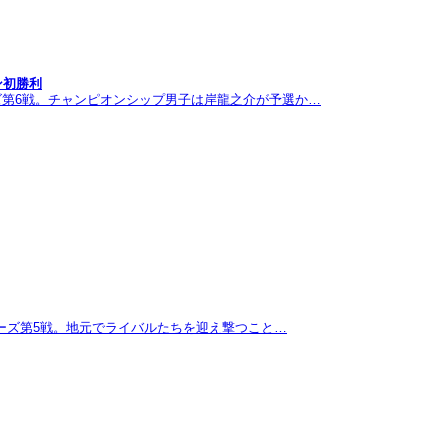
ン初勝利
ズ第6戦。チャンピオンシップ男子は岸龍之介が予選か…
リーズ第5戦。地元でライバルたちを迎え撃つこと…