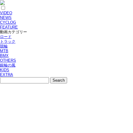
VIDEO
NEWS
CYCLOG
FEATURE
動画カテゴリー
ロード
トラック
競輪
MTB
BMX
OTHERS
銀輪の風
KIDS
EXTRA