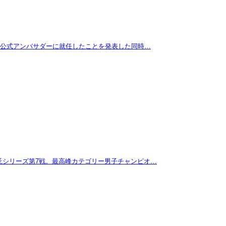
拓が公式アンバサダーに就任したことを発表した同時…
託シリーズ第7戦。最高峰カテゴリー男子チャンピオ…