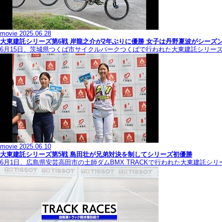
movie
2025.06.28
大東建託シリーズ第6戦 岸龍之介が2年ぶりに優勝 女子は丹野夏波がシーズ
6月15日、茨城県つくば市サイクルパークつくばで行われた大東建託シリー
movie
2025.06.10
大東建託シリーズ第5戦 島田壮が兄弟対決を制してシリーズ初優勝
6月1日、広島県安芸高田市の土師ダムBMX TRACKで行われた大東建託シ