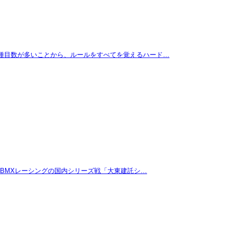
に種目数が多いことから、ルールをすべてを覚えるハード…
たBMXレーシングの国内シリーズ戦「大東建託シ…