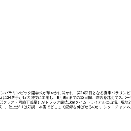
ンドンパラリンピック開会式が華やかに開かれ、第14回目となる夏季パラリン
らは134選手が17の競技に出場し、9月9日までの12日間、障害を越えてス
C3クラス・両膝下義足）がトラック競技1kmタイムトライアルに出場。現地
606）、仕上がりは好調、本番でどこまで記録を伸ばせるのか。シクロチャン