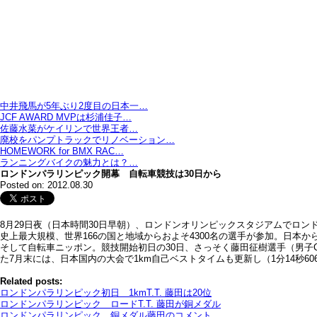
中井飛馬が5年ぶり2度目の日本一…
JCF AWARD MVPは杉浦佳子…
佐藤水菜がケイリンで世界王者…
廃校をパンプトラックでリノベーション…
HOMEWORK for BMX RAC…
ランニングバイクの魅力とは？…
ロンドンパラリンピック開幕 自転車競技は30日から
Posted on: 2012.08.30
8月29日夜（日本時間30日早朝）、ロンドンオリンピックスタジアムでロ
史上最大規模、世界166の国と地域からおよそ4300名の選手が参加。日本か
そして自転車ニッポン。競技開始初日の30日、さっそく藤田征樹選手（男子
た7月末には、日本国内の大会で1km自己ベストタイムも更新し（1分14秒
Related posts:
ロンドンパラリンピック初日 1kmT.T. 藤田は20位
ロンドンパラリンピック ロードT.T. 藤田が銅メダル
ロンドンパラリンピック 銅メダル藤田のコメント