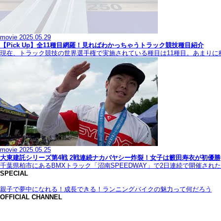
movie
2025.05.29
【Pick Up】全11種目網羅！見ればわかっちゃうトラック競技種目紹介
現在、トラック競技の世界選手権で実施されている種目は11種目。あまり
movie
2025.05.25
大東建託シリーズ第4戦 2戦連続ナカバヤシー炸裂！女子は籔田寿衣が初優勝
千葉県柏市にあるBMXトラック「沼南SPEEDWAY」で2日連続で開催され
SPECIAL
親子で夢中になれる！成長できる！ランニングバイクの魅力って何だろう
OFFICIAL CHANNEL