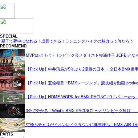
SPECIAL
親子で夢中になれる！成長できる！ランニングバイクの魅力って何だろう
RECOMMEND
MVPはパリパラリンピック金メダリスト杉浦佳子 JCF初と
【Pick Up】中井飛馬が5年ぶり2度目の日本一 全日本BMX選
【Pick Up】五輪種目「BMXレーシング」競技紹介動画 produce
【Pick Up】HOME WORK for BMX RACING #9「バニーホッ
3分で分かる！What’s BMX RACING? 〜オリンピック種目「
空飛ぶチャリがイオンレイクタウンに興奮呼ぶ！BMX-AIR TRIC
PARTS