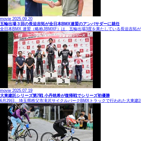
movie
2025.09.20
五輪出場３回の長迫吉拓が全日本BMX連盟のアンバサダーに就任
全日本BMX 連盟（略称JBMXF）は、五輪出場3度を果たしている長迫吉
movie
2025.07.19
大東建託シリーズ第7戦 ⼩丹晄希が復帰戦でシリーズ初優勝
6月29日、埼玉県秩父市滝沢サイクルパークBMXトラックで行われた大東建