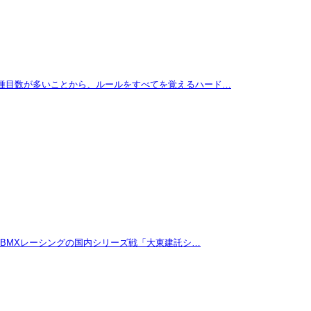
に種目数が多いことから、ルールをすべてを覚えるハード…
たBMXレーシングの国内シリーズ戦「大東建託シ…