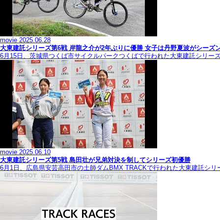
movie
2025.06.28
大東建託シリーズ第6戦 岸龍之介が2年ぶりに優勝 女子は丹野夏波がシーズ
6月15日、茨城県つくば市サイクルパークつくばで行われた大東建託シリー
movie
2025.06.10
大東建託シリーズ第5戦 島田壮が兄弟対決を制してシリーズ初優勝
6月1日、広島県安芸高田市の土師ダムBMX TRACKで行われた大東建託シ