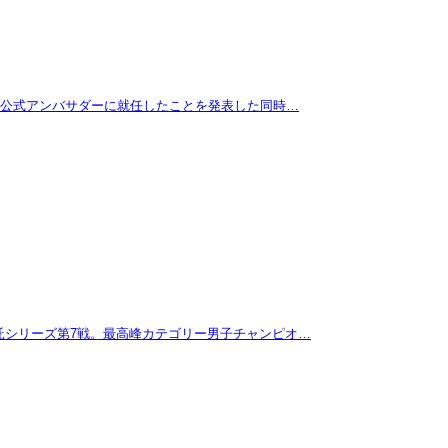
拓が公式アンバサダーに就任したことを発表した同時…
託シリーズ第7戦。最高峰カテゴリー男子チャンピオ…