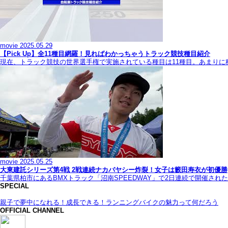
movie
2025.05.29
【Pick Up】全11種目網羅！見ればわかっちゃうトラック競技種目紹介
現在、トラック競技の世界選手権で実施されている種目は11種目。あまり
movie
2025.05.25
大東建託シリーズ第4戦 2戦連続ナカバヤシー炸裂！女子は籔田寿衣が初優勝
千葉県柏市にあるBMXトラック「沼南SPEEDWAY」で2日連続で開催され
SPECIAL
親子で夢中になれる！成長できる！ランニングバイクの魅力って何だろう
OFFICIAL CHANNEL