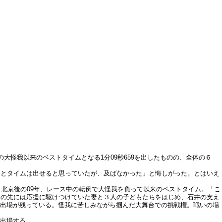
の大怪我以来のベストタイムとなる1分09秒659を出したものの、全体の６
っとタイムは出せると思っていたが、及ばなかった」と悔しがった。とはいえ
北京後の09年、レース中の転倒で大怪我を負って以来のベストタイム。「こ
その先には応援に駆けつけていた妻と３人の子どもたちをはじめ、石井の支え
の出場が残っている。怪我に苦しみながら掴んだ大舞台での挑戦権。戦いの場
が出場する。