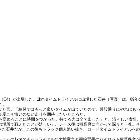
（C4）が出場した。1kmタイムトライアルに出場した石井（写真）は、09年
た。
ひと言。「練習ではもっと良いタイムが出ていたので、普段通りにやればも
今度こそ悔いのない走りを期待したいところだ。
を高めることに時間をつかった。持てる力は全て出した」と、清々しい表情。
の場所で戦えたことが嬉しい」。レース後は観客席に向かって深々と一礼。
てきた石井だが、この後もトラック個人追い抜き、ロードタイムトライアルへ
ンデムの1kmタイムトライアルに大城竜之と競輪選手のパイロット伊藤保文