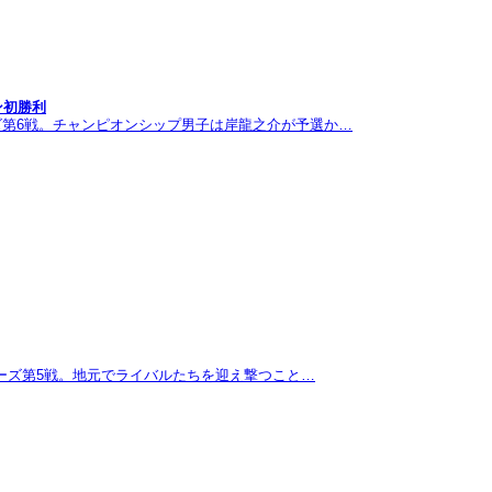
ン初勝利
ズ第6戦。チャンピオンシップ男子は岸龍之介が予選か…
リーズ第5戦。地元でライバルたちを迎え撃つこと…