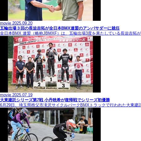
movie
2025.09.20
五輪出場３回の長迫吉拓が全日本BMX連盟のアンバサダーに就任
全日本BMX 連盟（略称JBMXF）は、五輪出場3度を果たしている長迫吉
movie
2025.07.19
大東建託シリーズ第7戦 ⼩丹晄希が復帰戦でシリーズ初優勝
6月29日、埼玉県秩父市滝沢サイクルパークBMXトラックで行われた大東建