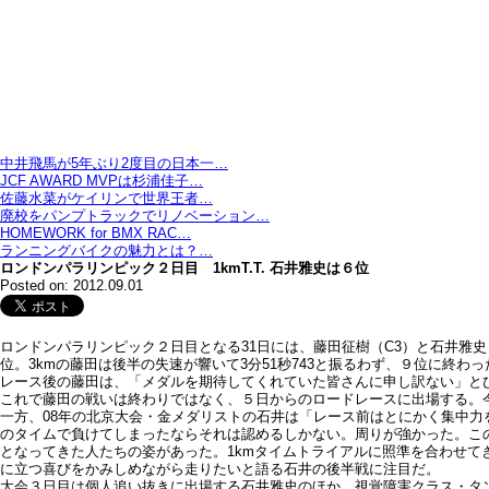
中井飛馬が5年ぶり2度目の日本一…
JCF AWARD MVPは杉浦佳子…
佐藤水菜がケイリンで世界王者…
廃校をパンプトラックでリノベーション…
HOMEWORK for BMX RAC…
ランニングバイクの魅力とは？…
ロンドンパラリンピック２日目 1kmT.T. 石井雅史は６位
Posted on: 2012.09.01
ロンドンパラリンピック２日目となる31日には、藤田征樹（C3）と石井雅史
位。3kmの藤田は後半の失速が響いて3分51秒743と振るわず、９位に終わっ
レース後の藤田は、「メダルを期待してくれていた皆さんに申し訳ない」と
これで藤田の戦いは終わりではなく、５日からのロードレースに出場する。
一方、08年の北京大会・金メダリストの石井は「レース前はとにかく集中力
のタイムで負けてしまったならそれは認めるしかない。周りが強かった。こ
となってきた人たちの姿があった。1kmタイムトライアルに照準を合わせ
に立つ喜びをかみしめながら走りたいと語る石井の後半戦に注目だ。
大会３日目は個人追い抜きに出場する石井雅史のほか、視覚障害クラス・タ