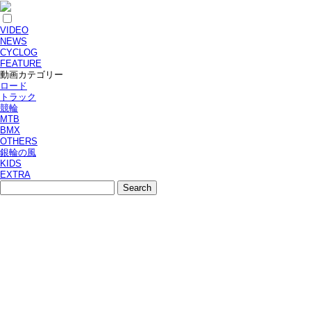
VIDEO
NEWS
CYCLOG
FEATURE
動画カテゴリー
ロード
トラック
競輪
MTB
BMX
OTHERS
銀輪の風
KIDS
EXTRA