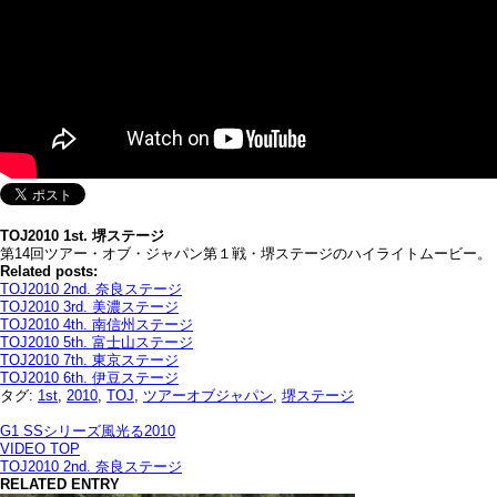
TOJ2010 1st. 堺ステージ
第14回ツアー・オブ・ジャパン第１戦・堺ステージのハイライトムービー。
Related posts:
TOJ2010 2nd. 奈良ステージ
TOJ2010 3rd. 美濃ステージ
TOJ2010 4th. 南信州ステージ
TOJ2010 5th. 富士山ステージ
TOJ2010 7th. 東京ステージ
TOJ2010 6th. 伊豆ステージ
タグ:
1st
,
2010
,
TOJ
,
ツアーオブジャパン
,
堺ステージ
G1 SSシリーズ風光る2010
VIDEO TOP
TOJ2010 2nd. 奈良ステージ
RELATED ENTRY