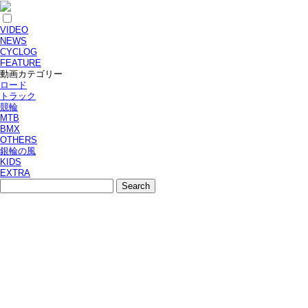
VIDEO
NEWS
CYCLOG
FEATURE
動画カテゴリー
ロード
トラック
競輪
MTB
BMX
OTHERS
銀輪の風
KIDS
EXTRA