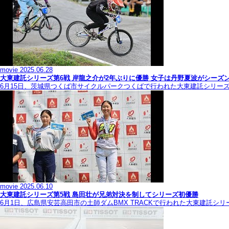
movie
2025.06.28
大東建託シリーズ第6戦 岸龍之介が2年ぶりに優勝 女子は丹野夏波がシーズ
6月15日、茨城県つくば市サイクルパークつくばで行われた大東建託シリー
movie
2025.06.10
大東建託シリーズ第5戦 島田壮が兄弟対決を制してシリーズ初優勝
6月1日、広島県安芸高田市の土師ダムBMX TRACKで行われた大東建託シ