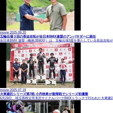
movie
2025.09.20
五輪出場３回の長迫吉拓が全日本BMX連盟のアンバサダーに就任
全日本BMX 連盟（略称JBMXF）は、五輪出場3度を果たしている長迫吉
movie
2025.07.19
大東建託シリーズ第7戦 ⼩丹晄希が復帰戦でシリーズ初優勝
6月29日、埼玉県秩父市滝沢サイクルパークBMXトラックで行われた大東建