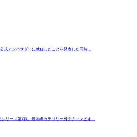
拓が公式アンバサダーに就任したことを発表した同時…
託シリーズ第7戦。最高峰カテゴリー男子チャンピオ…