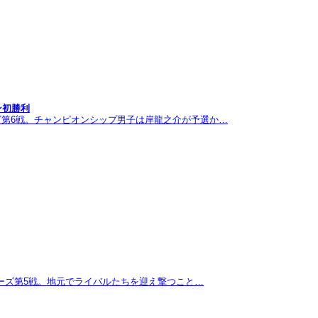
ン初勝利
ズ第6戦。チャンピオンシップ男子は岸龍之介が予選か…
リーズ第5戦。地元でライバルたちを迎え撃つこと…