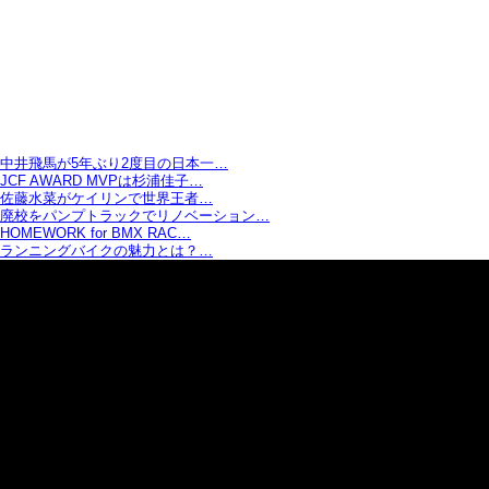
中井飛馬が5年ぶり2度目の日本一…
JCF AWARD MVPは杉浦佳子…
佐藤水菜がケイリンで世界王者…
廃校をパンプトラックでリノベーション…
HOMEWORK for BMX RAC…
ランニングバイクの魅力とは？…