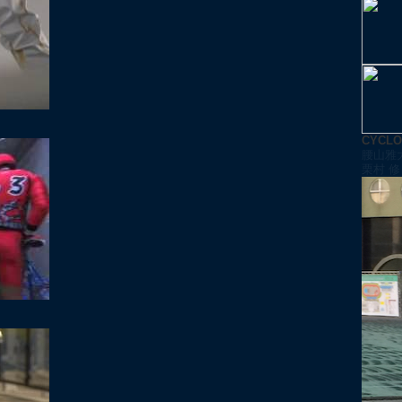
CYCL
腰山雅
栗村 修