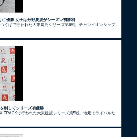
りに優勝 女子は丹野夏波がシーズン初勝利
クつくばで行われた大東建託シリーズ第6戦。チャンピオンシップ
決を制してシリーズ初優勝
X TRACKで行われた大東建託シリーズ第5戦。地元でライバルた