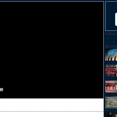
SPECI
親子で
クの魅
RECO
ト杉浦
の日本
グ」競技紹
RACI