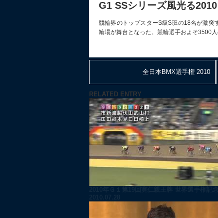
G1 SSシリーズ風光る2010
競輪界のトップスターS級S班の18名が激突す
輪場が舞台となった。競輪選手およそ3500
全日本BMX選手権 2010
RELATED ENTRY
2010年Ｇ１第19回寛仁親王牌 世界選手権記念
2010.07.28