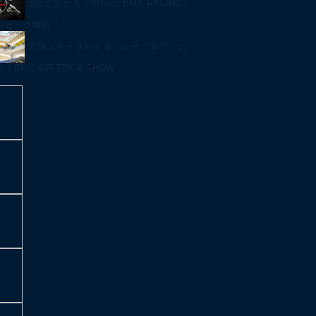
3分で分かる！What’s BMX RACING?
ンピック種目「…
空飛ぶチャリがイオンレイクタウンに
BMX-AIR TRICK SHOW