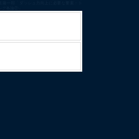
佐藤一郎「ダッシュ力向上に必要な要素・ト
ング各論②」