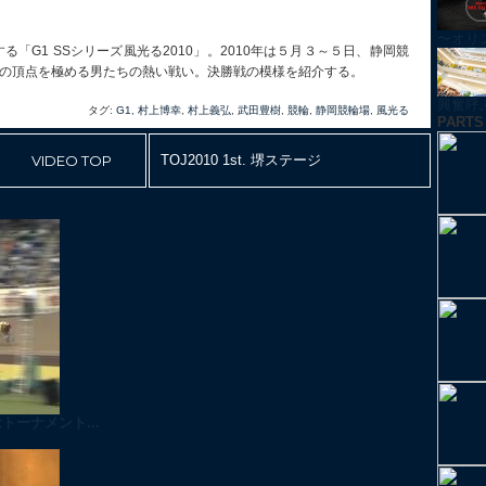
〜オリ
る「G1 SSシリーズ風光る2010」。2010年は５月３～５日、静岡競
人の頂点を極める男たちの熱い戦い。決勝戦の模様を紹介する。
興奮呼ぶ！
タグ:
G1
,
村上博幸
,
村上義弘
,
武田豊樹
,
競輪
,
静岡競輪場
,
風光る
PARTS
VIDEO TOP
TOJ2010 1st. 堺ステージ
トーナメント...