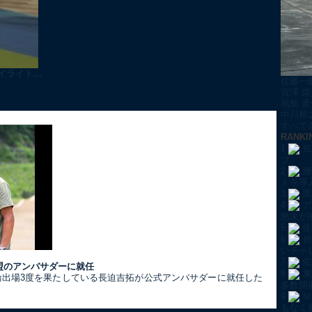
ライト...
佐藤一
宮澤 崇
福島 晋
中川裕
すべての
RANKI
1
佐
プ」
2
腰
トを導
3
栗
4
ア
悠未が
5
佐
6
佐
いチャ
7
佐
盟のアンバサダーに就任
8
東
五輪出場3度を果たしている長迫吉拓が公式アンバサダーに就任した
多数開
9
Ｍ
もなく