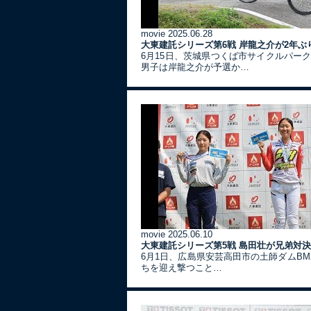
movie
2025.06.28
大東建託シリーズ第6戦 岸龍之介が2年ぶ
6月15日、茨城県つくば市サイクルパー
男子は岸龍之介が予選か…
movie
2025.06.10
大東建託シリーズ第5戦 島田壮が兄弟対
6月1日、広島県安芸高田市の土師ダムBM
ちを迎え撃つこと…