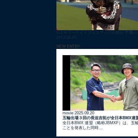
G２サマーナイトフェスティバル初日 予選ハイ
2013.08.03
NEW ENTRY
movie
2025.09.20
五輪出場３回の長迫吉拓が全日本BMX連
全日本BMX 連盟（略称JBMXF）は、
ことを発表した同時…