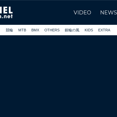
VIDEO
NEWS
ク
競輪
MTB
BMX
OTHERS
銀輪の風
KIDS
EXTRA