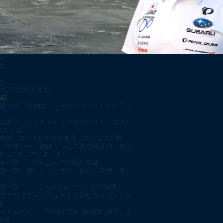
朗
史
一
之
CYCLOGを見る
NG
藤一朗「目的別トレーニング ① トルクアッ
山雅大「ヒッチキャリアとルーフトップテン
入した話」
村修「ロードレースで生活している人の数」
ジア選ロード初日 ジュニア沢田桂太郎・梶原
揃ってアジア王者に！
藤一朗「トレーニングの選択 後編」
藤一朗「新しいシーズン・新しい目標・新し
レンジ」
藤一朗「フィジカルトレーニングの指標」
京デザイナーズウィークで自転車イベントが
催
ＴＢムービー『FROM THE INSIDE OUT』ま
発売