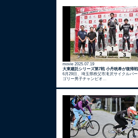
movie
2025.07.19
大東建託シリーズ第7戦 ⼩丹晄希が復帰
6月29日、埼玉県秩父市滝沢サイクルパ
ゴリー男子チャンピオ…