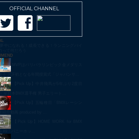
OFFICIAL CHANNEL
AL
夢中になれる！成長できる！ランニングバイ
力って何だろう
MMEND
MVPはパリパラリンピック金メダリス
佳子 JCF初となる年間授賞式「ジャパンサ…
【Pick Up】中井飛馬が5年ぶり2度目
一 全日本BMX選手権 男子エリート…
【Pick Up】五輪種目「BMXレーシン
介動画 produced by …
【Pick Up】HOME WORK for BMX
NG #9「バニーホッ…