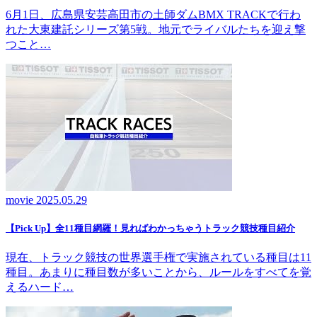
6月1日、広島県安芸高田市の土師ダムBMX TRACKで行わ
れた大東建託シリーズ第5戦。地元でライバルたちを迎え撃
つこと…
movie
2025.05.29
【Pick Up】全11種目網羅！見ればわかっちゃうトラック競技種目紹介
現在、トラック競技の世界選手権で実施されている種目は11
種目。あまりに種目数が多いことから、ルールをすべてを覚
えるハード…