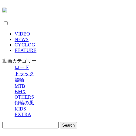
VIDEO
NEWS
CYCLOG
FEATURE
動画カテゴリー
ロード
トラック
競輪
MTB
BMX
OTHERS
銀輪の風
KIDS
EXTRA