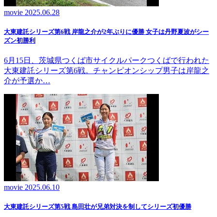
movie
2025.06.28
大東建託シリーズ第6戦 岸龍之介が2年ぶりに優勝 女子は丹野夏波がシー
ズン初勝利
6月15日、茨城県つくば市サイクルパークつくばで行われた
大東建託シリーズ第6戦。チャンピオンシップ男子は岸龍之
介が予選か…
movie
2025.06.10
大東建託シリーズ第5戦 島田壮が兄弟対決を制してシリーズ初優勝