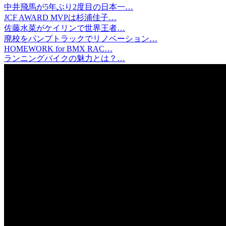
中井飛馬が5年ぶり2度目の日本一…
JCF AWARD MVPは杉浦佳子…
佐藤水菜がケイリンで世界王者…
廃校をパンプトラックでリノベーション…
HOMEWORK for BMX RAC…
ランニングバイクの魅力とは？…