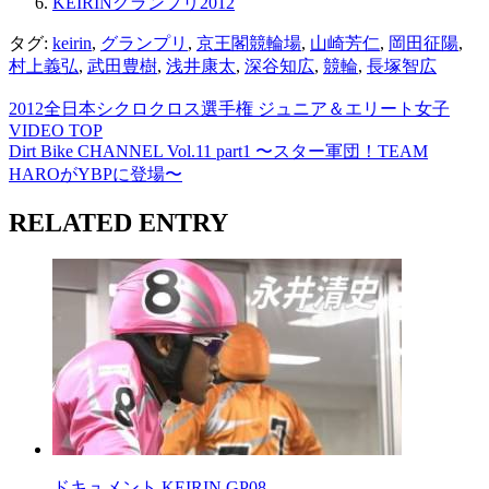
KEIRINグランプリ2012
タグ:
keirin
,
グランプリ
,
京王閣競輪場
,
山崎芳仁
,
岡田征陽
,
村上義弘
,
武田豊樹
,
浅井康太
,
深谷知広
,
競輪
,
長塚智広
2012全日本シクロクロス選手権 ジュニア＆エリート女子
VIDEO TOP
Dirt Bike CHANNEL Vol.11 part1 〜スター軍団！TEAM
HAROがYBPに登場〜
RELATED ENTRY
ドキュメント KEIRIN GP08