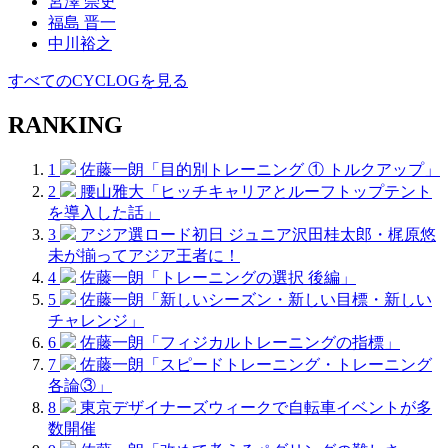
宮澤 崇史
福島 晋一
中川裕之
すべてのCYCLOGを見る
RANKING
1
佐藤一朗「目的別トレーニング ① トルクアップ」
2
腰山雅大「ヒッチキャリアとルーフトップテント
を導入した話」
3
アジア選ロード初日 ジュニア沢田桂太郎・梶原悠
未が揃ってアジア王者に！
4
佐藤一朗「トレーニングの選択 後編」
5
佐藤一朗「新しいシーズン・新しい目標・新しい
チャレンジ」
6
佐藤一朗「フィジカルトレーニングの指標」
7
佐藤一朗「スピードトレーニング・トレーニング
各論③」
8
東京デザイナーズウィークで自転車イベントが多
数開催