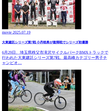
movie
2025.07.19
大東建託シリーズ第7戦 ⼩丹晄希が復帰戦でシリーズ初優勝
6月29日、埼玉県秩父市滝沢サイクルパークBMXトラックで
行われた大東建託シリーズ第7戦。最高峰カテゴリー男子チ
ャンピオ…