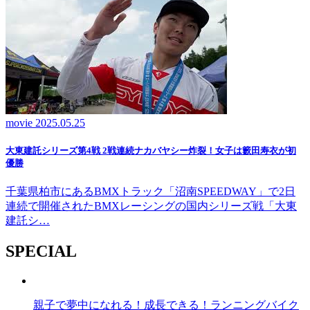
movie
2025.05.25
大東建託シリーズ第4戦 2戦連続ナカバヤシー炸裂！女子は籔田寿衣が初
優勝
千葉県柏市にあるBMXトラック「沼南SPEEDWAY」で2日
連続で開催されたBMXレーシングの国内シリーズ戦「大東
建託シ…
SPECIAL
親子で夢中になれる！成長できる！ランニングバイク