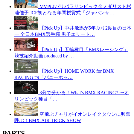
MVPはパリパラリンピック金メダリスト杉
浦佳子 JCF初となる年間授賞式「ジャパンサ…
【Pick Up】中井飛馬が5年ぶり2度目の日本
一 全日本BMX選手権 男子エリート…
【Pick Up】五輪種目「BMXレーシング」
競技紹介動画 produced by …
【Pick Up】HOME WORK for BMX
RACING #9「バニーホッ…
3分で分かる！What’s BMX RACING? 〜オ
リンピック種目「…
空飛ぶチャリがイオンレイクタウンに興奮
呼ぶ！BMX-AIR TRICK SHOW
PARTS