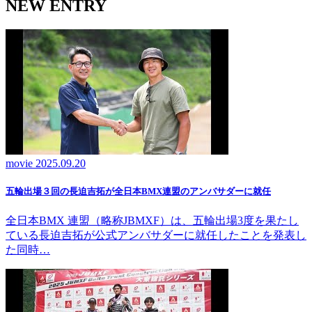
NEW ENTRY
movie
2025.09.20
五輪出場３回の長迫吉拓が全日本BMX連盟のアンバサダーに就任
全日本BMX 連盟（略称JBMXF）は、五輪出場3度を果たし
ている長迫吉拓が公式アンバサダーに就任したことを発表し
た同時…