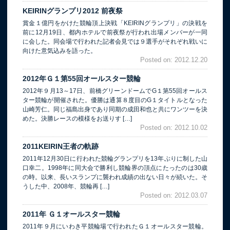
KEIRINグランプリ2012 前夜祭
賞金１億円をかけた競輪頂上決戦「KEIRINグランプリ」の決戦を
前に12月19日、都内ホテルで前夜祭が行われ出場メンバーが一同
に会した。同会場で行われた記者会見では９選手がそれぞれ戦いに
向けた意気込みを語った。
Posted on: 2012.12.20
2012年Ｇ１第55回オールスター競輪
2012年９月13～17日、前橋グリーンドームでG１第55回オールス
ター競輪が開催された。優勝は通算８度目のG１タイトルとなった
山崎芳仁。同じ福島出身であり同期の成田和也と共にワンツーを決
めた。決勝レースの模様をお送りす […]
Posted on: 2012.10.02
2011KEIRIN王者の軌跡
2011年12月30日に行われた競輪グランプリを13年ぶりに制した山
口幸二。1998年に同大会で勝利し競輪界の頂点にたったのは30歳
の時。以来、長いスランプに襲われ成績の出ない日々が続いた。そ
うした中、2008年、競輪再 […]
Posted on: 2012.03.07
2011年 Ｇ１オールスター競輪
2011年９月にいわき平競輪場で行われたＧ１オールスター競輪。