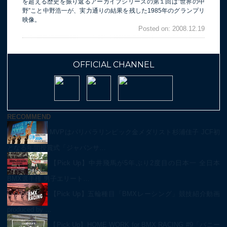
を超える歴史を振り返るアーカイブシリーズの第１回は”世界の中
野”こと中野浩一が、実力通りの結果を残した1985年のグランプリ
映像。
Posted on: 2008.12.19
OFFICIAL CHANNEL
RECOMMEND
MVPはパリパラリンピック金メダリスト杉浦佳子 JCF初
となる年間授賞式「ジャパンサ…
【Pick Up】中井飛馬が5年ぶり2度目の日本一 全日本
BMX選手権 男子エリート…
【Pick Up】五輪種目「BMXレーシング」競技紹介動画
produced by …
【Pick Up】HOME WORK for BMX RACING #9「バニー