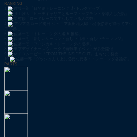
RANKING
1
佐藤一朗「目的別トレーニング ① トルクアップ」
2
腰山雅大「ヒッチキャリアとルーフトップテントを導入した話」
3
栗村修「ロードレースで生活している人の数」
4
アジア選ロード初日 ジュニア沢田桂太郎・梶原悠未が揃ってアジ
ア王者に！
5
佐藤一朗「トレーニングの選択 後編」
6
佐藤一朗「新しいシーズン・新しい目標・新しいチャレンジ」
7
佐藤一朗「フィジカルトレーニングの指標」
8
東京デザイナーズウィークで自転車イベントが多数開催
9
ＭＴＢムービー『FROM THE INSIDE OUT』まもなく発売
10
佐藤一郎「ダッシュ力向上に必要な要素・トレーニング各論②」
PARTS