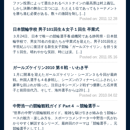
ファン投票によって選出されるベストナインの最高票は村上義弘。
しかし決勝の舞台に立つには、たとえ１位であってもトーナメント
を勝ち進む必要がある。数々の激闘を制し […]
Posted on: 2011.12.28
日本競輪学校 男子101回生＆女子１回生 卒業式
３月24日、日本で唯一の競輪選手養成機関である静岡県・日本競
輪学校で、男女70名の生徒たちが卒業式を迎えた。男子101回生と
半世紀ぶりに復活する新生女子競輪「ガールズケイリン」を担う女
子１回生。晴れやかな笑顔、時には涙。 […]
Posted on: 2011.05.16
ガールズケイリン2010 第６戦・いわき平
１月に開幕を迎えたガールズケイリン・シーズン３も今回が最終
戦。外国人選手も４名参戦し、シーズンのフィナーレにふさわしい
豪華な顔ぶれが揃った。注目は今シーズン２戦ずつ優勝した石井寛
子と前田佳代乃。そして、海外選手からは20 […]
Posted on: 2010.04.02
中野浩一の競輪観戦ガイド Part４ ～競輪選手～
“世界の中野”の競輪観戦ガイド。複雑な駆け引きが絡み合う競輪レ
ースの観方・楽しみ方を、スポーツコメンテーター中野浩一氏がわ
かりやすく解説するシリーズ。最終回のテーマは「競輪選手」。元
競輪選手として […]