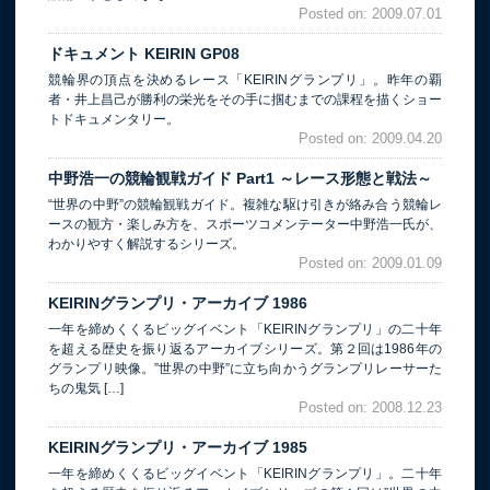
Posted on: 2009.07.01
ドキュメント KEIRIN GP08
競輪界の頂点を決めるレース「KEIRINグランプリ」。昨年の覇
者・井上昌己が勝利の栄光をその手に掴むまでの課程を描くショー
トドキュメンタリー。
Posted on: 2009.04.20
中野浩一の競輪観戦ガイド Part1 ～レース形態と戦法～
“世界の中野”の競輪観戦ガイド。複雑な駆け引きが絡み合う競輪レ
ースの観方・楽しみ方を、スポーツコメンテーター中野浩一氏が、
わかりやすく解説するシリーズ。
Posted on: 2009.01.09
KEIRINグランプリ・アーカイブ 1986
一年を締めくくるビッグイベント「KEIRINグランプリ」の二十年
を超える歴史を振り返るアーカイブシリーズ。第２回は1986年の
グランプリ映像。”世界の中野”に立ち向かうグランプリレーサーた
ちの鬼気 […]
Posted on: 2008.12.23
KEIRINグランプリ・アーカイブ 1985
一年を締めくくるビッグイベント「KEIRINグランプリ」。二十年