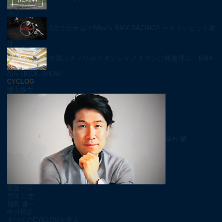
ホッ…
3分で分かる！What’s BMX RACING? 〜オリンピック種
目「…
空飛ぶチャリがイオンレイクタウンに興奮呼ぶ！BMX-
AIR TRICK SHOW
CYCLOG
腰山雅大
栗村 修
佐藤一朗
宮澤 崇史
福島 晋一
中川裕之
すべてのCYCLOGを見る