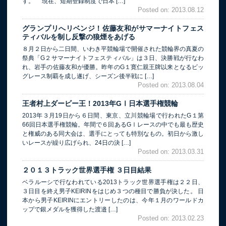
す。 現在、短期登録制度で日本 […]
Posted on: 2013.08.12
グランプリへリベンジ！佐藤友和がサマーナイトフェス
ティバルを制し反撃の狼煙をあげる
８月２日から二日間、いわき平競輪場で開催された競輪界の真夏の
祭典「G２サマーナイトフェスティバル」は３日、決勝戦が行なわ
れ、岩手の佐藤友和が優勝。昨年のG１寛仁親王牌以来となるビッ
グレース制覇を成し遂げ、シーズン後半戦に […]
Posted on: 2013.08.04
王者村上ダービー王！2013年GⅠ日本選手権競輪
2013年３月19日から６日間、東京、立川競輪場で行われたG１第
66回日本選手権競輪。年間で６回あるGⅠレースの中でも最も歴史
と権威のある同大会は、選手にとっても特別なもの。初日から激し
いレースが繰り広げられ、24日の決 […]
Posted on: 2013.03.31
２０１３トラック世界選手権 ３日目結果
ベラルーシで行なわれている2013トラック世界選手権は２２日、
３日目を終え男子KEIRINをはじめ３つの種目で勝負が決した。 日
本から男子KEIRINにエントリーしたのは、今年１月のワールドカ
ップで銀メダルを獲得した渡邉 […]
Posted on: 2013.02.23