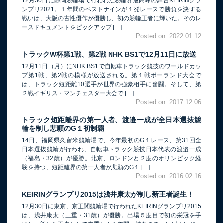
12月30日に静岡競輪場で行われた競輪界最高峰の舞台KEIRINグラ
ンプリ2021。１年間のベストナインが１発レースで勝負を決する
戦いは、大阪の古性優作が優勝し、初の競輪王者に輝いた。そのレ
ースドキュメントをピックアップ […]
Posted on: 2022.01.12
トラックW杯第1戦、第2戦 NHK BS1で12月11日に放送
12月11日（月）にNHK BS1で自転車トラック競技のワールドカッ
プ第1戦、第2戦の模様が放送される。第１戦ポーランド大会で
は、トラック短距離10選手が世界の強豪相手に奮闘。そして、第
２戦イギリス・マンチェスター大会で […]
Posted on: 2017.12.06
トラック短距離界の第一人者、渡邉一成が全日本選抜競
輪を制し悲願のG１初制覇
14日、福岡県久留米競輪場で、今年最初のG１レース、第31回全
日本選抜競輪が行われ、自転車トラック競技日本代表の渡邉一成
（福島・32歳）が優勝。北京、ロンドンと２度のオリンピック経
験を持つ、短距離界の第一人者が悲願のG１ […]
Posted on: 2016.02.16
KEIRINグランプリ2015は浅井康太が制し新王者誕生！
12月30日に東京、京王閣競輪場で行われたKEIRINグランプリ2015
は、浅井康太（三重・31歳）が優勝。出場５度目で初の栄冠を手