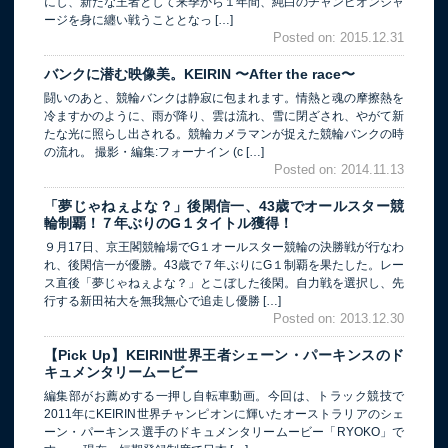
にし、新たな王者として来季から１年間、純白のチャンピオンジャ
ージを身に纏い戦うこととなっ […]
Posted on: 2015.12.31
バンクに潜む映像美。KEIRIN 〜After the race〜
闘いのあと、競輪バンクは静寂に包まれます。情熱と魂の摩擦熱を
冷ますかのように、雨が降り、雲は流れ、雪に閉ざされ、やがて新
たな光に照らし出される。競輪カメラマンが捉えた競輪バンクの時
の流れ。 撮影・編集:フォーナイン (c […]
Posted on: 2014.11.13
「夢じゃねぇよな？」後閑信一、43歳でオールスター競
輪制覇！７年ぶりのG１タイトル獲得！
９月17日、京王閣競輪場でG１オールスター競輪の決勝戦が行なわ
れ、後閑信一が優勝。43歳で７年ぶりにG１制覇を果たした。レー
ス直後「夢じゃねぇよな？」とこぼした後閑。自力戦を選択し、先
行する新田祐大を無我無心で追走し優勝 […]
Posted on: 2013.12.30
【Pick Up】KEIRIN世界王者シェーン・パーキンスのド
キュメンタリームービー
編集部がお薦めする一押し自転車動画。今回は、トラック競技で
2011年にKEIRIN世界チャンピオンに輝いたオーストラリアのシェ
ーン・パーキンス選手のドキュメンタリームービー「RYOKO」で