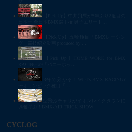
サ…
【Pick Up】中井飛馬が5年ぶり2度目の
日本一 全日本BMX選手権 男子エリート…
【Pick Up】五輪種目「BMXレーシン
グ」競技紹介動画 produced by …
【Pick Up】HOME WORK for BMX
RACING #9「バニーホッ…
3分で分かる！What’s BMX RACING?
〜オリンピック種目「…
空飛ぶチャリがイオンレイクタウンに
興奮呼ぶ！BMX-AIR TRICK SHOW
CYCLOG