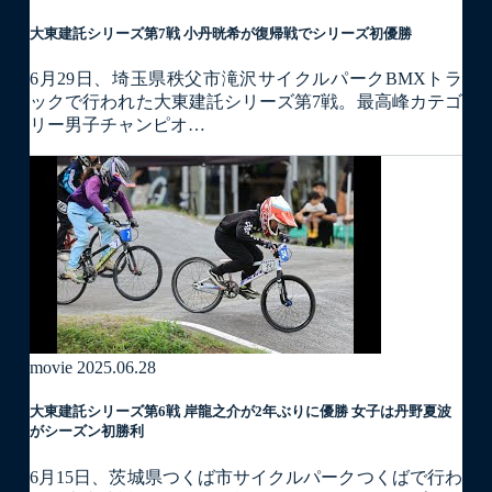
大東建託シリーズ第7戦 ⼩丹晄希が復帰戦でシリーズ初優勝
6月29日、埼玉県秩父市滝沢サイクルパークBMXトラ
ックで行われた大東建託シリーズ第7戦。最高峰カテゴ
リー男子チャンピオ…
movie
2025.06.28
大東建託シリーズ第6戦 岸龍之介が2年ぶりに優勝 女子は丹野夏波
がシーズン初勝利
6月15日、茨城県つくば市サイクルパークつくばで行わ