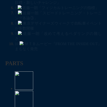
目標・新しいチャレンジ」
6
佐藤一朗「フィジカルトレーニングの指標」
7
佐藤一朗「スピードトレーニング・トレーニ
ング各論③」
8
東京デザイナーズウィークで自転車イベント
が多数開催
9
佐藤一朗「改めて考えるペダリングの難し
さ」
10
ＭＴＢムービー『FROM THE INSIDE OUT』
まもなく発売
PARTS