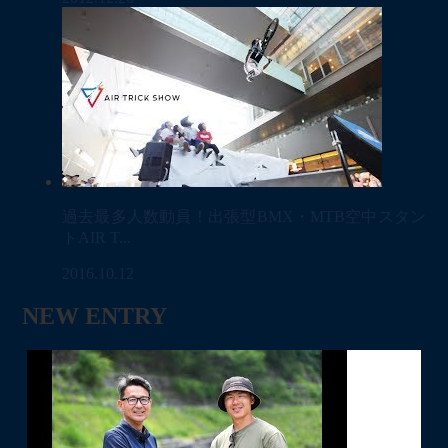
過去最多人数動員！出張型BMX・MTB空中スタン
トAIR T...
2016.10.12
NEW ENTRY