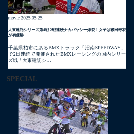
movie
2025.05.25
大東建託シリーズ第4戦 2戦連続ナカバヤシー炸裂！女子は籔田寿衣
が初優勝
千葉県柏市にあるBMXトラック「沼南SPEEDWAY」
で2日連続で開催されたBMXレーシングの国内シリー
ズ戦「大東建託シ…
SPECIAL