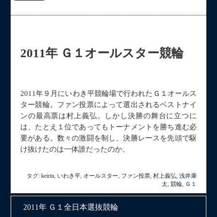
2011年 Ｇ１オールスター競輪
2011年９月にいわき平競輪場で行われたＧ１オールス
ター競輪。ファン投票によって選出されるベストナイ
ンの最高票は村上義弘。しかし決勝の舞台に立つに
は、たとえ１位であってもトーナメントを勝ち進む必
要がある。数々の激闘を制し、決勝レースを先頭で駆
け抜けたのは一体誰だったのか。
タグ:
keirin
,
いわき平
,
オールスター
,
ファン投票
,
村上義弘
,
浅井康
太
,
競輪
,
Ｇ１
2011年 Ｇ１全日本選抜競輪