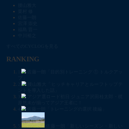
腰山雅大
栗村 修
佐藤一朗
宮澤 崇史
福島 晋一
中川裕之
すべてのCYCLOGを見る
RANKING
1
佐藤一朗「目的別トレーニング ① トルクアッ
プ」
2
腰山雅大「ヒッチキャリアとルーフトップテ
ントを導入した話」
3
アジア選ロード初日 ジュニア沢田桂太郎・梶
原悠未が揃ってアジア王者に！
4
佐藤一朗「トレーニングの選択 後編」
5
佐藤一朗「新しいシーズン・新しい