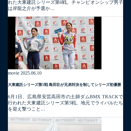
れた大東建託シリーズ第6戦。チャンピオンシップ男子
は岸龍之介が予選か…
movie
2025.06.10
大東建託シリーズ第5戦 島田壮が兄弟対決を制してシリーズ初優勝
6月1日、広島県安芸高田市の土師ダムBMX TRACKで
行われた大東建託シリーズ第5戦。地元でライバルたち
を迎え撃つこと…