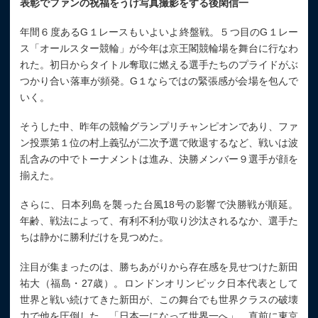
表彰でファンの祝福をうけ写真撮影をする後閑信一
年間６度あるG１レースもいよいよ終盤戦。５つ目のG１レー
ス「オールスター競輪」が今年は京王閣競輪場を舞台に行なわ
れた。初日からタイトル奪取に燃える選手たちのプライドがぶ
つかり合い落車が頻発。G１ならではの緊張感が会場を包んで
いく。
そうした中、昨年の競輪グランプリチャンピオンであり、ファ
ン投票第１位の村上義弘が二次予選で敗退するなど、戦いは波
乱含みの中でトーナメントは進み、決勝メンバー９選手が顔を
揃えた。
さらに、日本列島を襲った台風18号の影響で決勝戦が順延。
年齢、戦法によって、有利不利が取り沙汰されるなか、選手た
ちは静かに勝利だけを見つめた。
注目が集まったのは、勝ちあがりから存在感を見せつけた新田
祐大（福島・27歳）。ロンドンオリンピック日本代表として
世界と戦い続けてきた新田が、この舞台でも世界クラスの破壊
力で他を圧倒した。「日本一になって世界一へ」。直前に東京