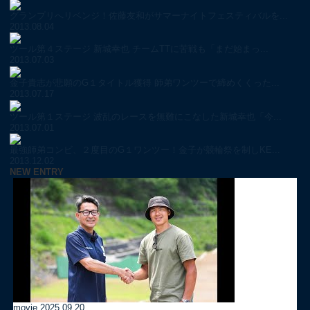
グランプリへリベンジ！佐藤友和がサマーナイトフェスティバルを...
2013.08.04
ツール第４ステージ 新城幸也 チームTTに苦戦も「まだ始まっ...
2013.07.03
金子貴志が悲願のG１タイトル獲得 師弟ワンツーで締めくくった...
2013.07.17
ツール第１ステージ 波乱のレースを無難にこなした新城幸也「今...
2013.07.01
最強師弟コンビ、２度目のG１ワンツー！金子が競輪祭を制しKE...
2013.12.02
NEW ENTRY
movie
2025.09.20