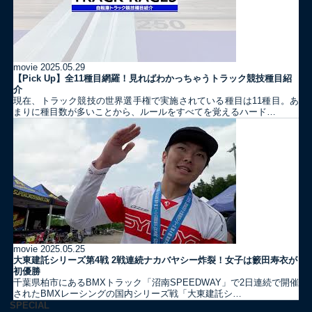
movie
2025.05.29
【Pick Up】全11種目網羅！見ればわかっちゃうトラック競技種目紹
介
現在、トラック競技の世界選手権で実施されている種目は11種目。あ
まりに種目数が多いことから、ルールをすべてを覚えるハード…
movie
2025.05.25
大東建託シリーズ第4戦 2戦連続ナカバヤシー炸裂！女子は籔田寿衣が
初優勝
千葉県柏市にあるBMXトラック「沼南SPEEDWAY」で2日連続で開催
されたBMXレーシングの国内シリーズ戦「大東建託シ…
SPECIAL