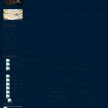
目「…
空飛ぶチャリがイオンレイクタウンに興奮呼ぶ！BMX-
AIR TRICK SHOW
CYCLOG
腰山雅大
栗村 修
佐藤一朗
宮澤 崇史
福島 晋一
中川裕之
すべてのCYCLOGを見る
RANKING
1
佐藤一朗「目的別トレーニング ① トルクアップ」
2
腰山雅大「ヒッチキャリアとルーフトップテントを導入した話」
3
アジア選ロード初日 ジュニア沢田桂太郎・梶原悠未が揃ってアジ
ア王者に！
4
佐藤一朗「新しいシーズン・新しい目標・新しいチャレンジ」
5
佐藤一朗「フィジカルトレーニングの指標」
6
佐藤一朗「スピードトレーニング・トレーニング各論③」
7
佐藤一朗「トレーニングの選択 後編」
8
東京デザイナーズウィークで自転車イベントが多数開催
9
ＭＴＢムービー『FROM THE INSIDE OUT』まもなく発売
10
佐藤一郎「ダッシュ力向上に必要な要素・トレーニング各論②」
PARTS