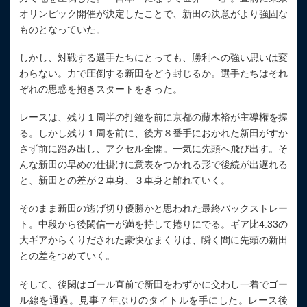
オリンピック開催が決定したことで、新田の決意がより強固な
ものとなっていた。
しかし、対戦する選手たちにとっても、勝利への強い思いは変
わらない。力で圧倒する新田をどう封じるか。選手たちはそれ
ぞれの思惑を抱きスタートをきった。
レースは、残り１周半の打鐘を前に京都の藤木裕が主導権を握
る。しかし残り１周を前に、後方８番手におかれた新田がすか
さず前に踏み出し、アクセル全開。一気に先頭へ飛び出す。そ
んな新田の早めの仕掛けに意表をつかれる形で後続が出遅れる
と、新田との差が２車身、３車身と離れていく。
そのまま新田の逃げ切り優勝かと思われた最終バックストレー
ト。中段から後閑信一が満を持して捲りにでる。ギア比4.33の
大ギアからくりだされた豪快なまくりは、瞬く間に先頭の新田
との差をつめていく。
そして、後閑はゴール直前で新田をわずかに交わし一着でゴー
ル線を通過。見事７年ぶりのタイトルを手にした。レース後