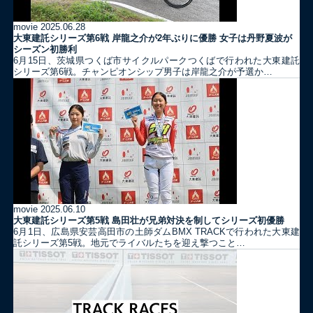
movie
2025.06.28
大東建託シリーズ第6戦 岸龍之介が2年ぶりに優勝 女子は丹野夏波が
シーズン初勝利
6月15日、茨城県つくば市サイクルパークつくばで行われた大東建託
シリーズ第6戦。チャンピオンシップ男子は岸龍之介が予選か…
movie
2025.06.10
大東建託シリーズ第5戦 島田壮が兄弟対決を制してシリーズ初優勝
6月1日、広島県安芸高田市の土師ダムBMX TRACKで行われた大東建
託シリーズ第5戦。地元でライバルたちを迎え撃つこと…