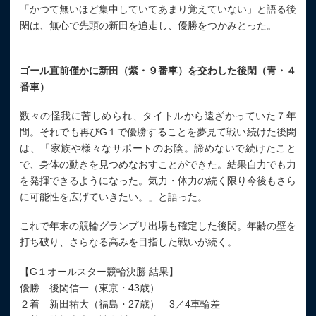
「かつて無いほど集中していてあまり覚えていない」と語る後
閑は、無心で先頭の新田を追走し、優勝をつかみとった。
ゴール直前僅かに新田（紫・９番車）を交わした後閑（青・４
番車）
数々の怪我に苦しめられ、タイトルから遠ざかっていた７年
間。それでも再びG１で優勝することを夢見て戦い続けた後閑
は、「家族や様々なサポートのお陰。諦めないで続けたこと
で、身体の動きを見つめなおすことができた。結果自力でも力
を発揮できるようになった。気力・体力の続く限り今後もさら
に可能性を広げていきたい。」と語った。
これで年末の競輪グランプリ出場も確定した後閑。年齢の壁を
打ち破り、さらなる高みを目指した戦いが続く。
【G１オールスター競輪決勝 結果】
優勝 後閑信一（東京・43歳）
２着 新田祐大（福島・27歳） 3／4車輪差