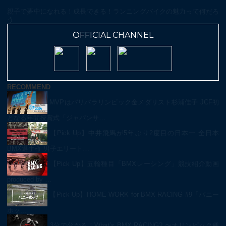
親子で夢中になれる！成長できる！ランニングバイクの魅力って何だろ
う
OFFICIAL CHANNEL
RECOMMEND
MVPはパリパラリンピック金メダリスト杉浦佳子 JCF初
となる年間授賞式「ジャパンサ…
【Pick Up】中井飛馬が5年ぶり2度目の日本一 全日本
BMX選手権 男子エリート…
【Pick Up】五輪種目「BMXレーシング」競技紹介動画
produced by …
【Pick Up】HOME WORK for BMX RACING #9「バニー
ホッ…
3分で分かる！What’s BMX RACING? 〜オリンピック種