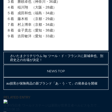
３着 勝頼卓也（神奈川・36歳）
４着 稲川翔 （大阪・28歳）
５着 成田和也（福島・34歳）
６着 藤木裕 （京都・29歳）
７着 村上博幸（京都・34歳）
８着 金子貴志（愛知・38歳）
９着 吉田敏洋（愛知・33歳）
さいたまクリテリウム by ツール・ド・フランスに新城幸也、別
府史之の出場が決定！
NEWS TOP
au損害が保険商品の新ブランド「あ・う・て」の発表会を開催
;
RELATED ENTRY
世界VS日本 ワールドステージは新田が世界王者ペルビスを力で...
2013.08.15