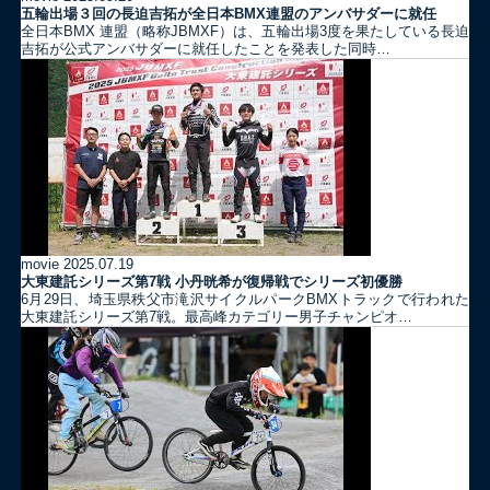
五輪出場３回の長迫吉拓が全日本BMX連盟のアンバサダーに就任
全日本BMX 連盟（略称JBMXF）は、五輪出場3度を果たしている長迫
吉拓が公式アンバサダーに就任したことを発表した同時…
movie
2025.07.19
大東建託シリーズ第7戦 ⼩丹晄希が復帰戦でシリーズ初優勝
6月29日、埼玉県秩父市滝沢サイクルパークBMXトラックで行われた
大東建託シリーズ第7戦。最高峰カテゴリー男子チャンピオ…