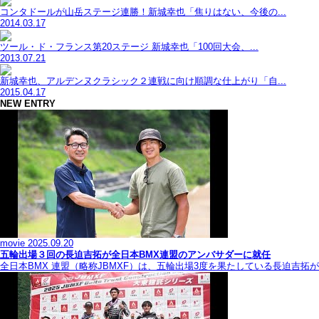
コンタドールが山岳ステージ連勝！新城幸也「焦りはない、今後の...
2014.03.17
ツール・ド・フランス第20ステージ 新城幸也「100回大会、...
2013.07.21
新城幸也、アルデンヌクラシック２連戦に向け順調な仕上がり「自...
2015.04.17
NEW ENTRY
movie
2025.09.20
五輪出場３回の長迫吉拓が全日本BMX連盟のアンバサダーに就任
全日本BMX 連盟（略称JBMXF）は、五輪出場3度を果たしている長迫吉