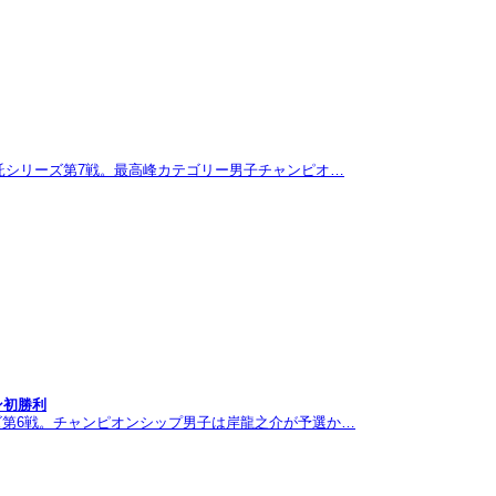
託シリーズ第7戦。最高峰カテゴリー男子チャンピオ…
ン初勝利
ズ第6戦。チャンピオンシップ男子は岸龍之介が予選か…