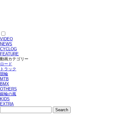
VIDEO
NEWS
CYCLOG
FEATURE
動画カテゴリー
ロード
トラック
競輪
MTB
BMX
OTHERS
銀輪の風
KIDS
EXTRA