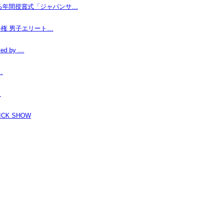
なる年間授賞式「ジャパンサ…
手権 男子エリート…
d by …
…
…
K SHOW