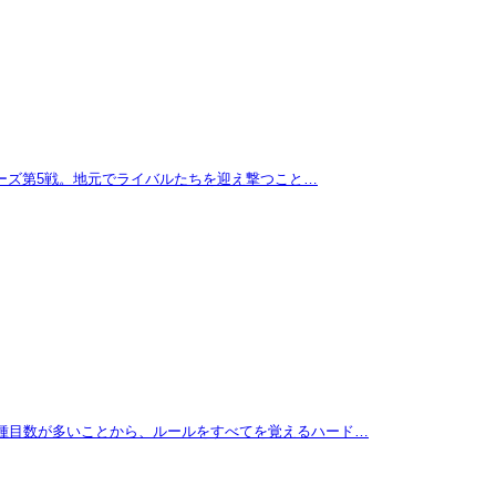
リーズ第5戦。地元でライバルたちを迎え撃つこと…
に種目数が多いことから、ルールをすべてを覚えるハード…