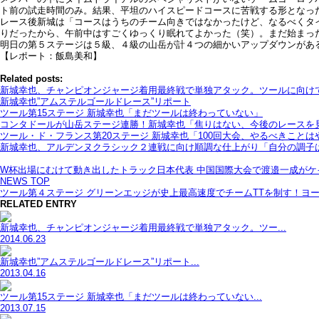
ト前の試走時間のみ。結果、平坦のハイスピードコースに苦戦する形となっ
レース後新城は「コースはうちのチーム向きではなかったけど、なるべくタ
りだったから、午前中はすごくゆっくり眠れてよかった（笑）。まだ始まっ
明日の第５ステージは５級、４級の山岳が計４つの細かいアップダウンがある2
【レポート：飯島美和】
Related posts:
新城幸也、チャンピオンジャージ着用最終戦で単独アタック。ツールに向け
新城幸也”アムステルゴールドレース”リポート
ツール第15ステージ 新城幸也「まだツールは終わっていない」
コンタドールが山岳ステージ連勝！新城幸也「焦りはない、今後のレースを
ツール・ド・フランス第20ステージ 新城幸也「100回大会、やるべきことは
新城幸也、アルデンヌクラシック２連戦に向け順調な仕上がり「自分の調子
W杯出場にむけて動き出したトラック日本代表 中国国際大会で渡邉一成がケ
NEWS TOP
ツール第４ステージ グリーンエッジが史上最高速度でチームTTを制す！ヨー
RELATED ENTRY
新城幸也、チャンピオンジャージ着用最終戦で単独アタック。ツー...
2014.06.23
新城幸也”アムステルゴールドレース”リポート...
2013.04.16
ツール第15ステージ 新城幸也「まだツールは終わっていない...
2013.07.15