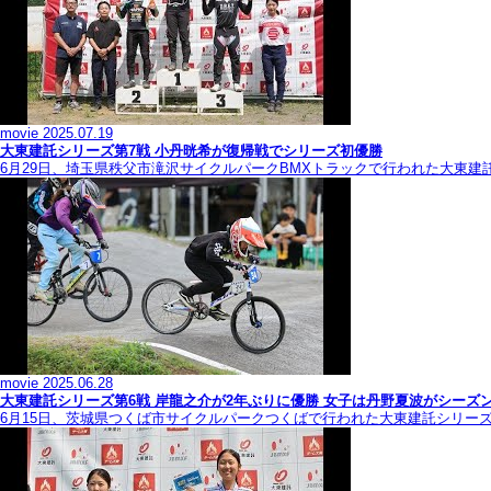
movie
2025.07.19
大東建託シリーズ第7戦 ⼩丹晄希が復帰戦でシリーズ初優勝
6月29日、埼玉県秩父市滝沢サイクルパークBMXトラックで行われた大東建
movie
2025.06.28
大東建託シリーズ第6戦 岸龍之介が2年ぶりに優勝 女子は丹野夏波がシーズ
6月15日、茨城県つくば市サイクルパークつくばで行われた大東建託シリー