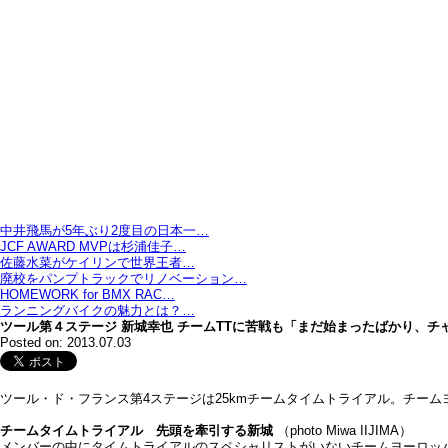
中井飛馬が5年ぶり2度目の日本一…
JCF AWARD MVPは杉浦佳子…
佐藤水菜がケイリンで世界王者…
廃校をパンプトラックでリノベーション…
HOMEWORK for BMX RAC…
ランニングバイクの魅力とは？…
ツール第４ステージ 新城幸也 チームTTに苦戦も「まだ始まったばかり、チ
Posted on: 2013.07.03
ツール・ド・フランス第4ステージは25kmチームタイムトライアル。チーム
チームタイムトライアル 先頭を牽引する新城
（photo Miwa IIJIMA）
メンバーの中にタイムトライアルのスペシャリストがいないチームヨーロッ