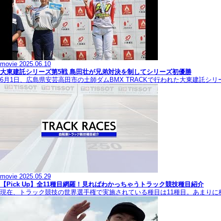
movie
2025.06.10
大東建託シリーズ第5戦 島田壮が兄弟対決を制してシリーズ初優勝
6月1日、広島県安芸高田市の土師ダムBMX TRACKで行われた大東建託シ
movie
2025.05.29
【Pick Up】全11種目網羅！見ればわかっちゃうトラック競技種目紹介
現在、トラック競技の世界選手権で実施されている種目は11種目。あまり