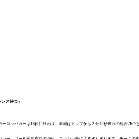
ャンス待つ」
ヨーロッパカーは16位に終わり、新城はトップから３分42秒遅れの総合75位
パカー。ツール開幕直前の26日、コルシカ島に入るぎりぎりまで、チームの