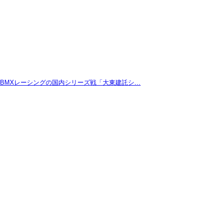
たBMXレーシングの国内シリーズ戦「大東建託シ…