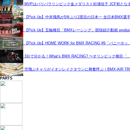
MVPはパリパラリンピック金メダリスト杉浦佳子 JCF初と
【Pick Up】中井飛馬が5年ぶり2度目の日本一 全日本BMX選
【Pick Up】五輪種目「BMXレーシング」競技紹介動画 produce
【Pick Up】HOME WORK for BMX RACING #9「バニーホッ
3分で分かる！What’s BMX RACING? 〜オリンピック種目「
空飛ぶチャリがイオンレイクタウンに興奮呼ぶ！BMX-AIR TRIC
PARTS