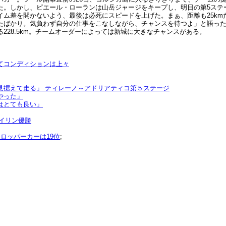
た。しかし、ピエール・ローランは山岳ジャージをキープし、明日の第5ステ
イム差を開かないよう、最後は必死にスピードを上げた。まぁ、距離も25k
たばかり。気負わず自分の仕事をこなしながら、チャンスを待つよ」と語っ
28.5km。チームオーダーによっては新城に大きなチャンスがある。
てコンディションは上々
見据えて走る」 ティレーノ～アドリアティコ第５ステージ
やった」
はとても良い」
イリン優勝
ロッパーカーは19位
;