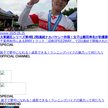
movie
2025.05.25
大東建託シリーズ第4戦 2戦連続ナカバヤシー炸裂！女子は籔田寿衣が初優勝
千葉県柏市にあるBMXトラック「沼南SPEEDWAY」で2日連続で開催され
SPECIAL
親子で夢中になれる！成長できる！ランニングバイクの魅力って何だろう
OFFICIAL CHANNEL
SPECIAL
親子で夢中になれる！成長できる！ランニングバイクの魅力って何だろう
RECOMMEND