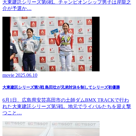
大東建託シリーズ第6戦。チャンピオンシップ男子は岸龍之
介が予選か…
movie
2025.06.10
大東建託シリーズ第5戦 島田壮が兄弟対決を制してシリーズ初優勝
6月1日、広島県安芸高田市の土師ダムBMX TRACKで行わ
れた大東建託シリーズ第5戦。地元でライバルたちを迎え撃
つこと…