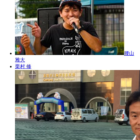
腰山
雅大
栗村 修