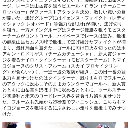
ージ。レースは山岳賞を狙うピエール・ロラン（チームヨー
ロッパカー）がファーストアタックを決め、激しい戦いの幕
が開いた。逃げグループにはイェンス・フォイクト（レディ
オシャック レオパード）等強力な顔ぶれが揃い、逃げ切り
を狙う。一方メイングループはステージ優勝を狙うモビスタ
ーチームがコントロール。ハイペースでレースは進み、最後
の超級山岳セムノス峠で最後まで逃げ続けたフォイクトが捕
まり、最終局面を迎えた。ゴールに向け口火を切ったのはホ
アキン・ロドリゲス（チームカチューシャ）。新人賞ジャー
ジを着るナイロ・クインターナ（モビスターチーム）とマイ
ヨジョーヌのクリス・フルーム（スカイ プロサイクリン
グ）が食らいつく。一進一退の攻防が続き、この日一番の登
坂力を見せつけたのはクインターナ。残り１キロでフルーム
のアタックに反応しそのままカウンターでゴールへ。新人賞
とともに山岳賞をほぼ手中に収めるとともに、ツールステー
ジ初勝利と未来のロードレース界を背負う片鱗を見せつけ
た。フルームも先頭から29秒差でフィニッシュ。こちらもマ
イヨジョーヌを獲得するにふさわしい走りを最後までみせつ
けた。