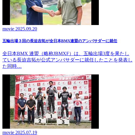
movie
2025.09.20
五輪出場３回の長迫吉拓が全日本BMX連盟のアンバサダーに就任
全日本BMX 連盟（略称JBMXF）は、五輪出場3度を果たし
ている長迫吉拓が公式アンバサダーに就任したことを発表し
た同時…
movie
2025.07.19