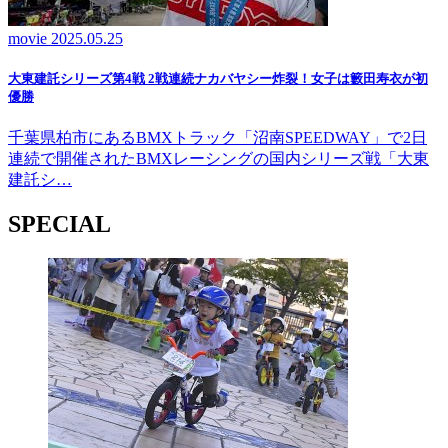
movie
2025.05.25
大東建託シリーズ第4戦 2戦連続ナカバヤシー炸裂！女子は籔田寿衣が初
優勝
千葉県柏市にあるBMXトラック「沼南SPEEDWAY」で2日
連続で開催されたBMXレーシングの国内シリーズ戦「大東
建託シ…
SPECIAL