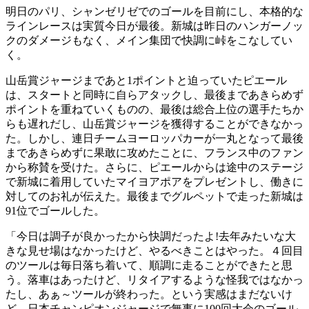
明日のパリ、シャンゼリゼでのゴールを目前にし、本格的な
ラインレースは実質今日が最後。新城は昨日のハンガーノッ
クのダメージもなく、メイン集団で快調に峠をこなしてい
く。
山岳賞ジャージまであと1ポイントと迫っていたピエール
は、スタートと同時に自らアタックし、最後まであきらめず
ポイントを重ねていくものの、最後は総合上位の選手たちか
らも遅れだし、山岳賞ジャージを獲得することができなかっ
た。しかし、連日チームヨーロッパカーが一丸となって最後
まであきらめずに果敢に攻めたことに、フランス中のファン
から称賛を受けた。さらに、ピエールからは途中のステージ
で新城に着用していたマイヨアポアをプレゼントし、働きに
対してのお礼が伝えた。最後までグルペットで走った新城は
91位でゴールした。
「今日は調子が良かったから快調だったよ!去年みたいな大
きな見せ場はなかったけど、やるべきことはやった。４回目
のツールは毎日落ち着いて、順調に走ることができたと思
う。落車はあったけど、リタイアするような怪我ではなかっ
たし、あぁ～ツールが終わった。という実感はまだないけ
ど、日本チャンピオンジャージで無事に100回大会のゴール