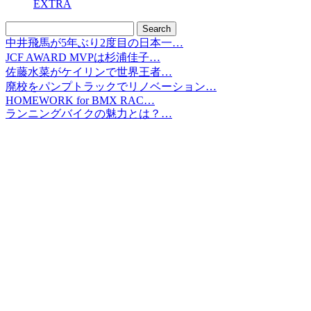
EXTRA
中井飛馬が5年ぶり2度目の日本一…
JCF AWARD MVPは杉浦佳子…
佐藤水菜がケイリンで世界王者…
廃校をパンプトラックでリノベーション…
HOMEWORK for BMX RAC…
ランニングバイクの魅力とは？…