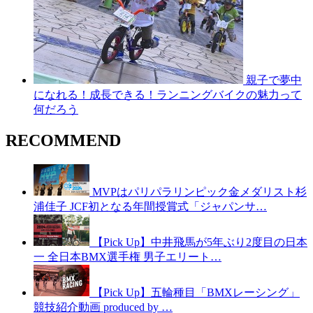
親子で夢中
になれる！成長できる！ランニングバイクの魅力って
何だろう
RECOMMEND
MVPはパリパラリンピック金メダリスト杉
浦佳子 JCF初となる年間授賞式「ジャパンサ…
【Pick Up】中井飛馬が5年ぶり2度目の日本
一 全日本BMX選手権 男子エリート…
【Pick Up】五輪種目「BMXレーシング」
競技紹介動画 produced by …