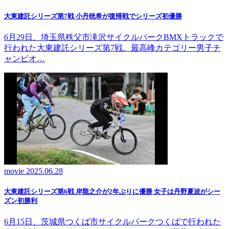
大東建託シリーズ第7戦 ⼩丹晄希が復帰戦でシリーズ初優勝
6月29日、埼玉県秩父市滝沢サイクルパークBMXトラックで
行われた大東建託シリーズ第7戦。最高峰カテゴリー男子チ
ャンピオ…
movie
2025.06.28
大東建託シリーズ第6戦 岸龍之介が2年ぶりに優勝 女子は丹野夏波がシー
ズン初勝利
6月15日、茨城県つくば市サイクルパークつくばで行われた