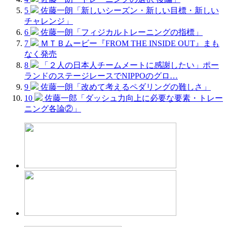
5
佐藤一朗「新しいシーズン・新しい目標・新しい
チャレンジ」
6
佐藤一朗「フィジカルトレーニングの指標」
7
ＭＴＢムービー『FROM THE INSIDE OUT』まも
なく発売
8
「２人の日本人チームメートに感謝したい」ポー
ランドのステージレースでNIPPOのグロ…
9
佐藤一朗「改めて考えるペダリングの難しさ」
10
佐藤一郎「ダッシュ力向上に必要な要素・トレー
ニング各論②」