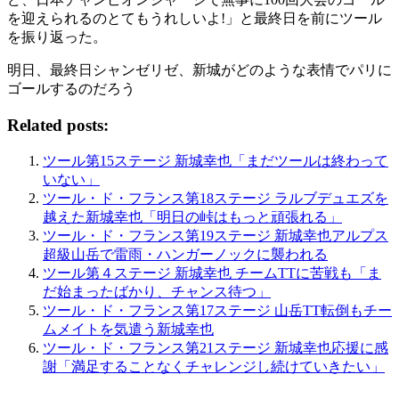
を迎えられるのとてもうれしいよ!」と最終日を前にツール
を振り返った。
明日、最終日シャンゼリゼ、新城がどのような表情でパリに
ゴールするのだろう
Related posts:
ツール第15ステージ 新城幸也「まだツールは終わって
いない」
ツール・ド・フランス第18ステージ ラルブデュエズを
越えた新城幸也「明日の峠はもっと頑張れる」
ツール・ド・フランス第19ステージ 新城幸也アルプス
超級山岳で雷雨・ハンガーノックに襲われる
ツール第４ステージ 新城幸也 チームTTに苦戦も「ま
だ始まったばかり、チャンス待つ」
ツール・ド・フランス第17ステージ 山岳TT転倒もチー
ムメイトを気遣う新城幸也
ツール・ド・フランス第21ステージ 新城幸也応援に感
謝「満足することなくチャレンジし続けていきたい」