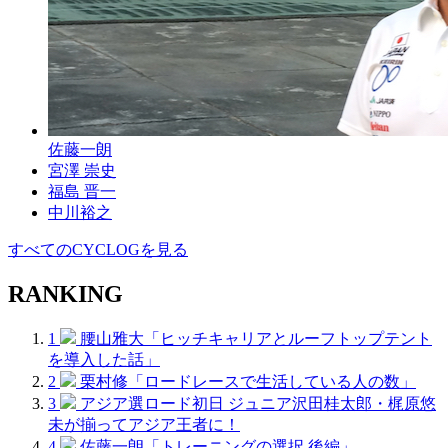
佐藤一朗
宮澤 崇史
福島 晋一
中川裕之
すべてのCYCLOGを見る
RANKING
1
腰山雅大「ヒッチキャリアとルーフトップテント
を導入した話」
2
栗村修「ロードレースで生活している人の数」
3
アジア選ロード初日 ジュニア沢田桂太郎・梶原悠
未が揃ってアジア王者に！
4
佐藤一朗「トレーニングの選択 後編」