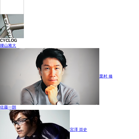
CYCLOG
腰山雅大
栗村 修
佐藤一朗
宮澤 崇史