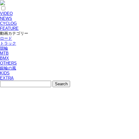
VIDEO
NEWS
CYCLOG
FEATURE
動画カテゴリー
ロード
トラック
競輪
MTB
BMX
OTHERS
銀輪の風
KIDS
EXTRA