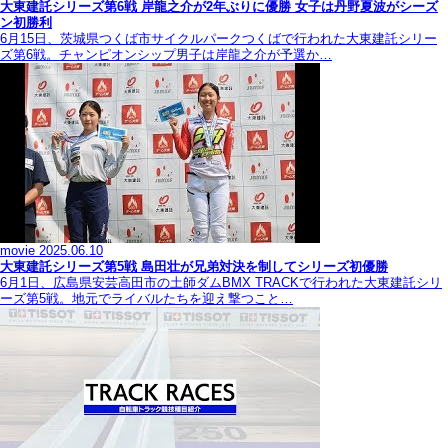
大東建託シリーズ第6戦 岸龍之介が2年ぶりに優勝 女子は丹野夏波がシーズ
ン初勝利
6月15日、茨城県つくば市サイクルパークつくばで行われた大東建託シリー
ズ第6戦。チャンピオンシップ男子は岸龍之介が予選か…
movie
2025.06.10
大東建託シリーズ第5戦 島田壮が兄弟対決を制してシリーズ初優勝
6月1日、広島県安芸高田市の土師ダムBMX TRACKで行われた大東建託シリ
ーズ第5戦。地元でライバルたちを迎え撃つこと…