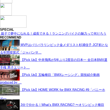
SPECIAL
親子で夢中になれる！成長できる！ランニングバイクの魅力って何だろう
RECOMMEND
MVPはパリパラリンピック金メダリスト杉浦佳子 JCF初とな
る年間授賞式「ジャパンサ…
【Pick Up】中井飛馬が5年ぶり2度目の日本一 全日本BMX選
手権 男子エリート…
【Pick Up】五輪種目「BMXレーシング」競技紹介動画
produced by …
【Pick Up】HOME WORK for BMX RACING #9「バニーホ
ッ…
3分で分かる！What’s BMX RACING? 〜オリンピック種目