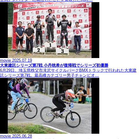
movie
2025.07.19
大東建託シリーズ第7戦 ⼩丹晄希が復帰戦でシリーズ初優勝
6月29日、埼玉県秩父市滝沢サイクルパークBMXトラックで行われた大東建
託シリーズ第7戦。最高峰カテゴリー男子チャンピオ…
movie
2025.06.28