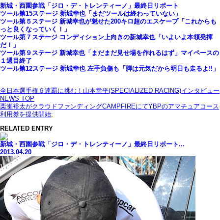
新城・西園参戦「ジロ・デ・トレンティーノ」最終日リポート
ツール第15ステージ 新城幸也「まだツールは終わっていない」
ツール第５ステージ 新城幸也が魅せた200キロ超のエスケープ「これからも
っと良くなっていく！」
ツール第７ステージ コンディション上向きの新城幸也「いよいよ本領発揮
だ！」
ツール第９ステージ 新城幸也「まだまだ見せ場を作れるはず」マイペースの
１週目終了
ツール第12ステージ 新城幸也 左手負傷も「脚は元気だから明日も走るよ!!」
全日本選手権６連覇に挑む！山本幸平(SPECIALIZED RACING)インタビュー
NEWS TOP
栗瀬裕太がクラウドファンディングCAMPFIREにてYBPのアマチュアコース
利用券を提供開始
;
RELATED ENTRY
新城・西園参戦「ジロ・デ・トレンティーノ」最終日リポート...
2013.04.20