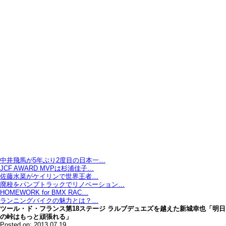
中井飛馬が5年ぶり2度目の日本一…
JCF AWARD MVPは杉浦佳子…
佐藤水菜がケイリンで世界王者…
廃校をパンプトラックでリノベーション…
HOMEWORK for BMX RAC…
ランニングバイクの魅力とは？…
ツール・ド・フランス第18ステージ ラルブデュエズを越えた新城幸也「明日
の峠はもっと頑張れる」
Posted on: 2013.07.19