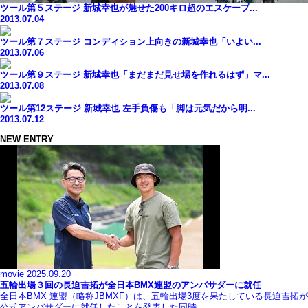
ツール第５ステージ 新城幸也が魅せた200キロ超のエスケープ...
2013.07.04
ツール第７ステージ コンディション上向きの新城幸也「いよい...
2013.07.06
ツール第９ステージ 新城幸也「まだまだ見せ場を作れるはず」マ...
2013.07.08
ツール第12ステージ 新城幸也 左手負傷も「脚は元気だから明...
2013.07.12
NEW ENTRY
movie
2025.09.20
五輪出場３回の長迫吉拓が全日本BMX連盟のアンバサダーに就任
全日本BMX 連盟（略称JBMXF）は、五輪出場3度を果たしている長迫吉拓が
公式アンバサダーに就任したことを発表した同時…