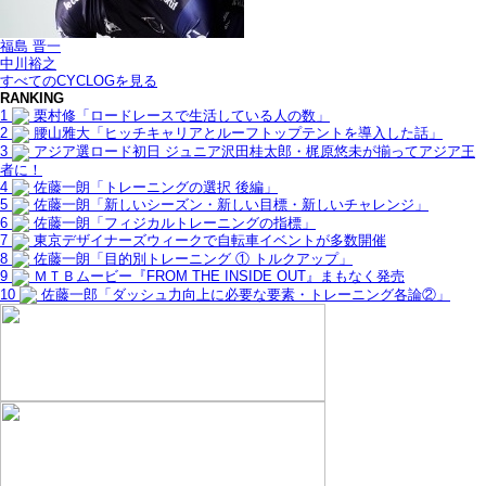
福島 晋一
中川裕之
すべてのCYCLOGを見る
RANKING
1
栗村修「ロードレースで生活している人の数」
2
腰山雅大「ヒッチキャリアとルーフトップテントを導入した話」
3
アジア選ロード初日 ジュニア沢田桂太郎・梶原悠未が揃ってアジア王
者に！
4
佐藤一朗「トレーニングの選択 後編」
5
佐藤一朗「新しいシーズン・新しい目標・新しいチャレンジ」
6
佐藤一朗「フィジカルトレーニングの指標」
7
東京デザイナーズウィークで自転車イベントが多数開催
8
佐藤一朗「目的別トレーニング ① トルクアップ」
9
ＭＴＢムービー『FROM THE INSIDE OUT』まもなく発売
10
佐藤一郎「ダッシュ力向上に必要な要素・トレーニング各論②」