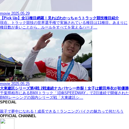
movie
2025.05.29
【Pick Up】全11種目網羅！見ればわかっちゃうトラック競技種目紹介
現在、トラック競技の世界選手権で実施されている種目は11種目。あまりに
種目数が多いことから、ルールをすべてを覚えるハード…
movie
2025.05.25
大東建託シリーズ第4戦 2戦連続ナカバヤシー炸裂！女子は籔田寿衣が初優勝
千葉県柏市にあるBMXトラック「沼南SPEEDWAY」で2日連続で開催された
BMXレーシングの国内シリーズ戦「大東建託シ…
SPECIAL
親子で夢中になれる！成長できる！ランニングバイクの魅力って何だろう
OFFICIAL CHANNEL