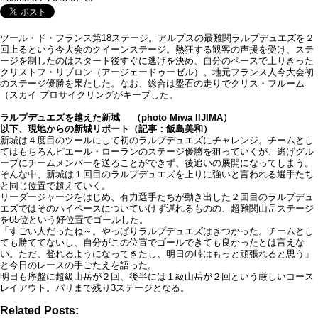
ツール・ド・フランス第18ステージ。アルプスの最難関ラルプデュエズを２
回上るという今大会のクイーンステージ。熱狂する観客の声援を受け、ステ
ージを制したのはスタート後すぐに逃げを決め、自分のペースで上りきった
クリストフ・リブロン（アージェードゥーゼル）。地元フランス人今大会初
のステージ優勝を果たした。なお、総合は盤石の走りでクリス・フルーム
（スカイ プロサイクリングがキープした。
ラルプデュエズを越えた新城 （photo Miwa IIJIMA）
以下、現地からの新城リポート（記事：飯島美和）
新城は４度目のツールにして初のラルプデュエズにチャレンジ。チームとし
てはもちろんピエール・ローランのステージ優勝を狙っていくが、逃げグル
ープにチームメンバーを送ることができず、後追いの展開になってしまう。
そんな中、新城は１回目のラルプデュエズを上りに強いと言われる選手たち
と同じ位置で超えていく。
リーダージャージをはじめ、有力選手たちが動き出した２回目のラルプデュ
エズではそのハイペースについていけず遅れるものの、超難関山岳ステージ
を65位という好位置でゴールした。
「すごい人だったね～。やっぱりラルプデュエズはきつかった。チームとし
ても勝ててないし、自分がこの位置でゴールできても良かったとは言えな
い。ただ、登れるようになってきたし、明日の峠はもっと頑張れると思う」
と今日のレースの手ごたえを語った。
明日も序盤に超級山岳が２回、後半には１級山岳が２回という厳しいコース
レイアウト。パリまで残り3ステージとなる。
Related Posts: