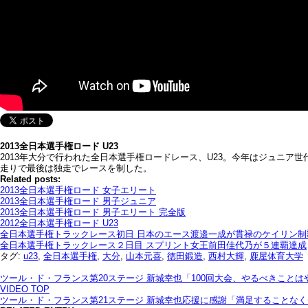
2013全日本選手権ロード U23
2013年大分で行われた全日本選手権ロードレース、U23。今年はジュニ
走りで最後は独走でレースを制した。
Related posts:
2013全日本選手権ロード 女子エリート
2013全日本選手権ロード 男子ジュニア
2013全日本選手権ロード 男子エリート 完全版
2012全日本選手権ロード U23
全日本選手権トラックレース初日 日本のエース渡邉一成が貫禄のケイリン制
全日本選手権トラックレース２日目 スプリント女王前田佳代乃が５連覇達成
タグ:
u23
,
全日本選手権
,
大分
,
山本元喜
,
徳田鍛造
,
西村大輝
,
鹿屋体育大学
ツール・ド・フランス第20ステージ 新城幸也「100回大会、やるべきことは
VIDEO TOP
ツール・ド・フランス第21ステージ 新城幸也応援に感謝「満足することな