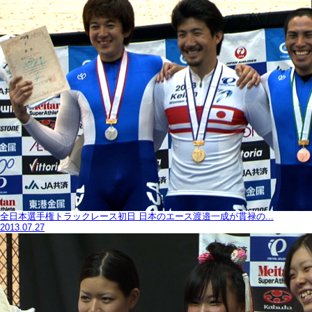
全日本選手権トラックレース初日 日本のエース渡邉一成が貫禄の...
2013.07.27