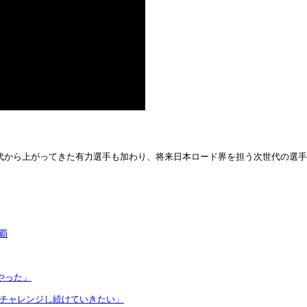
ア世代から上がってきた有力選手も加わり、将来日本ロード界を担う次世代の選
覇
やった」
くチャレンジし続けていきたい」