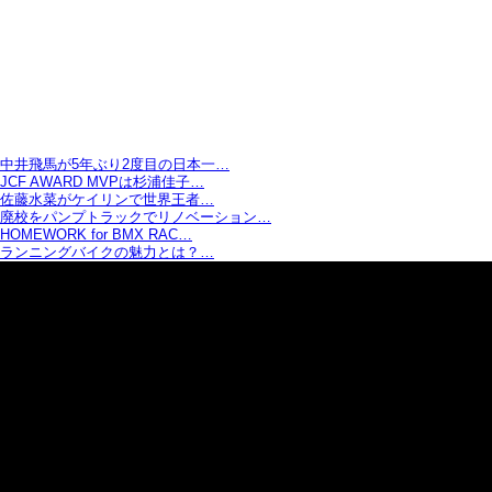
中井飛馬が5年ぶり2度目の日本一…
JCF AWARD MVPは杉浦佳子…
佐藤水菜がケイリンで世界王者…
廃校をパンプトラックでリノベーション…
HOMEWORK for BMX RAC…
ランニングバイクの魅力とは？…