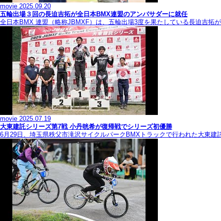
movie
2025.09.20
五輪出場３回の長迫吉拓が全日本BMX連盟のアンバサダーに就任
全日本BMX 連盟（略称JBMXF）は、五輪出場3度を果たしている長迫吉
movie
2025.07.19
大東建託シリーズ第7戦 ⼩丹晄希が復帰戦でシリーズ初優勝
6月29日、埼玉県秩父市滝沢サイクルパークBMXトラックで行われた大東建