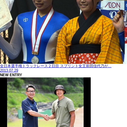
全日本選手権トラックレース２日目 スプリント女王前田佳代乃が...
2013.07.29
NEW ENTRY