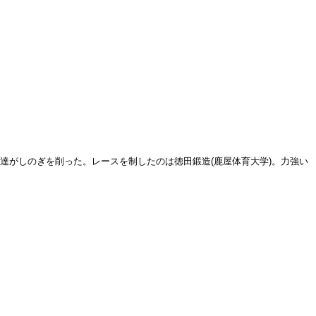
手達がしのぎを削った。レースを制したのは徳田鍛造(鹿屋体育大学)。力強い