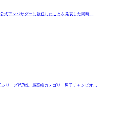
拓が公式アンバサダーに就任したことを発表した同時…
託シリーズ第7戦。最高峰カテゴリー男子チャンピオ…