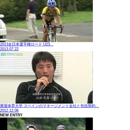
2013全日本選手権ロード U23...
2013.07.22
鹿屋体育大学 スペインのマネージメント会社と包括契約...
2012.12.06
NEW ENTRY