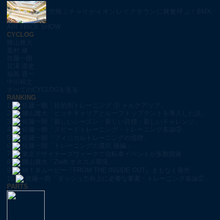
空飛ぶチャリがイオンレイクタウンに興奮呼ぶ！BMX-
AIR TRICK SHOW
CYCLOG
腰山雅大
栗村 修
佐藤一朗
宮澤 崇史
福島 晋一
中川裕之
すべてのCYCLOGを見る
RANKING
1
佐藤一朗「目的別トレーニング ① トルクアップ」
2
腰山雅大「ヒッチキャリアとルーフトップテントを導入した話」
3
佐藤一朗「新しいシーズン・新しい目標・新しいチャレンジ」
4
佐藤一朗「スピードトレーニング・トレーニング各論③」
5
佐藤一朗「フィジカルトレーニングの指標」
6
佐藤一朗「トレーニングの選択 後編」
7
東京デザイナーズウィークで自転車イベントが多数開催
8
腰山雅大「Zwift オススメ環境」
9
ＭＴＢムービー『FROM THE INSIDE OUT』まもなく発売
10
佐藤一郎「ダッシュ力向上に必要な要素・トレーニング各論②」
PARTS