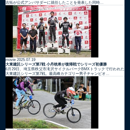
吉拓が公式アンバサダーに就任したことを発表した同時…
movie
2025.07.19
大東建託シリーズ第7戦 ⼩丹晄希が復帰戦でシリーズ初優勝
6月29日、埼玉県秩父市滝沢サイクルパークBMXトラックで行われた
大東建託シリーズ第7戦。最高峰カテゴリー男子チャンピオ…