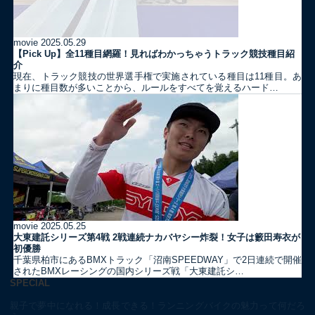
movie
2025.05.29
【Pick Up】全11種目網羅！見ればわかっちゃうトラック競技種目紹
介
現在、トラック競技の世界選手権で実施されている種目は11種目。あ
まりに種目数が多いことから、ルールをすべてを覚えるハード…
movie
2025.05.25
大東建託シリーズ第4戦 2戦連続ナカバヤシー炸裂！女子は籔田寿衣が
初優勝
千葉県柏市にあるBMXトラック「沼南SPEEDWAY」で2日連続で開催
されたBMXレーシングの国内シリーズ戦「大東建託シ…
SPECIAL
親子で夢中になれる！成長できる！ランニングバイクの魅力って何だろ