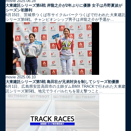
movie
2025.06.28
大東建託シリーズ第6戦 岸龍之介が2年ぶりに優勝 女子は丹野夏波が
シーズン初勝利
6月15日、茨城県つくば市サイクルパークつくばで行われた大東建託
シリーズ第6戦。チャンピオンシップ男子は岸龍之介が予選か…
movie
2025.06.10
大東建託シリーズ第5戦 島田壮が兄弟対決を制してシリーズ初優勝
6月1日、広島県安芸高田市の土師ダムBMX TRACKで行われた大東建
託シリーズ第5戦。地元でライバルたちを迎え撃つこと…