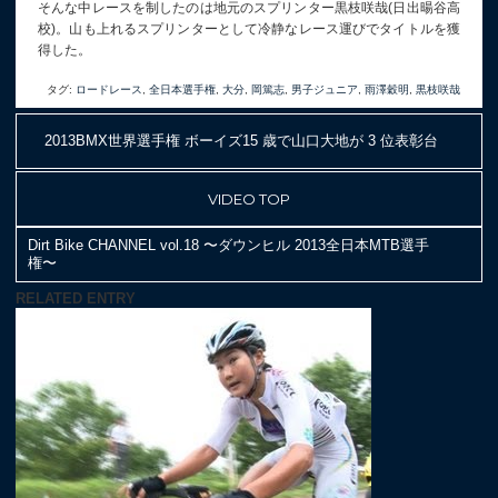
そんな中レースを制したのは地元のスプリンター黒枝咲哉(日出暘谷高
校)。山も上れるスプリンターとして冷静なレース運びでタイトルを獲
得した。
タグ:
ロードレース
,
全日本選手権
,
大分
,
岡篤志
,
男子ジュニア
,
雨澤穀明
,
黒枝咲哉
2013BMX世界選手権 ボーイズ15 歳で山口大地が 3 位表彰台
VIDEO TOP
Dirt Bike CHANNEL vol.18 〜ダウンヒル 2013全日本MTB選手
権〜
RELATED ENTRY