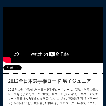
2013全日本選手権ロード 男子ジュニア
2013年大分で行われた全日本選手権ロードレース、新城・別府に憧れ
レースをはじめたジュニア世代。難コースといわれた山岳コースでエ
リート顔負けの力勝負を繰り広げた。山に強い雨澤穀明(那須ブラーゼ
ン）が仕掛ければ、成長著しい岡篤志(Cプロジェクト)が食らいつく。