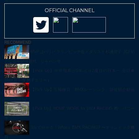
う
OFFICIAL CHANNEL
RECOMMEND
MVPはパリパラリンピック金メダリスト杉浦佳子 JCF初
となる年間授賞式「ジャパンサ…
【Pick Up】中井飛馬が5年ぶり2度目の日本一 全日本
BMX選手権 男子エリート…
【Pick Up】五輪種目「BMXレーシング」競技紹介動画
produced by …
【Pick Up】HOME WORK for BMX RACING #9「バニー
ホッ…
3分で分かる！What’s BMX RACING? 〜オリンピック種
目「…