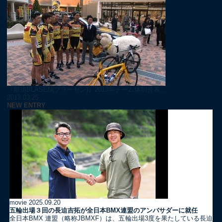
『那須BLASEN(ブラーゼン)』2013年チーム体制発表...
2013.03.25
NEW ENTRY
movie
2025.09.20
五輪出場３回の長迫吉拓が全日本BMX連盟のアンバサダーに就任
全日本BMX 連盟（略称JBMXF）は、五輪出場3度を果たしている長迫