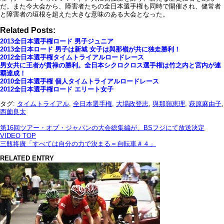
だ。また今大会から、障害者たちの全日本選手権も同時で開催され、健常者
と障害者の垣根を超えた大きな意味のある大会となった。
Related Posts:
2013全日本選手権ロード 男子ジュニア
2013全日本ロード 男子は新城 女子は與那嶺が共に独走勝利！
2012全日本選手権タイムトライアルロードレース
男女共に王者が貫禄の勝利。全日本シクロクロス選手権は竹之内と宮内が連
覇達成！
2010全日本選手権 個人タイムトライアルロードレース
2012全日本選手権ロード エリート女子
タグ:
タイムトライアル
,
全日本選手権
,
大場政登志
,
與那嶺恵理
,
萩原麻由子
,
西薗良太
第16回ツアー・オブ・ジャパンの大会総集編が、BSフジにて放送決定
VIDEO TOP
三瓶将廣「すべては自分の力で決まる＝自転車＃４」
RELATED ENTRY