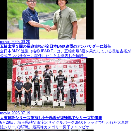
movie
2025.09.20
五輪出場３回の長迫吉拓が全日本BMX連盟のアンバサダーに就任
全日本BMX 連盟（略称JBMXF）は、五輪出場3度を果たしている長迫吉拓が
公式アンバサダーに就任したことを発表した同時…
movie
2025.07.19
大東建託シリーズ第7戦 ⼩丹晄希が復帰戦でシリーズ初優勝
6月29日、埼玉県秩父市滝沢サイクルパークBMXトラックで行われた大東建
託シリーズ第7戦。最高峰カテゴリー男子チャンピオ…