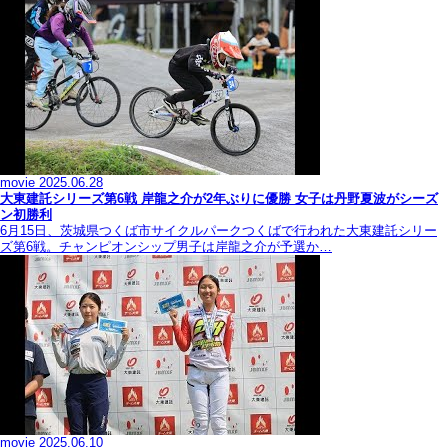
movie
2025.06.28
大東建託シリーズ第6戦 岸龍之介が2年ぶりに優勝 女子は丹野夏波がシーズ
ン初勝利
6月15日、茨城県つくば市サイクルパークつくばで行われた大東建託シリー
ズ第6戦。チャンピオンシップ男子は岸龍之介が予選か…
movie
2025.06.10