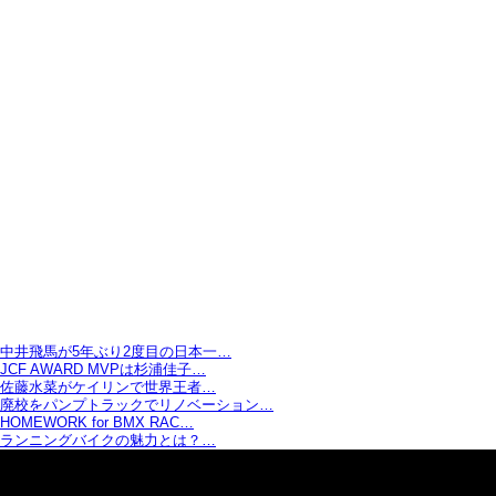
中井飛馬が5年ぶり2度目の日本一…
JCF AWARD MVPは杉浦佳子…
佐藤水菜がケイリンで世界王者…
廃校をパンプトラックでリノベーション…
HOMEWORK for BMX RAC…
ランニングバイクの魅力とは？…