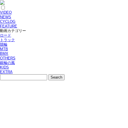
VIDEO
NEWS
CYCLOG
FEATURE
動画カテゴリー
ロード
トラック
競輪
MTB
BMX
OTHERS
銀輪の風
KIDS
EXTRA