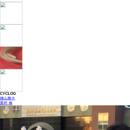
CYCLOG
腰山雅大
栗村 修