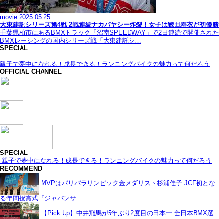
movie
2025.05.25
大東建託シリーズ第4戦 2戦連続ナカバヤシー炸裂！女子は籔田寿衣が初優勝
千葉県柏市にあるBMXトラック「沼南SPEEDWAY」で2日連続で開催された
BMXレーシングの国内シリーズ戦「大東建託シ…
SPECIAL
親子で夢中になれる！成長できる！ランニングバイクの魅力って何だろう
OFFICIAL CHANNEL
SPECIAL
親子で夢中になれる！成長できる！ランニングバイクの魅力って何だろう
RECOMMEND
MVPはパリパラリンピック金メダリスト杉浦佳子 JCF初とな
る年間授賞式「ジャパンサ…
【Pick Up】中井飛馬が5年ぶり2度目の日本一 全日本BMX選