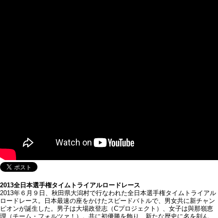
2013全日本選手権タイムトライアルロードレース
2013年６月９日、秋田県大潟村で行なわれた全日本選手権タイムトライアル
ロードレース。日本最速の座をかけたスピードバトルで、男女共に新チャン
ピオンが誕生した。男子は大場政登志（Cプロジェクト）、女子は與那嶺恵
理（チーム・フォルツァ！）。共に初優勝を飾り、新たな歴史に名を刻ん