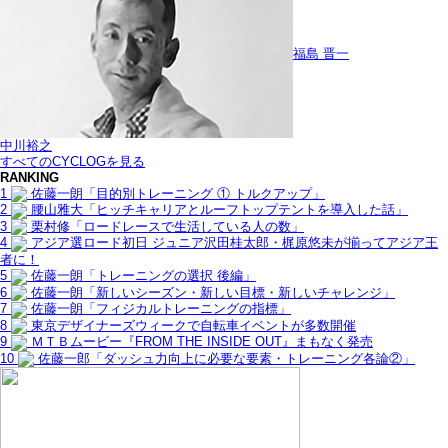
福島 晋一
中川裕之
すべてのCYCLOGを見る
RANKING
1
佐藤一朗「目的別トレーニング ① トルクアップ」
2
腰山雅大「ヒッチキャリアとルーフトップテントを導入した話」
3
栗村修「ロードレースで生活している人の数」
4
アジア選ロード初日 ジュニア沢田桂太郎・梶原悠未が揃ってアジア王
者に！
5
佐藤一朗「トレーニングの選択 後編」
6
佐藤一朗「新しいシーズン・新しい目標・新しいチャレンジ」
7
佐藤一朗「フィジカルトレーニングの指標」
8
東京デザイナーズウィークで自転車イベントが多数開催
9
ＭＴＢムービー『FROM THE INSIDE OUT』まもなく発売
10
佐藤一郎「ダッシュ力向上に必要な要素・トレーニング各論②」