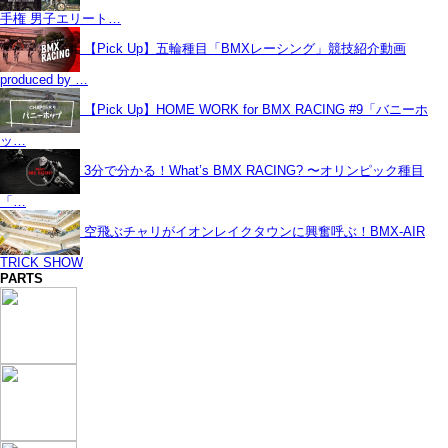
手権 男子エリート…
【Pick Up】五輪種目「BMXレーシング」競技紹介動画
produced by …
【Pick Up】HOME WORK for BMX RACING #9「バニーホ
ッ…
3分で分かる！What’s BMX RACING? 〜オリンピック種目
「…
空飛ぶチャリがイオンレイクタウンに興奮呼ぶ！BMX-AIR
TRICK SHOW
PARTS