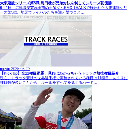
大東建託シリーズ第5戦 島田壮が兄弟対決を制してシリーズ初優勝
6月1日、広島県安芸高田市の土師ダムBMX TRACKで行われた大東建託シリ
ーズ第5戦。地元でライバルたちを迎え撃つこと…
movie
2025.05.29
【Pick Up】全11種目網羅！見ればわかっちゃうトラック競技種目紹介
現在、トラック競技の世界選手権で実施されている種目は11種目。あまりに
種目数が多いことから、ルールをすべてを覚えるハード…