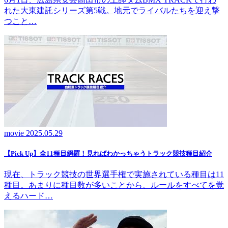
れた大東建託シリーズ第5戦。地元でライバルたちを迎え撃
つこと…
movie
2025.05.29
【Pick Up】全11種目網羅！見ればわかっちゃうトラック競技種目紹介
現在、トラック競技の世界選手権で実施されている種目は11
種目。あまりに種目数が多いことから、ルールをすべてを覚
えるハード…