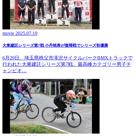
movie
2025.07.19
大東建託シリーズ第7戦 ⼩丹晄希が復帰戦でシリーズ初優勝
6月29日、埼玉県秩父市滝沢サイクルパークBMXトラックで
行われた大東建託シリーズ第7戦。最高峰カテゴリー男子チ
ャンピオ…