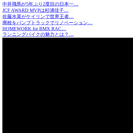
中井飛馬が5年ぶり2度目の日本一…
JCF AWARD MVPは杉浦佳子…
佐藤水菜がケイリンで世界王者…
廃校をパンプトラックでリノベーション…
HOMEWORK for BMX RAC…
ランニングバイクの魅力とは？…