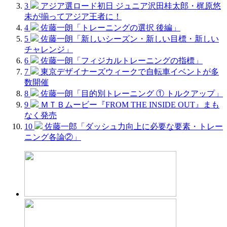
3
アジア選ロード初日 ジュニア沢田桂太郎・梶原悠
未が揃ってアジア王者に！
4
佐藤一朗「トレーニングの選択 後編」
5
佐藤一朗「新しいシーズン・新しい目標・新しい
チャレンジ」
6
佐藤一朗「フィジカルトレーニングの指標」
7
東京デザイナーズウィークで自転車イベントが多
数開催
8
佐藤一朗「目的別トレーニング ① トルクアップ」
9
ＭＴＢムービー『FROM THE INSIDE OUT』まも
なく発売
10
佐藤一郎「ダッシュ力向上に必要な要素・トレー
ニング各論②」