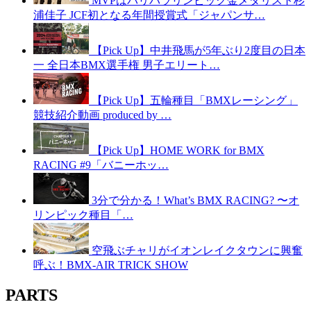
MVPはパリパラリンピック金メダリスト杉
浦佳子 JCF初となる年間授賞式「ジャパンサ…
【Pick Up】中井飛馬が5年ぶり2度目の日本
一 全日本BMX選手権 男子エリート…
【Pick Up】五輪種目「BMXレーシング」
競技紹介動画 produced by …
【Pick Up】HOME WORK for BMX
RACING #9「バニーホッ…
3分で分かる！What’s BMX RACING? 〜オ
リンピック種目「…
空飛ぶチャリがイオンレイクタウンに興奮
呼ぶ！BMX-AIR TRICK SHOW
PARTS