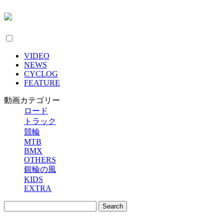
VIDEO
NEWS
CYCLOG
FEATURE
動画カテゴリー
ロード
トラック
競輪
MTB
BMX
OTHERS
銀輪の風
KIDS
EXTRA