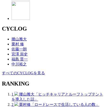
CYCLOG
腰山雅大
栗村 修
佐藤一朗
宮澤 崇史
福島 晋一
中川裕之
すべてのCYCLOGを見る
RANKING
1
腰山雅大「ヒッチキャリアとルーフトップテント
を導入した話」
2
栗村修「ロードレースで生活している人の数」