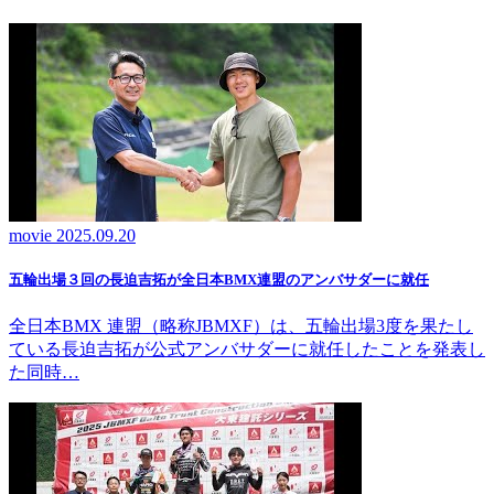
movie
2025.09.20
五輪出場３回の長迫吉拓が全日本BMX連盟のアンバサダーに就任
全日本BMX 連盟（略称JBMXF）は、五輪出場3度を果たし
ている長迫吉拓が公式アンバサダーに就任したことを発表し
た同時…