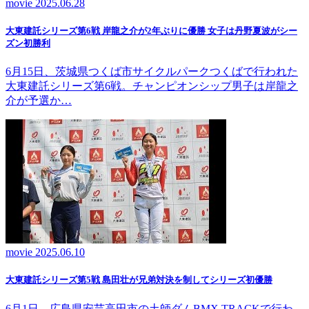
movie
2025.06.28
大東建託シリーズ第6戦 岸龍之介が2年ぶりに優勝 女子は丹野夏波がシー
ズン初勝利
6月15日、茨城県つくば市サイクルパークつくばで行われた
大東建託シリーズ第6戦。チャンピオンシップ男子は岸龍之
介が予選か…
movie
2025.06.10
大東建託シリーズ第5戦 島田壮が兄弟対決を制してシリーズ初優勝
6月1日、広島県安芸高田市の土師ダムBMX TRACKで行わ