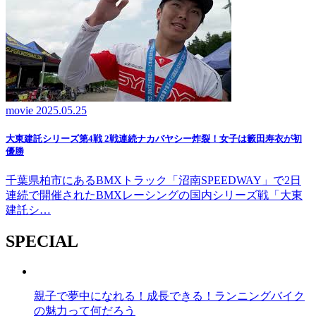
movie
2025.05.25
大東建託シリーズ第4戦 2戦連続ナカバヤシー炸裂！女子は籔田寿衣が初
優勝
千葉県柏市にあるBMXトラック「沼南SPEEDWAY」で2日
連続で開催されたBMXレーシングの国内シリーズ戦「大東
建託シ…
SPECIAL
親子で夢中になれる！成長できる！ランニングバイク
の魅力って何だろう