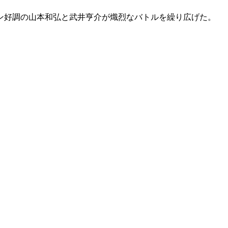
ズン好調の山本和弘と武井亨介が熾烈なバトルを繰り広げた。