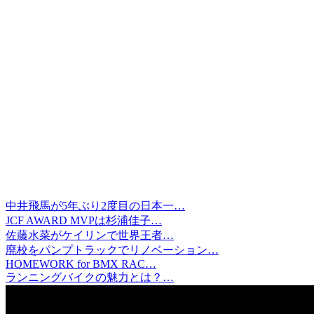
中井飛馬が5年ぶり2度目の日本一…
JCF AWARD MVPは杉浦佳子…
佐藤水菜がケイリンで世界王者…
廃校をパンプトラックでリノベーション…
HOMEWORK for BMX RAC…
ランニングバイクの魅力とは？…