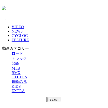
VIDEO
NEWS
CYCLOG
FEATURE
動画カテゴリー
ロード
トラック
競輪
MTB
BMX
OTHERS
銀輪の風
KIDS
EXTRA