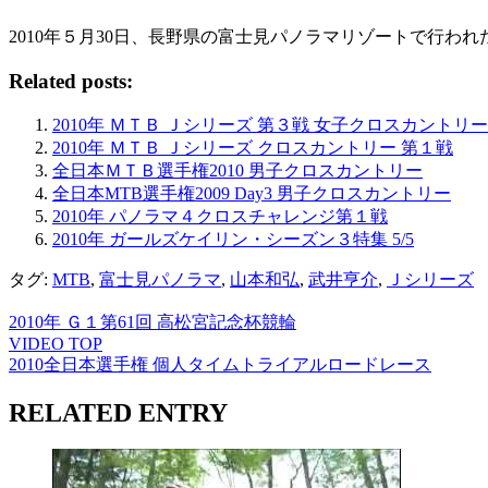
2010年５月30日、長野県の富士見パノラマリゾートで行
Related posts:
2010年 ＭＴＢ Ｊシリーズ 第３戦 女子クロスカントリー
2010年 ＭＴＢ Ｊシリーズ クロスカントリー 第１戦
全日本ＭＴＢ選手権2010 男子クロスカントリー
全日本MTB選手権2009 Day3 男子クロスカントリー
2010年 パノラマ４クロスチャレンジ第１戦
2010年 ガールズケイリン・シーズン３特集 5/5
タグ:
MTB
,
富士見パノラマ
,
山本和弘
,
武井亨介
,
Ｊシリーズ
2010年 Ｇ１第61回 高松宮記念杯競輪
VIDEO TOP
2010全日本選手権 個人タイムトライアルロードレース
RELATED ENTRY