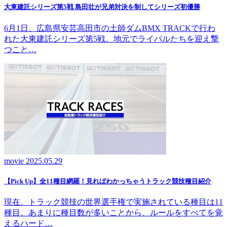
大東建託シリーズ第5戦 島田壮が兄弟対決を制してシリーズ初優勝
6月1日、広島県安芸高田市の土師ダムBMX TRACKで行わ
れた大東建託シリーズ第5戦。地元でライバルたちを迎え撃
つこと…
movie
2025.05.29
【Pick Up】全11種目網羅！見ればわかっちゃうトラック競技種目紹介
現在、トラック競技の世界選手権で実施されている種目は11
種目。あまりに種目数が多いことから、ルールをすべてを覚
えるハード…