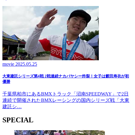
movie
2025.05.25
大東建託シリーズ第4戦 2戦連続ナカバヤシー炸裂！女子は籔田寿衣が初
優勝
千葉県柏市にあるBMXトラック「沼南SPEEDWAY」で2日
連続で開催されたBMXレーシングの国内シリーズ戦「大東
建託シ…
SPECIAL