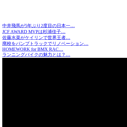
中井飛馬が5年ぶり2度目の日本一…
JCF AWARD MVPは杉浦佳子…
佐藤水菜がケイリンで世界王者…
廃校をパンプトラックでリノベーション…
HOMEWORK for BMX RAC…
ランニングバイクの魅力とは？…