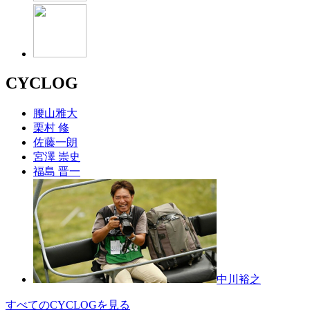
CYCLOG
腰山雅大
栗村 修
佐藤一朗
宮澤 崇史
福島 晋一
中川裕之
すべてのCYCLOGを見る