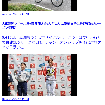
movie
2025.06.28
大東建託シリーズ第6戦 岸龍之介が2年ぶりに優勝 女子は丹野夏波がシー
ズン初勝利
6月15日、茨城県つくば市サイクルパークつくばで行われた
大東建託シリーズ第6戦。チャンピオンシップ男子は岸龍之
介が予選か…
movie
2025.06.10