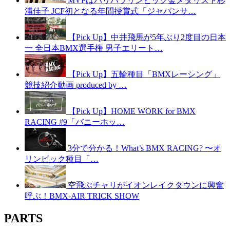
MVPはパリパラリンピック金メダリスト杉
浦佳子 JCF初となる年間授賞式「ジャパンサ…
【Pick Up】中井飛馬が5年ぶり2度目の日本
一 全日本BMX選手権 男子エリート…
【Pick Up】五輪種目「BMXレーシング」
競技紹介動画 produced by …
【Pick Up】HOME WORK for BMX
RACING #9「バニーホッ…
3分で分かる！What’s BMX RACING? 〜オ
リンピック種目「…
空飛ぶチャリがイオンレイクタウンに興奮
呼ぶ！BMX-AIR TRICK SHOW
PARTS