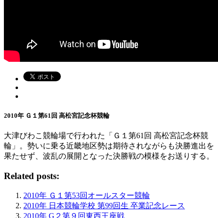
2010年 Ｇ１第61回 高松宮記念杯競輪
大津びわこ競輪場で行われた「Ｇ１第61回 高松宮記念杯競
輪」。勢いに乗る近畿地区勢は期待されながらも決勝進出を
果たせず、波乱の展開となった決勝戦の模様をお送りする。
Related posts:
2010年 Ｇ１第53回オールスター競輪
2010年 日本競輪学校 第99回生 卒業記念レース
2010年 G２第９回東西王座戦