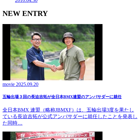
2010.04.30
NEW ENTRY
movie
2025.09.20
五輪出場３回の長迫吉拓が全日本BMX連盟のアンバサダーに就任
全日本BMX 連盟（略称JBMXF）は、五輪出場3度を果たし
ている長迫吉拓が公式アンバサダーに就任したことを発表し
た同時…