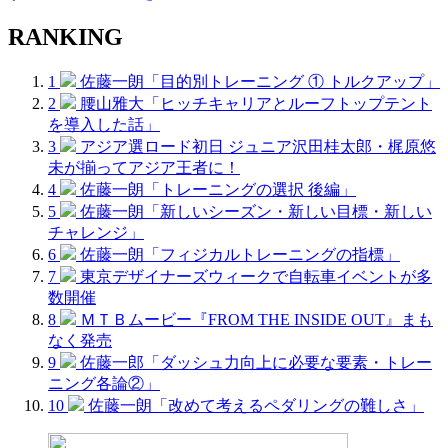
RANKING
1
佐藤一朗「目的別トレーニング ① トルクアップ」
2
腰山雅大「ヒッチキャリアとルーフトップテント
を導入した話」
3
アジア選ロード初日 ジュニア沢田桂太郎・梶原悠
未が揃ってアジア王者に！
4
佐藤一朗「トレーニングの選択 後編」
5
佐藤一朗「新しいシーズン・新しい目標・新しい
チャレンジ」
6
佐藤一朗「フィジカルトレーニングの指標」
7
東京デザイナーズウィークで自転車イベントが多
数開催
8
ＭＴＢムービー『FROM THE INSIDE OUT』まも
なく発売
9
佐藤一郎「ダッシュ力向上に必要な要素・トレー
ニング各論②」
10
佐藤一朗「改めて考えるペダリングの難しさ」