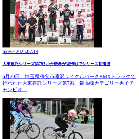
movie
2025.07.19
大東建託シリーズ第7戦 ⼩丹晄希が復帰戦でシリーズ初優勝
6月29日、埼玉県秩父市滝沢サイクルパークBMXトラックで
行われた大東建託シリーズ第7戦。最高峰カテゴリー男子チ
ャンピオ…