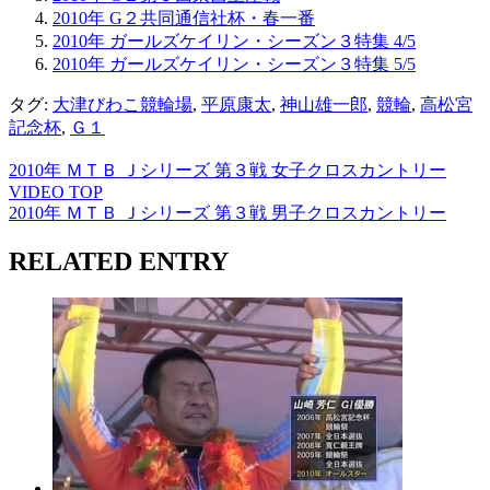
2010年 G２共同通信社杯・春一番
2010年 ガールズケイリン・シーズン３特集 4/5
2010年 ガールズケイリン・シーズン３特集 5/5
タグ:
大津びわこ競輪場
,
平原康太
,
神山雄一郎
,
競輪
,
高松宮
記念杯
,
Ｇ１
2010年 ＭＴＢ Ｊシリーズ 第３戦 女子クロスカントリー
VIDEO TOP
2010年 ＭＴＢ Ｊシリーズ 第３戦 男子クロスカントリー
RELATED ENTRY