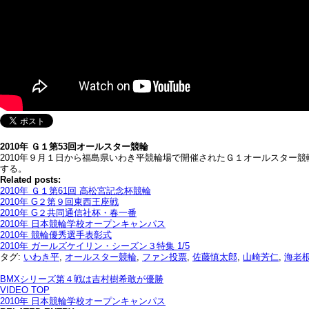
2010年 Ｇ１第53回オールスター競輪
2010年９月１日から福島県いわき平競輪場で開催されたＧ１オールスター
する。
Related posts:
2010年 Ｇ１第61回 高松宮記念杯競輪
2010年 G２第９回東西王座戦
2010年 G２共同通信社杯・春一番
2010年 日本競輪学校オープンキャンパス
2010年 競輪優秀選手表彰式
2010年 ガールズケイリン・シーズン３特集 1/5
タグ:
いわき平
,
オールスター競輪
,
ファン投票
,
佐藤慎太郎
,
山崎芳仁
,
海老
BMXシリーズ第４戦は吉村樹希敢が優勝
VIDEO TOP
2010年 日本競輪学校オープンキャンパス