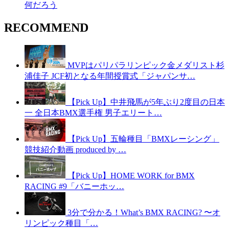
何だろう
RECOMMEND
MVPはパリパラリンピック金メダリスト杉
浦佳子 JCF初となる年間授賞式「ジャパンサ…
【Pick Up】中井飛馬が5年ぶり2度目の日本
一 全日本BMX選手権 男子エリート…
【Pick Up】五輪種目「BMXレーシング」
競技紹介動画 produced by …
【Pick Up】HOME WORK for BMX
RACING #9「バニーホッ…
3分で分かる！What’s BMX RACING? 〜オ
リンピック種目「…