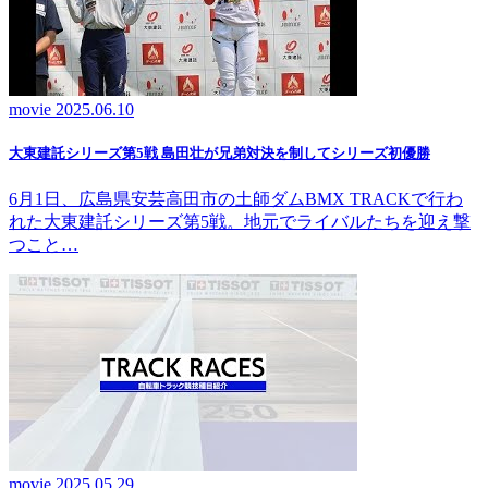
movie
2025.06.10
大東建託シリーズ第5戦 島田壮が兄弟対決を制してシリーズ初優勝
6月1日、広島県安芸高田市の土師ダムBMX TRACKで行わ
れた大東建託シリーズ第5戦。地元でライバルたちを迎え撃
つこと…
movie
2025.05.29