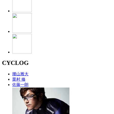
CYCLOG
腰山雅大
栗村 修
佐藤一朗