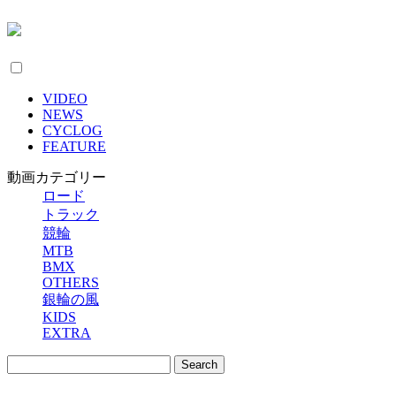
VIDEO
NEWS
CYCLOG
FEATURE
動画カテゴリー
ロード
トラック
競輪
MTB
BMX
OTHERS
銀輪の風
KIDS
EXTRA