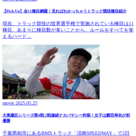
【Pick Up】全11種目網羅！見ればわかっちゃうトラック競技種目紹介
現在、トラック競技の世界選手権で実施されている種目は11
種目。あまりに種目数が多いことから、ルールをすべてを覚
えるハード…
movie
2025.05.25
大東建託シリーズ第4戦 2戦連続ナカバヤシー炸裂！女子は籔田寿衣が初
優勝
千葉県柏市にあるBMXトラック「沼南SPEEDWAY」で2日