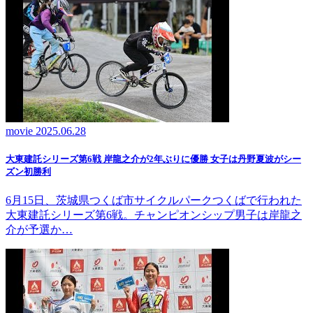
movie
2025.06.28
大東建託シリーズ第6戦 岸龍之介が2年ぶりに優勝 女子は丹野夏波がシー
ズン初勝利
6月15日、茨城県つくば市サイクルパークつくばで行われた
大東建託シリーズ第6戦。チャンピオンシップ男子は岸龍之
介が予選か…