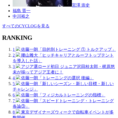
宮澤 崇史
福島 晋一
中川裕之
すべてのCYCLOGを見る
RANKING
1
佐藤一朗「目的別トレーニング ① トルクアップ」
2
腰山雅大「ヒッチキャリアとルーフトップテント
を導入した話」
3
アジア選ロード初日 ジュニア沢田桂太郎・梶原悠
未が揃ってアジア王者に！
4
佐藤一朗「トレーニングの選択 後編」
5
佐藤一朗「新しいシーズン・新しい目標・新しい
チャレンジ」
6
佐藤一朗「フィジカルトレーニングの指標」
7
佐藤一朗「スピードトレーニング・トレーニング
各論③」
8
東京デザイナーズウィークで自転車イベントが多
数開催