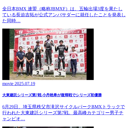
全日本BMX 連盟（略称JBMXF）は、五輪出場3度を果たし
ている長迫吉拓が公式アンバサダーに就任したことを発表し
た同時…
movie
2025.07.19
大東建託シリーズ第7戦 ⼩丹晄希が復帰戦でシリーズ初優勝
6月29日、埼玉県秩父市滝沢サイクルパークBMXトラックで
行われた大東建託シリーズ第7戦。最高峰カテゴリー男子チ
ャンピオ…