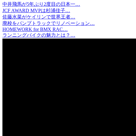
中井飛馬が5年ぶり2度目の日本一…
JCF AWARD MVPは杉浦佳子…
佐藤水菜がケイリンで世界王者…
廃校をパンプトラックでリノベーション…
HOMEWORK for BMX RAC…
ランニングバイクの魅力とは？…