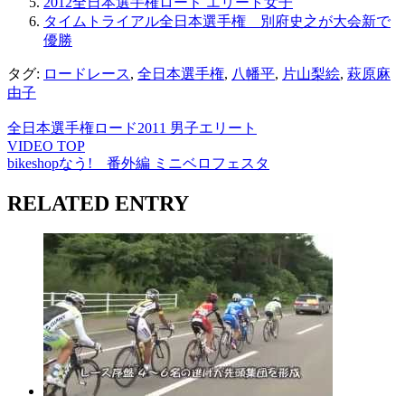
2012全日本選手権ロード エリート女子
タイムトライアル全日本選手権 別府史之が大会新で
優勝
タグ:
ロードレース
,
全日本選手権
,
八幡平
,
片山梨絵
,
萩原麻
由子
全日本選手権ロード2011 男子エリート
VIDEO TOP
bikeshopなう! 番外編 ミニベロフェスタ
RELATED ENTRY