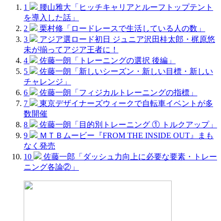
1
腰山雅大「ヒッチキャリアとルーフトップテント
を導入した話」
2
栗村修「ロードレースで生活している人の数」
3
アジア選ロード初日 ジュニア沢田桂太郎・梶原悠
未が揃ってアジア王者に！
4
佐藤一朗「トレーニングの選択 後編」
5
佐藤一朗「新しいシーズン・新しい目標・新しい
チャレンジ」
6
佐藤一朗「フィジカルトレーニングの指標」
7
東京デザイナーズウィークで自転車イベントが多
数開催
8
佐藤一朗「目的別トレーニング ① トルクアップ」
9
ＭＴＢムービー『FROM THE INSIDE OUT』まも
なく発売
10
佐藤一郎「ダッシュ力向上に必要な要素・トレー
ニング各論②」