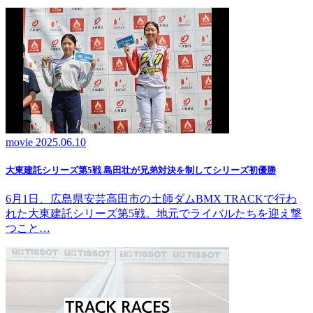
movie
2025.06.10
大東建託シリーズ第5戦 島田壮が兄弟対決を制してシリーズ初優勝
6月1日、広島県安芸高田市の土師ダムBMX TRACKで行わ
れた大東建託シリーズ第5戦。地元でライバルたちを迎え撃
つこと…