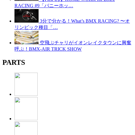
RACING #9「バニーホッ…
3分で分かる！What’s BMX RACING? 〜オ
リンピック種目「…
空飛ぶチャリがイオンレイクタウンに興奮
呼ぶ！BMX-AIR TRICK SHOW
PARTS