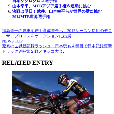
日本シクロクロス選手権
山本幸平、MTBアジア選手権６連覇に挑む！
決戦は明日！武井、山本幸平らが世界の壁に挑む
2014MTB世界選手権
福島晋一の愛車を若手育成資金へ！2013シーズン使用のデロ
ーザ、プロトスをオークションに出展
NEWS TOP
驚異の世界新記録ラッシュ！日本勢も４種目で日本記録更新
トラックW杯第２戦メキシコ大会
;
RELATED ENTRY