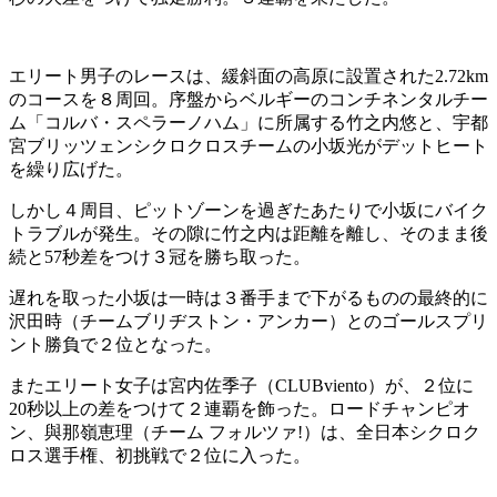
エリート男子のレースは、緩斜面の高原に設置された2.72km
のコースを８周回。序盤からベルギーのコンチネンタルチー
ム「コルバ・スペラーノハム」に所属する竹之内悠と、宇都
宮ブリッツェンシクロクロスチームの小坂光がデットヒート
を繰り広げた。
しかし４周目、ピットゾーンを過ぎたあたりで小坂にバイク
トラブルが発生。その隙に竹之内は距離を離し、そのまま後
続と57秒差をつけ３冠を勝ち取った。
遅れを取った小坂は一時は３番手まで下がるものの最終的に
沢田時（チームブリヂストン・アンカー）とのゴールスプリ
ント勝負で２位となった。
またエリート女子は宮内佐季子（CLUBviento）が、２位に
20秒以上の差をつけて２連覇を飾った。ロードチャンピオ
ン、與那嶺恵理（チーム フォルツァ!）は、全日本シクロク
ロス選手権、初挑戦で２位に入った。