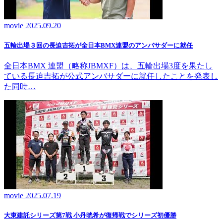
movie
2025.09.20
五輪出場３回の長迫吉拓が全日本BMX連盟のアンバサダーに就任
全日本BMX 連盟（略称JBMXF）は、五輪出場3度を果たし
ている長迫吉拓が公式アンバサダーに就任したことを発表し
た同時…
movie
2025.07.19
大東建託シリーズ第7戦 ⼩丹晄希が復帰戦でシリーズ初優勝