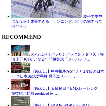
親子で夢中
になれる！成長できる！ランニングバイクの魅力って
何だろう
RECOMMEND
MVPはパリパラリンピック金メダリスト杉
浦佳子 JCF初となる年間授賞式「ジャパンサ…
【Pick Up】中井飛馬が5年ぶり2度目の日本
一 全日本BMX選手権 男子エリート…
【Pick Up】五輪種目「BMXレーシング」
競技紹介動画 produced by …
【Pick Up】HOME WORK for BMX