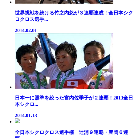
世界挑戦を続ける竹之内悠が３連覇達成！全日本シク
ロクロス選手...
2014.02.01
日本一に照準を絞った宮内佐季子が２連覇！2013全日
本シクロ...
2014.01.13
全日本シクロクロス選手権 辻浦９連覇・豊岡６連