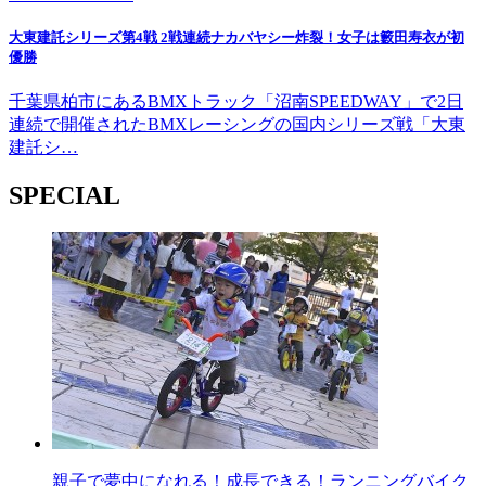
大東建託シリーズ第4戦 2戦連続ナカバヤシー炸裂！女子は籔田寿衣が初
優勝
千葉県柏市にあるBMXトラック「沼南SPEEDWAY」で2日
連続で開催されたBMXレーシングの国内シリーズ戦「大東
建託シ…
SPECIAL
親子で夢中になれる！成長できる！ランニングバイク