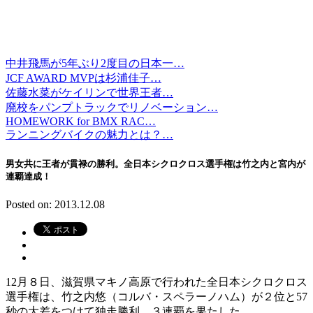
中井飛馬が5年ぶり2度目の日本一…
JCF AWARD MVPは杉浦佳子…
佐藤水菜がケイリンで世界王者…
廃校をパンプトラックでリノベーション…
HOMEWORK for BMX RAC…
ランニングバイクの魅力とは？…
男女共に王者が貫禄の勝利。全日本シクロクロス選手権は竹之内と宮内が
連覇達成！
Posted on: 2013.12.08
12月８日、滋賀県マキノ高原で行われた全日本シクロクロス
選手権は、竹之内悠（コルバ・スペラーノハム）が２位と57
秒の大差をつけて独走勝利。３連覇を果たした。