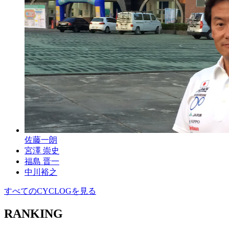
佐藤一朗
宮澤 崇史
福島 晋一
中川裕之
すべてのCYCLOGを見る
RANKING