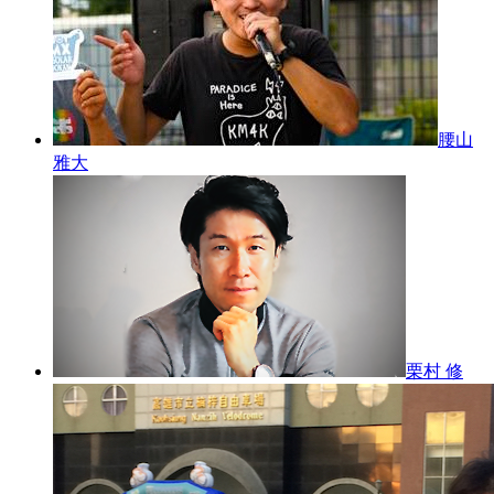
腰山
雅大
栗村 修