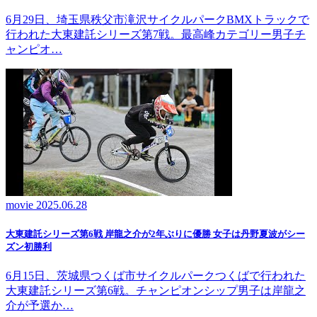
6月29日、埼玉県秩父市滝沢サイクルパークBMXトラックで
行われた大東建託シリーズ第7戦。最高峰カテゴリー男子チ
ャンピオ…
movie
2025.06.28
大東建託シリーズ第6戦 岸龍之介が2年ぶりに優勝 女子は丹野夏波がシー
ズン初勝利
6月15日、茨城県つくば市サイクルパークつくばで行われた
大東建託シリーズ第6戦。チャンピオンシップ男子は岸龍之
介が予選か…