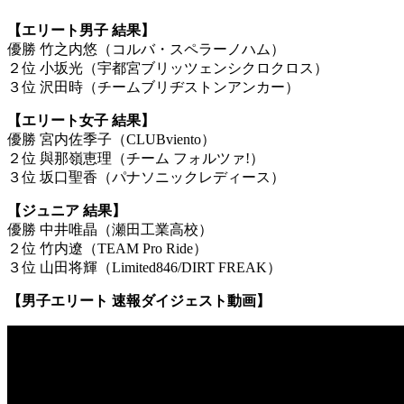
【エリート男子 結果】
優勝 竹之内悠（コルバ・スペラーノハム）
２位 小坂光（宇都宮ブリッツェンシクロクロス）
３位 沢田時（チームブリヂストンアンカー）
【エリート女子 結果】
優勝 宮内佐季子（CLUBviento）
２位 與那嶺恵理（チーム フォルツァ!）
３位 坂口聖香（パナソニックレディース）
【ジュニア 結果】
優勝 中井唯晶（瀬田工業高校）
２位 竹内遼（TEAM Pro Ride）
３位 山田将輝（Limited846/DIRT FREAK）
【男子エリート 速報ダイジェスト動画】