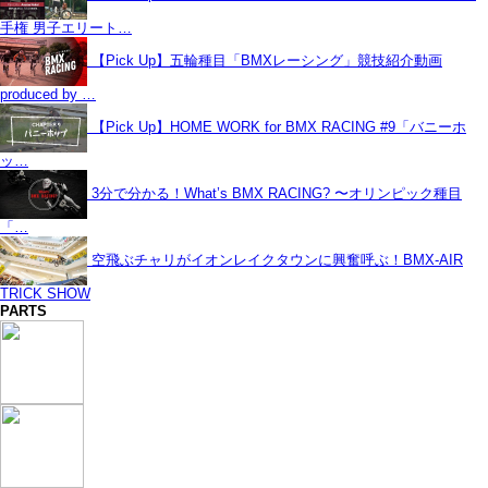
手権 男子エリート…
【Pick Up】五輪種目「BMXレーシング」競技紹介動画
produced by …
【Pick Up】HOME WORK for BMX RACING #9「バニーホ
ッ…
3分で分かる！What’s BMX RACING? 〜オリンピック種目
「…
空飛ぶチャリがイオンレイクタウンに興奮呼ぶ！BMX-AIR
TRICK SHOW
PARTS