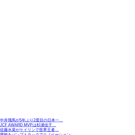
中井飛馬が5年ぶり2度目の日本一…
JCF AWARD MVPは杉浦佳子…
佐藤水菜がケイリンで世界王者…
廃校をパンプトラックでリノベーション…