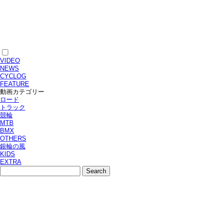
VIDEO
NEWS
CYCLOG
FEATURE
動画カテゴリー
ロード
トラック
競輪
MTB
BMX
OTHERS
銀輪の風
KIDS
EXTRA