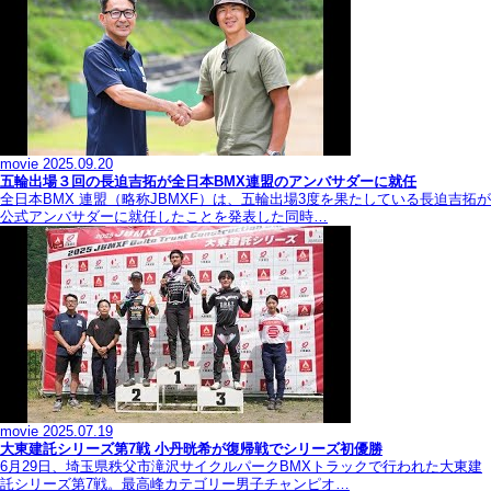
movie
2025.09.20
五輪出場３回の長迫吉拓が全日本BMX連盟のアンバサダーに就任
全日本BMX 連盟（略称JBMXF）は、五輪出場3度を果たしている長迫吉拓が
公式アンバサダーに就任したことを発表した同時…
movie
2025.07.19
大東建託シリーズ第7戦 ⼩丹晄希が復帰戦でシリーズ初優勝
6月29日、埼玉県秩父市滝沢サイクルパークBMXトラックで行われた大東建
託シリーズ第7戦。最高峰カテゴリー男子チャンピオ…