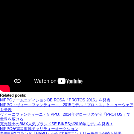
Related posts:
NIPPOチームエディションDE ROSA「PROTOS 2016」を発表
NIPPO・ヴィーニファンティーニ、2015モデル「プロトス」とニューウェア
を発表
ヴィーニファンティーニ・NIPPO、2014年デローザの至宝「PROTOS」で
世界を駆ける
完売続出のBMX人気ブランドSE BIKESが2016年モデルを発表！
NIPPOが震災復興チャリティーオークション
老舗BMXブランド「HARO」から2016年エントリーモデルが続々登場