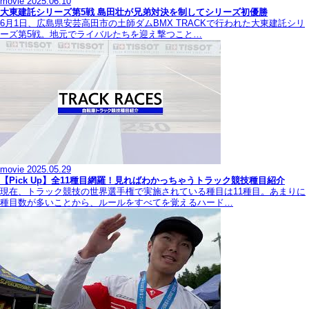
movie
2025.06.10
大東建託シリーズ第5戦 島田壮が兄弟対決を制してシリーズ初優勝
6月1日、広島県安芸高田市の土師ダムBMX TRACKで行われた大東建託シリ
ーズ第5戦。地元でライバルたちを迎え撃つこと…
movie
2025.05.29
【Pick Up】全11種目網羅！見ればわかっちゃうトラック競技種目紹介
現在、トラック競技の世界選手権で実施されている種目は11種目。あまりに
種目数が多いことから、ルールをすべてを覚えるハード…