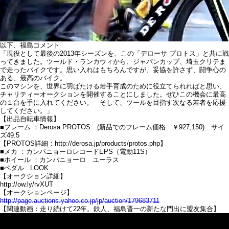
以下、福島コメント
「現役として最後の2013年シーズンを、この「デローサ プロトス」と共に戦
ってきました。ツールド・ランカウィから、ジャパンカップ、埼玉クリテま
で走ったバイクです。思い入れはもちろんですが、妥協を許さず、闘争心の
ある、最高のバイク。
このマシンを、世界に羽ばたける若手育成のために役立てられればと思い、
チャリティーオークションを開催することにしました。ぜひこの機会に最高
の１台を手に入れてください。 そして、ツールを目指す次なる若者を応援
してください。」
【出品自転車情報】
■フレーム ：Derosa PROTOS (新品でのフレーム価格 ￥927,150) サイ
ズ49.5
【PROTOS詳細：http://derosa.jp/products/protos.php】
■メカ ：カンパニョーロレコードEPS（電動11S）
■ホイール ：カンパニョーロ ユーラス
■ペダル : LOOK
【オークション詳細】
http://ow.ly/rvXUT
【オークションページ】
http://page.auctions.yahoo.co.jp/jp/auction/179683711
【関連動画：走り続けて22年。鉄人、福島晋一の新たな門出に盟友集合】