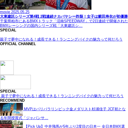
movie
2025.05.25
大東建託シリーズ第4戦 2戦連続ナカバヤシー炸裂！女子は籔田寿衣が初優勝
千葉県柏市にあるBMXトラック「沼南SPEEDWAY」で2日連続で開催された
BMXレーシングの国内シリーズ戦「大東建託シ…
SPECIAL
親子で夢中になれる！成長できる！ランニングバイクの魅力って何だろう
OFFICIAL CHANNEL
SPECIAL
親子で夢中になれる！成長できる！ランニングバイクの魅力って何だろう
RECOMMEND
MVPはパリパラリンピック金メダリスト杉浦佳子 JCF初とな
る年間授賞式「ジャパンサ…
【Pick Up】中井飛馬が5年ぶり2度目の日本一 全日本BMX選