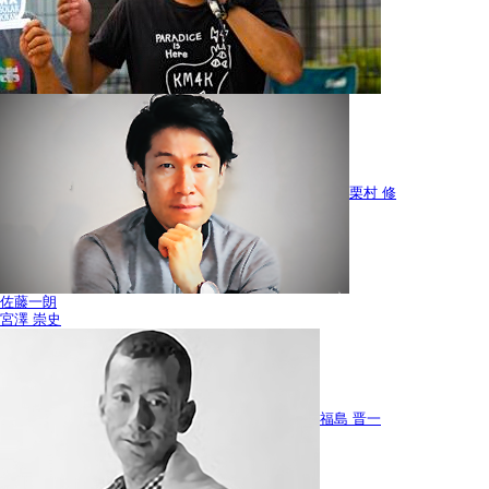
栗村 修
佐藤一朗
宮澤 崇史
福島 晋一