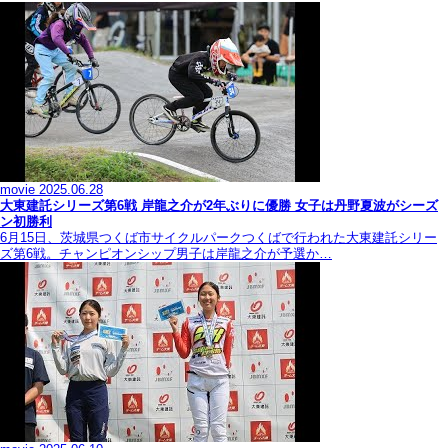
movie
2025.06.28
大東建託シリーズ第6戦 岸龍之介が2年ぶりに優勝 女子は丹野夏波がシーズ
ン初勝利
6月15日、茨城県つくば市サイクルパークつくばで行われた大東建託シリー
ズ第6戦。チャンピオンシップ男子は岸龍之介が予選か…