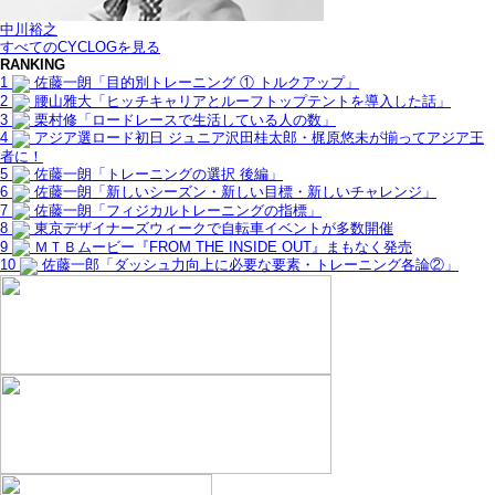
中川裕之
すべてのCYCLOGを見る
RANKING
1
佐藤一朗「目的別トレーニング ① トルクアップ」
2
腰山雅大「ヒッチキャリアとルーフトップテントを導入した話」
3
栗村修「ロードレースで生活している人の数」
4
アジア選ロード初日 ジュニア沢田桂太郎・梶原悠未が揃ってアジア王
者に！
5
佐藤一朗「トレーニングの選択 後編」
6
佐藤一朗「新しいシーズン・新しい目標・新しいチャレンジ」
7
佐藤一朗「フィジカルトレーニングの指標」
8
東京デザイナーズウィークで自転車イベントが多数開催
9
ＭＴＢムービー『FROM THE INSIDE OUT』まもなく発売
10
佐藤一郎「ダッシュ力向上に必要な要素・トレーニング各論②」