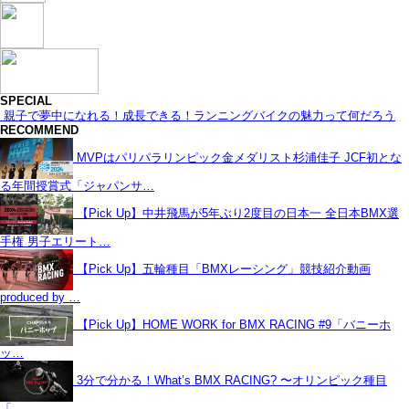
SPECIAL
親子で夢中になれる！成長できる！ランニングバイクの魅力って何だろう
RECOMMEND
MVPはパリパラリンピック金メダリスト杉浦佳子 JCF初とな
る年間授賞式「ジャパンサ…
【Pick Up】中井飛馬が5年ぶり2度目の日本一 全日本BMX選
手権 男子エリート…
【Pick Up】五輪種目「BMXレーシング」競技紹介動画
produced by …
【Pick Up】HOME WORK for BMX RACING #9「バニーホ
ッ…
3分で分かる！What’s BMX RACING? 〜オリンピック種目
「…