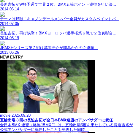
長迫吉拓がW杯予選で世界２位。BMX五輪ポイント獲得を狙い決...
2014.06.14
テーマは野獣！キャノンデールメンバー全員がカスタムペイントバ...
2014.07.05
長迫吉拓、再び快挙！BMXヨーロッパ選手権第６戦で２位表彰台...
2014.05.19
JBMXFシリーズ第２戦は草間亮介が開幕からの２連勝...
2013.05.26
NEW ENTRY
movie
2025.09.20
五輪出場３回の長迫吉拓が全日本BMX連盟のアンバサダーに就任
全日本BMX 連盟（略称JBMXF）は、五輪出場3度を果たしている長迫吉拓が
公式アンバサダーに就任したことを発表した同時…