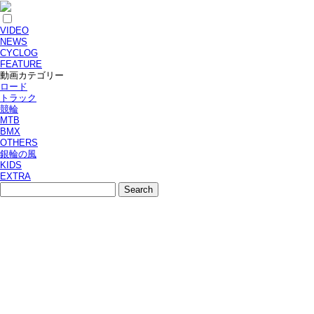
VIDEO
NEWS
CYCLOG
FEATURE
動画カテゴリー
ロード
トラック
競輪
MTB
BMX
OTHERS
銀輪の風
KIDS
EXTRA