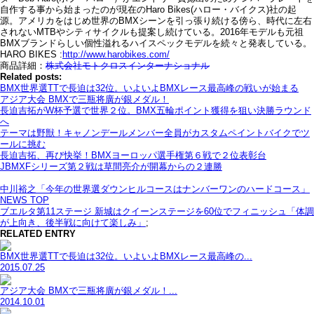
自作する事から始まったのが現在のHaro Bikes(ハロー・バイクス)社の起
源。アメリカをはじめ世界のBMXシーンを引っ張り続ける傍ら、時代に左右
されないMTBやシティサイクルも提案し続けている。2016年モデルも元祖
BMXブランドらしい個性溢れるハイスペックモデルを続々と発表している。
HARO BIKES :
http://www.harobikes.com/
商品詳細：
株式会社モトクロスインターナショナル
Related posts:
BMX世界選TTで長迫は32位。いよいよBMXレース最高峰の戦いが始まる
アジア大会 BMXで三瓶将廣が銀メダル！
長迫吉拓がW杯予選で世界２位。BMX五輪ポイント獲得を狙い決勝ラウンド
へ
テーマは野獣！キャノンデールメンバー全員がカスタムペイントバイクでツ
ールに挑む
長迫吉拓、再び快挙！BMXヨーロッパ選手権第６戦で２位表彰台
JBMXFシリーズ第２戦は草間亮介が開幕からの２連勝
中川裕之「今年の世界選ダウンヒルコースはナンバーワンのハードコース」
NEWS TOP
ブエルタ第11ステージ 新城はクイーンステージを60位でフィニッシュ「体調
が上向き、後半戦に向けて楽しみ」
;
RELATED ENTRY
BMX世界選TTで長迫は32位。いよいよBMXレース最高峰の...
2015.07.25
アジア大会 BMXで三瓶将廣が銀メダル！...
2014.10.01