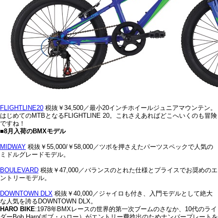
FLIGHTLINE20
税抜￥34,500／最小20インチホイールジュニアマウンテン。
はじめてのMTBとなるFLIGHTLINE 20。これさえあればどこへいくのも冒険
ですね！
■8月入荷のBMXモデル
MIDWAY
税抜￥55,000/￥58,000／ツボを押さえたパーツスペックで人気の
ミドルグレードモデル。
BOULEVARD
税抜￥47,000／バランスのとれた仕様とプライスでお奨めのエ
ントリーモデル。
DOWNTOWN DLX
税抜￥40,000／ジャイロも付き、入門モデルとして絶大
な人気を誇るDOWNTOWN DLX。
HARO BIKE
:1978年BMXレースの世界的第一次ブームのさなか、10代のライ
ダーBob Haro(ボブ・ハロー）がエントリー費捻出のためナンバープレートを