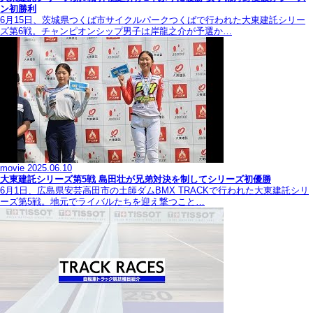
ン初勝利
6月15日、茨城県つくば市サイクルパークつくばで行われた大東建託シリー
ズ第6戦。チャンピオンシップ男子は岸龍之介が予選か…
movie
2025.06.10
大東建託シリーズ第5戦 島田壮が兄弟対決を制してシリーズ初優勝
6月1日、広島県安芸高田市の土師ダムBMX TRACKで行われた大東建託シリ
ーズ第5戦。地元でライバルたちを迎え撃つこと…