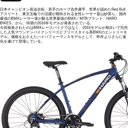
日本チャンピオン長迫吉拓、若手のホープ吉井康平、世界が認めたRed Bull
アスリート、東京五輪での活躍が期待される女性レーサー畠山紗英ら、国内
最強のBMXレーサー達が駆る世界最強のBMX／MTBブランド「HARO
BIKES」から、待望の2016年モデルが発表されている。
今回発表されたのはBMXレースバイクではなく、2015モデルが相次いで完売
した人気マウンテンバイクシリーズとフリースタイル系BMXのエントリーモ
デル。価格をおさえたハイパフォーマンスモデルとして、昨年よりさらに進
化を遂げて登場している。