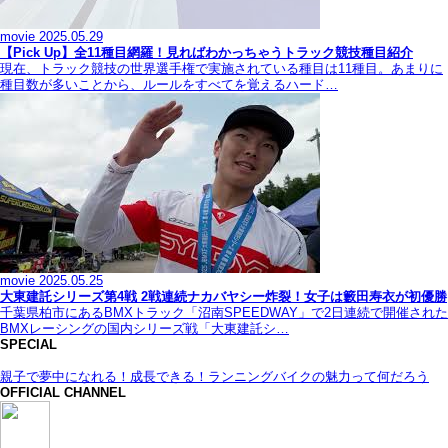
movie
2025.05.29
【Pick Up】全11種目網羅！見ればわかっちゃうトラック競技種目紹介
現在、トラック競技の世界選手権で実施されている種目は11種目。あまりに
種目数が多いことから、ルールをすべてを覚えるハード…
movie
2025.05.25
大東建託シリーズ第4戦 2戦連続ナカバヤシー炸裂！女子は籔田寿衣が初優勝
千葉県柏市にあるBMXトラック「沼南SPEEDWAY」で2日連続で開催された
BMXレーシングの国内シリーズ戦「大東建託シ…
SPECIAL
親子で夢中になれる！成長できる！ランニングバイクの魅力って何だろう
OFFICIAL CHANNEL