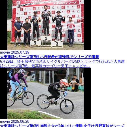
movie
2025.07.19
大東建託シリーズ第7戦 ⼩丹晄希が復帰戦でシリーズ初優勝
6月29日、埼玉県秩父市滝沢サイクルパークBMXトラックで行われた大東建
託シリーズ第7戦。最高峰カテゴリー男子チャンピオ…
movie
2025.06.28
大東建託シリーズ第6戦 岸龍之介が2年ぶりに優勝 女子は丹野夏波がシーズ