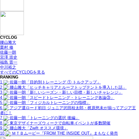
CYCLOG
腰山雅大
栗村 修
佐藤一朗
宮澤 崇史
福島 晋一
中川裕之
すべてのCYCLOGを見る
RANKING
1
佐藤一朗「目的別トレーニング ① トルクアップ」
2
腰山雅大「ヒッチキャリアとルーフトップテントを導入した話」
3
佐藤一朗「新しいシーズン・新しい目標・新しいチャレンジ」
4
佐藤一朗「スピードトレーニング・トレーニング各論③」
5
佐藤一朗「フィジカルトレーニングの指標」
6
アジア選ロード初日 ジュニア沢田桂太郎・梶原悠未が揃ってアジア王
者に！
7
佐藤一朗「トレーニングの選択 後編」
8
東京デザイナーズウィークで自転車イベントが多数開催
9
腰山雅大「Zwift オススメ環境」
10
ＭＴＢムービー『FROM THE INSIDE OUT』まもなく発売