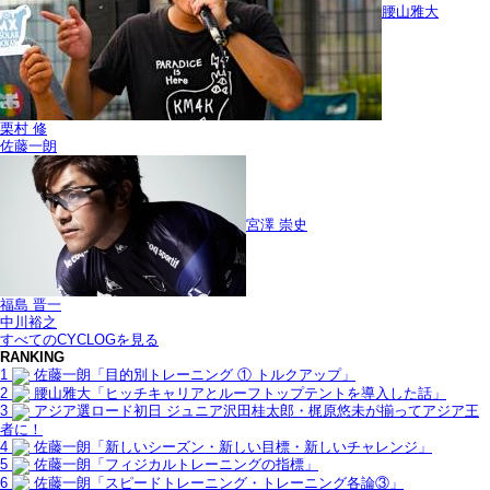
腰山雅大
栗村 修
佐藤一朗
宮澤 崇史
福島 晋一
中川裕之
すべてのCYCLOGを見る
RANKING
1
佐藤一朗「目的別トレーニング ① トルクアップ」
2
腰山雅大「ヒッチキャリアとルーフトップテントを導入した話」
3
アジア選ロード初日 ジュニア沢田桂太郎・梶原悠未が揃ってアジア王
者に！
4
佐藤一朗「新しいシーズン・新しい目標・新しいチャレンジ」
5
佐藤一朗「フィジカルトレーニングの指標」
6
佐藤一朗「スピードトレーニング・トレーニング各論③」