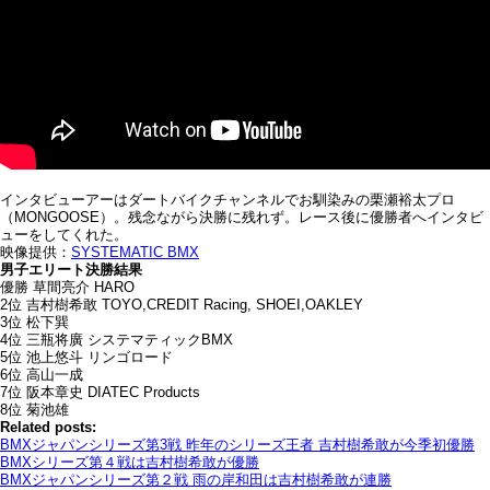
インタビューアーはダートバイクチャンネルでお馴染みの栗瀬裕太プロ
（MONGOOSE）。残念ながら決勝に残れず。レース後に優勝者へインタビ
ューをしてくれた。
映像提供：
SYSTEMATIC BMX
男子エリート決勝結果
優勝 草間亮介 HARO
2位 吉村樹希敢 TOYO,CREDIT Racing, SHOEI,OAKLEY
3位 松下巽
4位 三瓶将廣 システマティックBMX
5位 池上悠斗 リンゴロード
6位 高山一成
7位 阪本章史 DIATEC Products
8位 菊池雄
Related posts:
BMXジャパンシリーズ第3戦 昨年のシリーズ王者 吉村樹希敢が今季初優勝
BMXシリーズ第４戦は吉村樹希敢が優勝
BMXジャパンシリーズ第２戦 雨の岸和田は吉村樹希敢が連勝