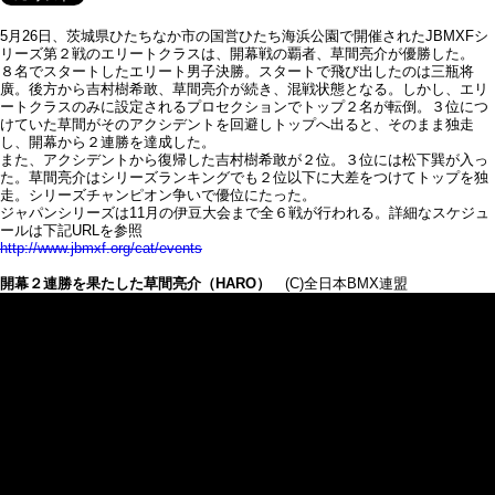
5月26日、茨城県ひたちなか市の国営ひたち海浜公園で開催されたJBMXFシ
リーズ第２戦のエリートクラスは、開幕戦の覇者、草間亮介が優勝した。
８名でスタートしたエリート男子決勝。スタートで飛び出したのは三瓶将
廣。後方から吉村樹希敢、草間亮介が続き、混戦状態となる。しかし、エリ
ートクラスのみに設定されるプロセクションでトップ２名が転倒。３位につ
けていた草間がそのアクシデントを回避しトップへ出ると、そのまま独走
し、開幕から２連勝を達成した。
また、アクシデントから復帰した吉村樹希敢が２位。３位には松下巽が入っ
た。草間亮介はシリーズランキングでも２位以下に大差をつけてトップを独
走。シリーズチャンピオン争いで優位にたった。
ジャパンシリーズは11月の伊豆大会まで全６戦が行われる。詳細なスケジュ
ールは下記URLを参照
http://www.jbmxf.org/cat/events
開幕２連勝を果たした草間亮介（HARO）
(C)全日本BMX連盟