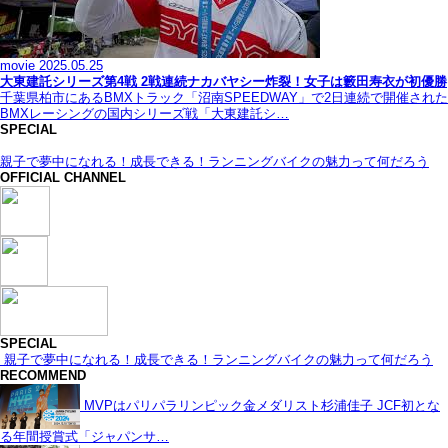
movie
2025.05.25
大東建託シリーズ第4戦 2戦連続ナカバヤシー炸裂！女子は籔田寿衣が初優勝
千葉県柏市にあるBMXトラック「沼南SPEEDWAY」で2日連続で開催された
BMXレーシングの国内シリーズ戦「大東建託シ…
SPECIAL
親子で夢中になれる！成長できる！ランニングバイクの魅力って何だろう
OFFICIAL CHANNEL
SPECIAL
親子で夢中になれる！成長できる！ランニングバイクの魅力って何だろう
RECOMMEND
MVPはパリパラリンピック金メダリスト杉浦佳子 JCF初とな
る年間授賞式「ジャパンサ…