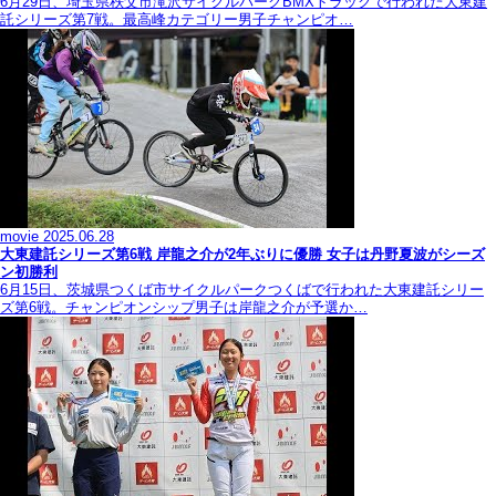
6月29日、埼玉県秩父市滝沢サイクルパークBMXトラックで行われた大東建
託シリーズ第7戦。最高峰カテゴリー男子チャンピオ…
movie
2025.06.28
大東建託シリーズ第6戦 岸龍之介が2年ぶりに優勝 女子は丹野夏波がシーズ
ン初勝利
6月15日、茨城県つくば市サイクルパークつくばで行われた大東建託シリー
ズ第6戦。チャンピオンシップ男子は岸龍之介が予選か…