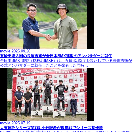
movie
2025.09.20
五輪出場３回の長迫吉拓が全日本BMX連盟のアンバサダーに就任
全日本BMX 連盟（略称JBMXF）は、五輪出場3度を果たしている長迫吉拓が
公式アンバサダーに就任したことを発表した同時…
movie
2025.07.19
大東建託シリーズ第7戦 ⼩丹晄希が復帰戦でシリーズ初優勝