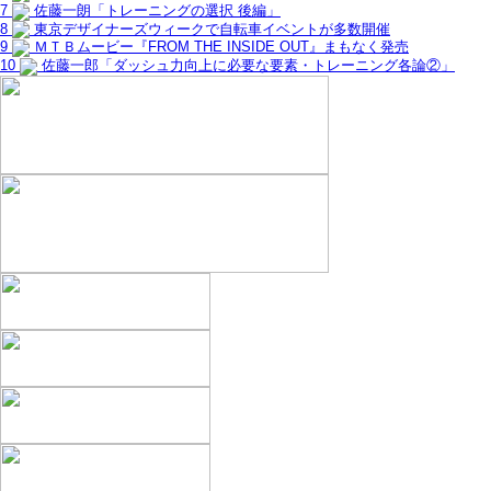
7
佐藤一朗「トレーニングの選択 後編」
8
東京デザイナーズウィークで自転車イベントが多数開催
9
ＭＴＢムービー『FROM THE INSIDE OUT』まもなく発売
10
佐藤一郎「ダッシュ力向上に必要な要素・トレーニング各論②」