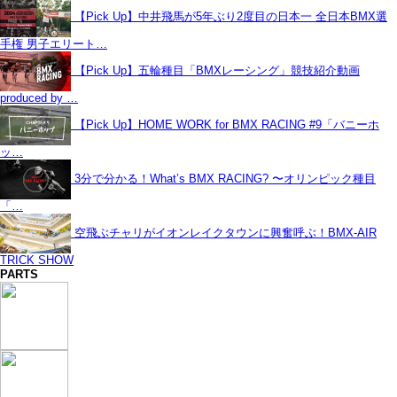
【Pick Up】中井飛馬が5年ぶり2度目の日本一 全日本BMX選
手権 男子エリート…
【Pick Up】五輪種目「BMXレーシング」競技紹介動画
produced by …
【Pick Up】HOME WORK for BMX RACING #9「バニーホ
ッ…
3分で分かる！What’s BMX RACING? 〜オリンピック種目
「…
空飛ぶチャリがイオンレイクタウンに興奮呼ぶ！BMX-AIR
TRICK SHOW
PARTS