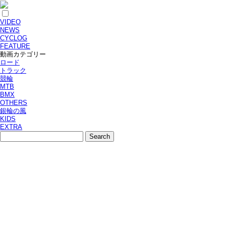
VIDEO
NEWS
CYCLOG
FEATURE
動画カテゴリー
ロード
トラック
競輪
MTB
BMX
OTHERS
銀輪の風
KIDS
EXTRA