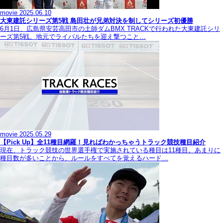
movie
2025.06.10
大東建託シリーズ第5戦 島田壮が兄弟対決を制してシリーズ初優勝
6月1日、広島県安芸高田市の土師ダムBMX TRACKで行われた大東建託シリ
ーズ第5戦。地元でライバルたちを迎え撃つこと…
movie
2025.05.29
【Pick Up】全11種目網羅！見ればわかっちゃうトラック競技種目紹介
現在、トラック競技の世界選手権で実施されている種目は11種目。あまりに
種目数が多いことから、ルールをすべてを覚えるハード…