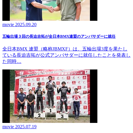
movie
2025.09.20
五輪出場３回の長迫吉拓が全日本BMX連盟のアンバサダーに就任
全日本BMX 連盟（略称JBMXF）は、五輪出場3度を果たし
ている長迫吉拓が公式アンバサダーに就任したことを発表し
た同時…
movie
2025.07.19