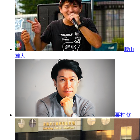
腰山
雅大
栗村 修