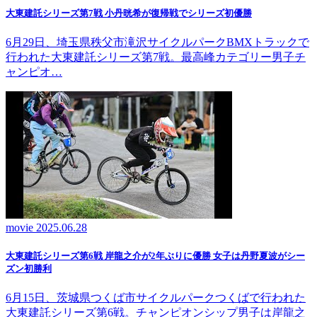
大東建託シリーズ第7戦 ⼩丹晄希が復帰戦でシリーズ初優勝
6月29日、埼玉県秩父市滝沢サイクルパークBMXトラックで
行われた大東建託シリーズ第7戦。最高峰カテゴリー男子チ
ャンピオ…
movie
2025.06.28
大東建託シリーズ第6戦 岸龍之介が2年ぶりに優勝 女子は丹野夏波がシー
ズン初勝利
6月15日、茨城県つくば市サイクルパークつくばで行われた
大東建託シリーズ第6戦。チャンピオンシップ男子は岸龍之