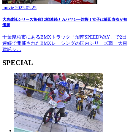
movie
2025.05.25
大東建託シリーズ第4戦 2戦連続ナカバヤシー炸裂！女子は籔田寿衣が初
優勝
千葉県柏市にあるBMXトラック「沼南SPEEDWAY」で2日
連続で開催されたBMXレーシングの国内シリーズ戦「大東
建託シ…
SPECIAL