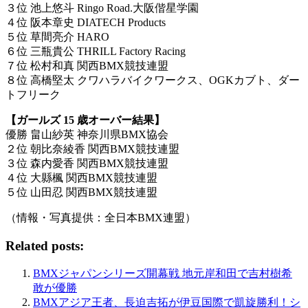
３位 池上悠斗 Ringo Road.大阪偕星学園
４位 阪本章史 DIATECH Products
５位 草間亮介 HARO
６位 三瓶貴公 THRILL Factory Racing
７位 松村和真 関西BMX競技連盟
８位 高橋堅太 クワハラバイクワークス、OGKカブト、ダー
トフリーク
【ガールズ 15 歳オーバー結果】
優勝 畠山紗英 神奈川県BMX協会
２位 朝比奈綾香 関西BMX競技連盟
３位 森内愛香 関西BMX競技連盟
４位 大縣楓 関西BMX競技連盟
５位 山田忍 関西BMX競技連盟
（情報・写真提供：全日本BMX連盟）
Related posts:
BMXジャパンシリーズ開幕戦 地元岸和田で吉村樹希
敢が優勝
BMXアジア王者、長迫吉拓が伊豆国際で凱旋勝利！シ