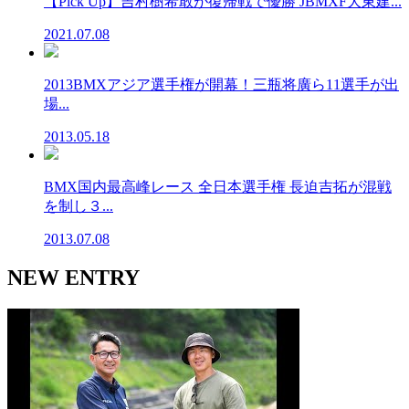
【Pick Up】吉村樹希敢が復帰戦で優勝 JBMXF大東建...
2021.07.08
2013BMXアジア選手権が開幕！三瓶将廣ら11選手が出
場...
2013.05.18
BMX国内最高峰レース 全日本選手権 長迫吉拓が混戦
を制し３...
2013.07.08
NEW ENTRY