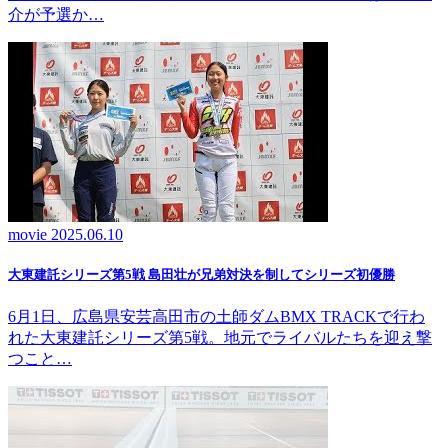
介が予選か…
movie
2025.06.10
大東建託シリーズ第5戦 島田壮が兄弟対決を制してシリーズ初優勝
6月1日、広島県安芸高田市の土師ダムBMX TRACKで行わ
れた大東建託シリーズ第5戦。地元でライバルたちを迎え撃
つこと…