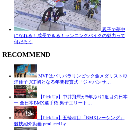
親子で夢中
になれる！成長できる！ランニングバイクの魅力って
何だろう
RECOMMEND
MVPはパリパラリンピック金メダリスト杉
浦佳子 JCF初となる年間授賞式「ジャパンサ…
【Pick Up】中井飛馬が5年ぶり2度目の日本
一 全日本BMX選手権 男子エリート…
【Pick Up】五輪種目「BMXレーシング」
競技紹介動画 produced by …