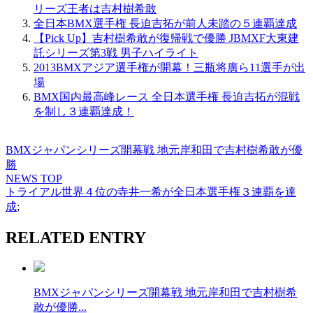
リーズ王者は吉村樹希敢
全日本BMX選手権 長迫吉拓が前人未踏の５連覇達成
【Pick Up】吉村樹希敢が復帰戦で優勝 JBMXF大東建
託シリーズ第3戦 男子ハイライト
2013BMXアジア選手権が開幕！三瓶将廣ら11選手が出
場
BMX国内最高峰レース 全日本選手権 長迫吉拓が混戦
を制し３連覇達成！
BMXジャパンシリーズ開幕戦 地元岸和田で吉村樹希敢が優
勝
NEWS TOP
トライアル世界４位の寺井一希が全日本選手権３連覇を達
成
;
RELATED ENTRY
BMXジャパンシリーズ開幕戦 地元岸和田で吉村樹希
敢が優勝...