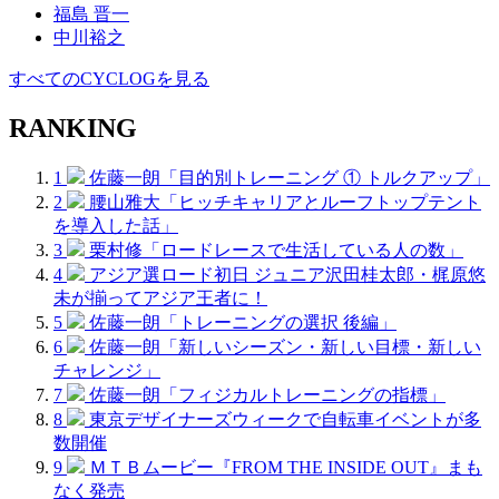
福島 晋一
中川裕之
すべてのCYCLOGを見る
RANKING
1
佐藤一朗「目的別トレーニング ① トルクアップ」
2
腰山雅大「ヒッチキャリアとルーフトップテント
を導入した話」
3
栗村修「ロードレースで生活している人の数」
4
アジア選ロード初日 ジュニア沢田桂太郎・梶原悠
未が揃ってアジア王者に！
5
佐藤一朗「トレーニングの選択 後編」
6
佐藤一朗「新しいシーズン・新しい目標・新しい
チャレンジ」
7
佐藤一朗「フィジカルトレーニングの指標」
8
東京デザイナーズウィークで自転車イベントが多
数開催
9
ＭＴＢムービー『FROM THE INSIDE OUT』まも
なく発売