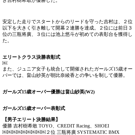
き吉村樹希敢が優勝した。
安定した走りでスタートからのリードを守った吉村は、２位
以下を大きく引き離して開幕２連勝を達成。２位には前日３
位の三瓶将廣、３位には池上悠斗が初めての表彰台を獲得し
た。
エリートクラス決勝表彰式
￼
また、ジュニア女子も統合して開催されたガールズ15歳オー
バーでは、畠山紗英が朝比奈綾香との争いを制して優勝。
ガールズ15歳オーバー優勝は畠山紗英(W2)
ガールズ15歳オーバー表彰式
【男子エリート決勝結果】
優勝 吉村樹希敢 TOYO、CREDIT Racing、SHOEI
￼￼￼￼￼￼￼￼￼２位 三瓶将廣 SYSTEMATIC BMX