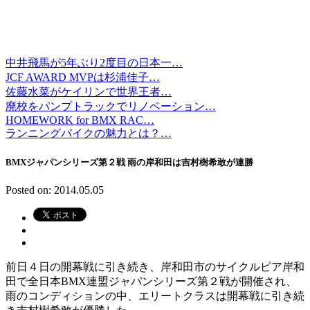
中井飛馬が5年ぶり2度目の日本一…
JCF AWARD MVPは杉浦佳子…
佐藤水菜がケイリンで世界王者…
廃校をパンプトラックでリノベーション…
HOMEWORK for BMX RAC…
ランニングバイクの魅力とは？…
BMXジャパンシリーズ第２戦 雨の岸和田は吉村樹希敢が連勝
Posted on: 2014.05.05
前日４日の開幕戦に引き続き、岸和田市のサイクルピア岸和
田で全日本BMX連盟ジャパンシリーズ第２戦が開催され、
雨のコンディションの中、エリートクラスは開幕戦に引き続