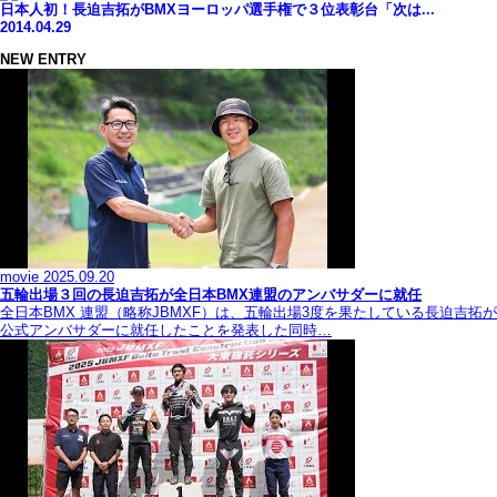
日本人初！長迫吉拓がBMXヨーロッパ選手権で３位表彰台「次は...
2014.04.29
NEW ENTRY
movie
2025.09.20
五輪出場３回の長迫吉拓が全日本BMX連盟のアンバサダーに就任
全日本BMX 連盟（略称JBMXF）は、五輪出場3度を果たしている長迫吉拓が
公式アンバサダーに就任したことを発表した同時…