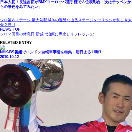
日本人初！長迫吉拓がBMXヨーロッパ選手権で３位表彰台「次はテッペンか
らの景色をみてみたい」
ジロ第８ステージ 最大勾配14％の過酷な山岳ステージをウリッシが制し今大
会２勝目
NEWS TOP
ジロ２回目の休息日 新城は治療に専念しリフレッシュ
;
RELATED ENTRY
NHK-BS番組でロンドン自転車事情を特集 明日よる11時3...
2010.10.12