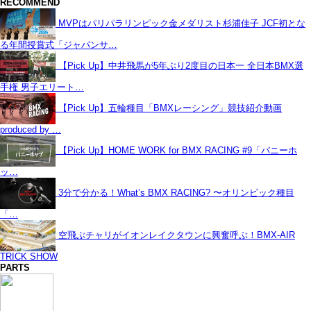
RECOMMEND
MVPはパリパラリンピック金メダリスト杉浦佳子 JCF初とな
る年間授賞式「ジャパンサ…
【Pick Up】中井飛馬が5年ぶり2度目の日本一 全日本BMX選
手権 男子エリート…
【Pick Up】五輪種目「BMXレーシング」競技紹介動画
produced by …
【Pick Up】HOME WORK for BMX RACING #9「バニーホ
ッ…
3分で分かる！What’s BMX RACING? 〜オリンピック種目
「…
空飛ぶチャリがイオンレイクタウンに興奮呼ぶ！BMX-AIR
TRICK SHOW
PARTS