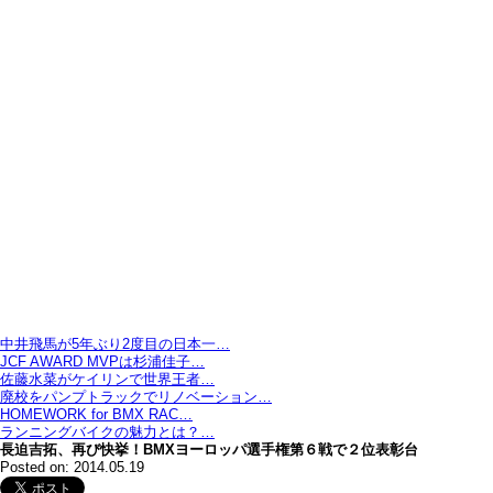
中井飛馬が5年ぶり2度目の日本一…
JCF AWARD MVPは杉浦佳子…
佐藤水菜がケイリンで世界王者…
廃校をパンプトラックでリノベーション…
HOMEWORK for BMX RAC…
ランニングバイクの魅力とは？…
長迫吉拓、再び快挙！BMXヨーロッパ選手権第６戦で２位表彰台
Posted on: 2014.05.19