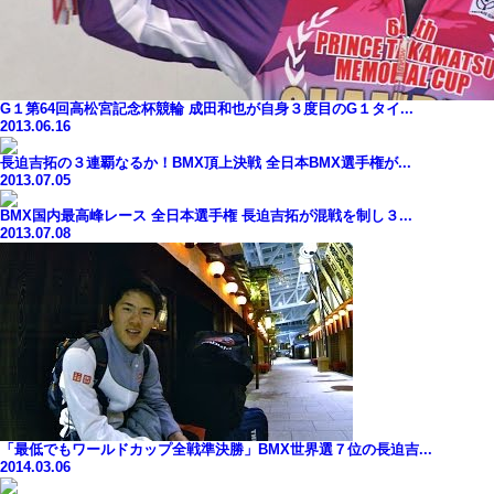
G１第64回高松宮記念杯競輪 成田和也が自身３度目のG１タイ...
2013.06.16
長迫吉拓の３連覇なるか！BMX頂上決戦 全日本BMX選手権が...
2013.07.05
BMX国内最高峰レース 全日本選手権 長迫吉拓が混戦を制し３...
2013.07.08
「最低でもワールドカップ全戦準決勝」BMX世界選７位の長迫吉...
2014.03.06