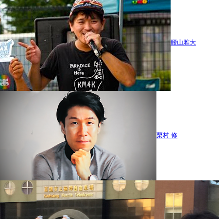
腰山雅大
栗村 修