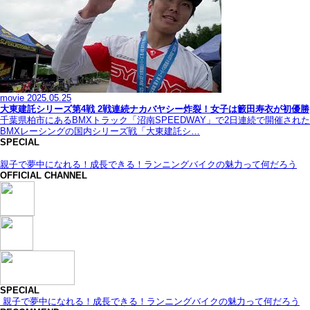
movie
2025.05.25
大東建託シリーズ第4戦 2戦連続ナカバヤシー炸裂！女子は籔田寿衣が初優勝
千葉県柏市にあるBMXトラック「沼南SPEEDWAY」で2日連続で開催された
BMXレーシングの国内シリーズ戦「大東建託シ…
SPECIAL
親子で夢中になれる！成長できる！ランニングバイクの魅力って何だろう
OFFICIAL CHANNEL
SPECIAL
親子で夢中になれる！成長できる！ランニングバイクの魅力って何だろう