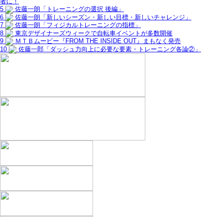
者に！
5
佐藤一朗「トレーニングの選択 後編」
6
佐藤一朗「新しいシーズン・新しい目標・新しいチャレンジ」
7
佐藤一朗「フィジカルトレーニングの指標」
8
東京デザイナーズウィークで自転車イベントが多数開催
9
ＭＴＢムービー『FROM THE INSIDE OUT』まもなく発売
10
佐藤一郎「ダッシュ力向上に必要な要素・トレーニング各論②」