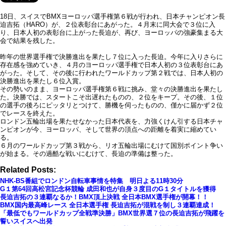
18日、スイスでBMXヨーロッパ選手権第６戦が行われ、日本チャンピオン長
迫吉拓（HARO）が、２位表彰台にあがった。４月末に同大会で３位に入
り、日本人初の表彰台に上がった長迫が、再び、ヨーロッパの強豪集まる大
会で結果を残した。
昨年の世界選手権で決勝進出を果たし７位に入った長迫。今年に入りさらに
存在感を強めていき、４月のヨーロッパ選手権で日本人初の３位表彰台にあ
がった。そして、その後に行われたワールドカップ第２戦では、日本人初の
決勝進出を果たし６位入賞。
その勢いのまま、ヨーロッパ選手権第６戦に挑み、堂々の決勝進出を果たし
た。決勝では、スタートこそ出遅れたものの、２位をキープ。その後、１位
の選手の後ろにピッタリとつけて、勝機を伺ったものの、僅かに届かず２位
でレースを終えた。
ロンドン五輪出場を果たせなかった日本代表を、力強くけん引する日本チャ
ンピオンが今、ヨーロッパ、そして世界の頂点への距離を着実に縮めてい
る。
６月のワールドカップ第３戦から、リオ五輪出場にむけて国別ポイント争い
が始まる。その過酷な戦いにむけて、長迫の準備は整った。
Related Posts:
NHK-BS番組でロンドン自転車事情を特集 明日よる11時30分
G１第64回高松宮記念杯競輪 成田和也が自身３度目のG１タイトルを獲得
長迫吉拓の３連覇なるか！BMX頂上決戦 全日本BMX選手権が開幕！！
BMX国内最高峰レース 全日本選手権 長迫吉拓が混戦を制し３連覇達成！
「最低でもワールドカップ全戦準決勝」BMX世界選７位の長迫吉拓が飛躍を
誓いスイスへ出発