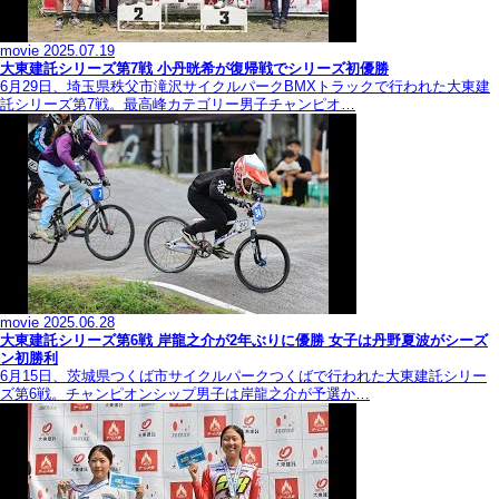
movie
2025.07.19
大東建託シリーズ第7戦 ⼩丹晄希が復帰戦でシリーズ初優勝
6月29日、埼玉県秩父市滝沢サイクルパークBMXトラックで行われた大東建
託シリーズ第7戦。最高峰カテゴリー男子チャンピオ…
movie
2025.06.28
大東建託シリーズ第6戦 岸龍之介が2年ぶりに優勝 女子は丹野夏波がシーズ
ン初勝利
6月15日、茨城県つくば市サイクルパークつくばで行われた大東建託シリー
ズ第6戦。チャンピオンシップ男子は岸龍之介が予選か…