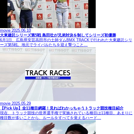
movie
2025.06.10
大東建託シリーズ第5戦 島田壮が兄弟対決を制してシリーズ初優勝
6月1日、広島県安芸高田市の土師ダムBMX TRACKで行われた大東建託シリ
ーズ第5戦。地元でライバルたちを迎え撃つこと…
movie
2025.05.29
【Pick Up】全11種目網羅！見ればわかっちゃうトラック競技種目紹介
現在、トラック競技の世界選手権で実施されている種目は11種目。あまりに
種目数が多いことから、ルールをすべてを覚えるハード…