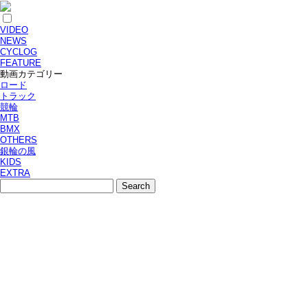
VIDEO
NEWS
CYCLOG
FEATURE
動画カテゴリー
ロード
トラック
競輪
MTB
BMX
OTHERS
銀輪の風
KIDS
EXTRA