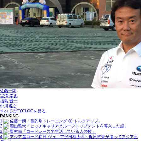
佐藤一朗
宮澤 崇史
福島 晋一
中川裕之
すべてのCYCLOGを見る
RANKING
1
佐藤一朗「目的別トレーニング ① トルクアップ」
2
腰山雅大「ヒッチキャリアとルーフトップテントを導入した話」
3
栗村修「ロードレースで生活している人の数」
4
アジア選ロード初日 ジュニア沢田桂太郎・梶原悠未が揃ってアジア王