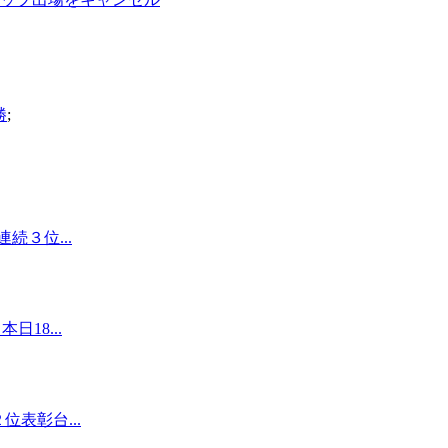
勝
;
続３位...
18...
表彰台...