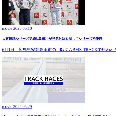
movie
2025.06.10
大東建託シリーズ第5戦 島田壮が兄弟対決を制してシリーズ初優勝
6月1日、広島県安芸高田市の土師ダムBMX TRACKで行
movie
2025.05.29