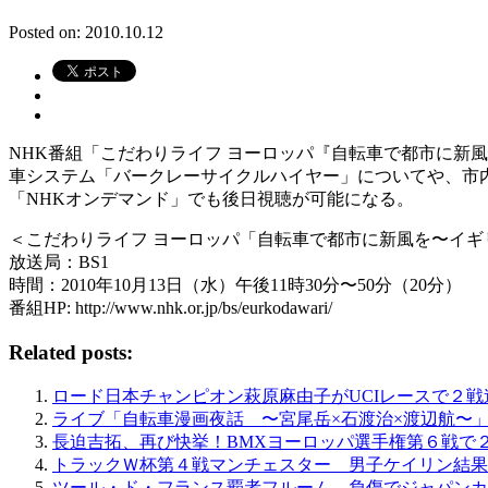
Posted on: 2010.10.12
NHK番組「こだわりライフ ヨーロッパ『自転車で都市に新風を
車システム「バークレーサイクルハイヤー」についてや、市
「NHKオンデマンド」でも後日視聴が可能になる。
＜こだわりライフ ヨーロッパ「自転車で都市に新風を〜イギ
放送局：BS1
時間：2010年10月13日（水）午後11時30分〜50分（20分）
番組HP: http://www.nhk.or.jp/bs/eurkodawari/
Related posts:
ロード日本チャンピオン萩原麻由子がUCIレースで２戦
ライブ「自転車漫画夜話 〜宮尾岳×石渡治×渡辺航〜」本
長迫吉拓、再び快挙！BMXヨーロッパ選手権第６戦で
トラックＷ杯第４戦マンチェスター 男子ケイリン結果
ツール・ド・フランス覇者フルーム、負傷でジャパンカ