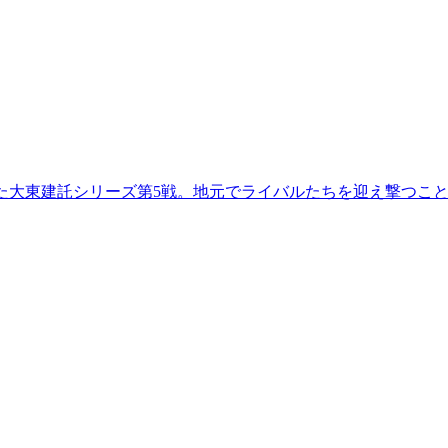
われた大東建託シリーズ第5戦。地元でライバルたちを迎え撃つこ