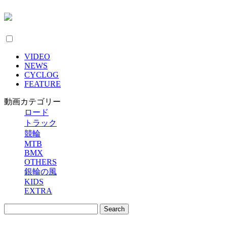
VIDEO
NEWS
CYCLOG
FEATURE
動画カテゴリー
ロード
トラック
競輪
MTB
BMX
OTHERS
銀輪の風
KIDS
EXTRA