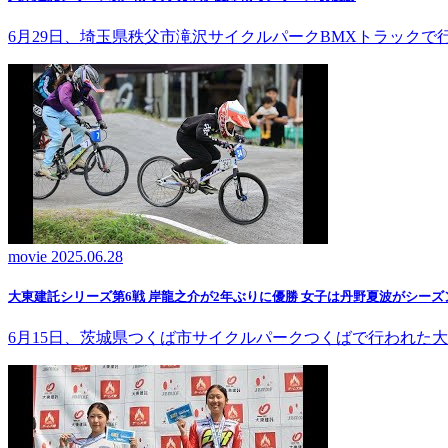
6月29日、埼玉県秩父市滝沢サイクルパークBMXトラック
movie
2025.06.28
大東建託シリーズ第6戦 岸龍之介が2年ぶりに優勝 女子は丹野夏波がシーズ
6月15日、茨城県つくば市サイクルパークつくばで行われた