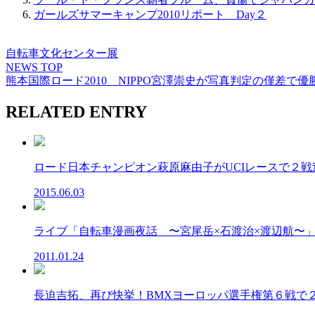
ガールズサマーキャンプ2010リポート Day２
自転車文化センター展
NEWS TOP
熊本国際ロード2010 NIPPO宮澤崇史が写真判定の僅差で優
RELATED ENTRY
ロード日本チャンピオン萩原麻由子がUCIレースで２戦連
2015.06.03
ライブ「自転車漫画夜話 〜宮尾岳×石渡治×渡辺航〜」本日
2011.01.24
長迫吉拓、再び快挙！BMXヨーロッパ選手権第６戦で２位