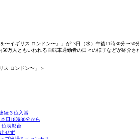
〜イギリス ロンドン〜』」が13日（水）午後11時30分〜5
内50万人ともいわれる自転車通勤者の日々の様子などが紹介さ
リス ロンドン〜」＞
連続３位入賞
日18時30分から
２位表彰台
出せず
ップ出場をキャンセル