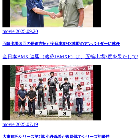
movie
2025.09.20
五輪出場３回の長迫吉拓が全日本BMX連盟のアンバサダーに就任
全日本BMX 連盟（略称JBMXF）は、五輪出場3度を果た
movie
2025.07.19
大東建託シリーズ第7戦 ⼩丹晄希が復帰戦でシリーズ初優勝