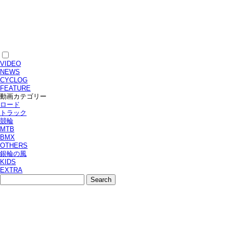
VIDEO
NEWS
CYCLOG
FEATURE
動画カテゴリー
ロード
トラック
競輪
MTB
BMX
OTHERS
銀輪の風
KIDS
EXTRA