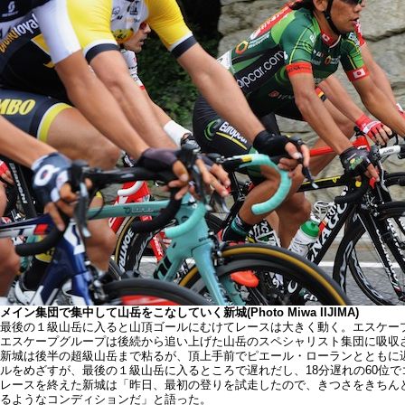
メイン集団で集中して山岳をこなしていく新城(Photo Miwa IIJIMA)
最後の１級山岳に入ると山頂ゴールにむけてレースは大きく動く。エスケー
エスケープグループは後続から追い上げた山岳のスペシャリスト集団に吸収さ
新城は後半の超級山岳まで粘るが、頂上手前でピエール・ローランとともに
ルをめざすが、最後の１級山岳に入るところで遅れだし、18分遅れの60位で
レースを終えた新城は「昨日、最初の登りを試走したので、きつさをきちん
るようなコンディションだ」と語った。