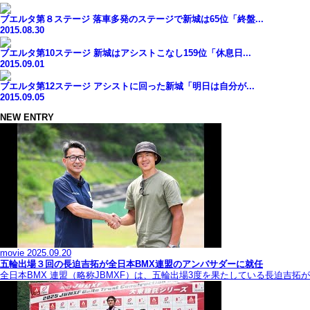
ブエルタ第８ステージ 落車多発のステージで新城は65位「終盤...
2015.08.30
ブエルタ第10ステージ 新城はアシストこなし159位「休息日...
2015.09.01
ブエルタ第12ステージ アシストに回った新城「明日は自分が...
2015.09.05
NEW ENTRY
movie
2025.09.20
五輪出場３回の長迫吉拓が全日本BMX連盟のアンバサダーに就任
全日本BMX 連盟（略称JBMXF）は、五輪出場3度を果たしている長迫吉