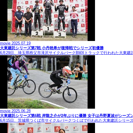
movie
2025.07.19
大東建託シリーズ第7戦 ⼩丹晄希が復帰戦でシリーズ初優勝
6月29日、埼玉県秩父市滝沢サイクルパークBMXトラックで行われた大東建
movie
2025.06.28
大東建託シリーズ第6戦 岸龍之介が2年ぶりに優勝 女子は丹野夏波がシーズ
6月15日、茨城県つくば市サイクルパークつくばで行われた大東建託シリー