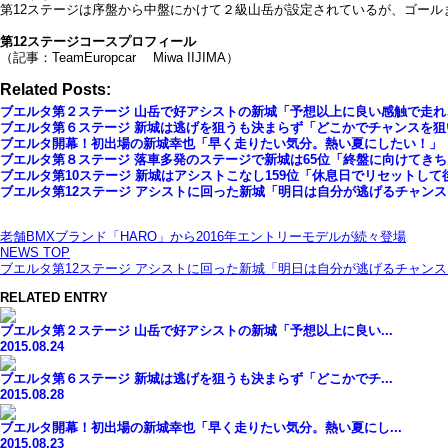
第12ステージは序盤から中盤にかけて２級山岳が設定されているが、ゴール
第12ステージコースプロフィール
（記事：TeamEuropcar Miwa IIJIMA）
Related Posts:
ブエルタ第２ステージ 山岳で好アシストの新城「予想以上に良い感触で走
ブエルタ第６ステージ 新城は逃げを狙うも決まらず「どこかでチャンスを狙
ブエルタ開幕！初出場の新城幸也「早く走りたい気分。熱い夏にしたい！」
ブエルタ第８ステージ 落車多発のステージで新城は65位「終盤に向けてき
ブエルタ第10ステージ 新城はアシストこなし159位「休息日でリセットし
ブエルタ第12ステージ アシストに回った新城「明日は自分が逃げるチャンス
老舗BMXブランド「HARO」から2016年エントリーモデルが続々登場
NEWS TOP
ブエルタ第12ステージ アシストに回った新城「明日は自分が逃げるチャンス
RELATED ENTRY
ブエルタ第２ステージ 山岳で好アシストの新城「予想以上に良い...
2015.08.24
ブエルタ第６ステージ 新城は逃げを狙うも決まらず「どこかでチ...
2015.08.28
ブエルタ開幕！初出場の新城幸也「早く走りたい気分。熱い夏にし...
2015.08.23