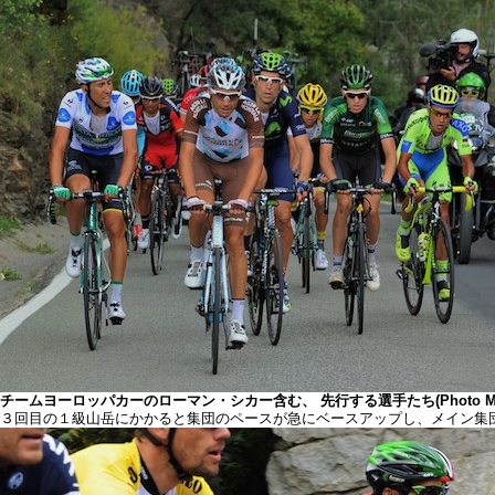
チームヨーロッパカーのローマン・シカー含む、 先行する選手たち(Photo Miwa 
３回目の１級山岳にかかると集団のペースが急にベースアップし、メイン集