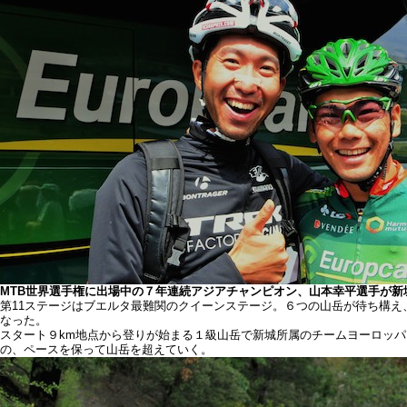
MTB世界選手権に出場中の７年連続アジアチャンピオン、山本幸平選手が新城を激励に訪
第11ステージはブエルタ最難関のクイーンステージ。６つの山岳が待ち構え、
なった。
スタート９km地点から登りが始まる１級山岳で新城所属のチームヨーロッ
の、ペースを保って山岳を超えていく。