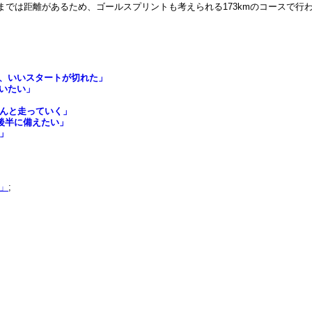
までは距離があるため、ゴールスプリントも考えられる173kmのコースで行
れ、いいスタートが切れた」
いたい」
ちんと走っていく」
て後半に備えたい」
」
」
;