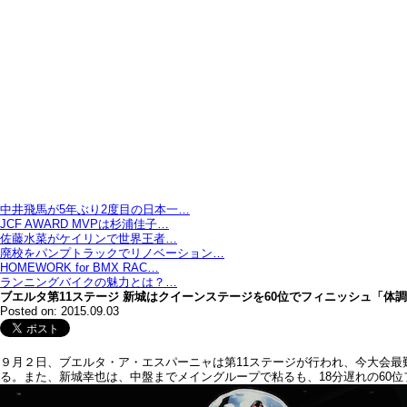
中井飛馬が5年ぶり2度目の日本一…
JCF AWARD MVPは杉浦佳子…
佐藤水菜がケイリンで世界王者…
廃校をパンプトラックでリノベーション…
HOMEWORK for BMX RAC…
ランニングバイクの魅力とは？…
ブエルタ第11ステージ 新城はクイーンステージを60位でフィニッシュ「体
Posted on: 2015.09.03
９月２日、ブエルタ・ア・エスパーニャは第11ステージが行われ、今大会
る。また、新城幸也は、中盤までメイングループで粘るも、18分遅れの60