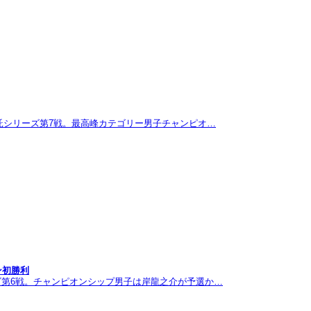
託シリーズ第7戦。最高峰カテゴリー男子チャンピオ…
ン初勝利
ズ第6戦。チャンピオンシップ男子は岸龍之介が予選か…