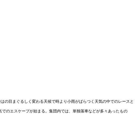
らではの目まぐるしく変わる天候で時より小雨がぱらつく天気の中でのレースと
3名でのエスケープが始まる。集団内では、単独落車などが多々あったもの