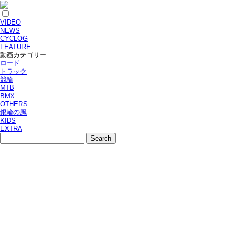
VIDEO
NEWS
CYCLOG
FEATURE
動画カテゴリー
ロード
トラック
競輪
MTB
BMX
OTHERS
銀輪の風
KIDS
EXTRA