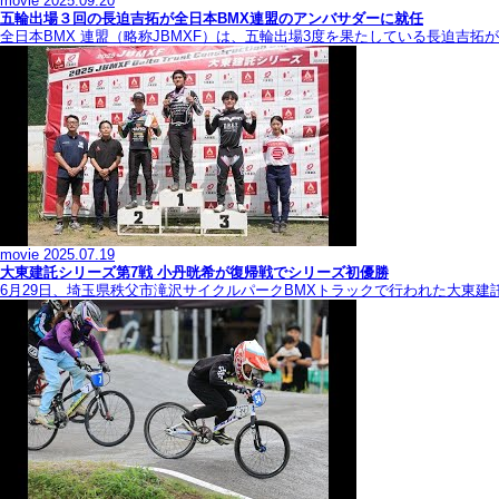
movie
2025.09.20
五輪出場３回の長迫吉拓が全日本BMX連盟のアンバサダーに就任
全日本BMX 連盟（略称JBMXF）は、五輪出場3度を果たしている長迫吉
movie
2025.07.19
大東建託シリーズ第7戦 ⼩丹晄希が復帰戦でシリーズ初優勝
6月29日、埼玉県秩父市滝沢サイクルパークBMXトラックで行われた大東建