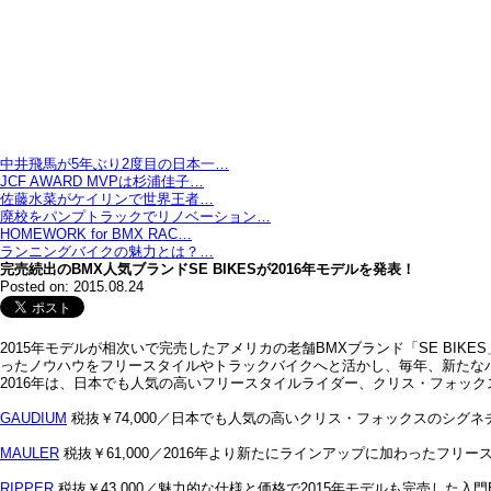
中井飛馬が5年ぶり2度目の日本一…
JCF AWARD MVPは杉浦佳子…
佐藤水菜がケイリンで世界王者…
廃校をパンプトラックでリノベーション…
HOMEWORK for BMX RAC…
ランニングバイクの魅力とは？…
完売続出のBMX人気ブランドSE BIKESが2016年モデルを発表！
Posted on: 2015.08.24
2015年モデルが相次いで完売したアメリカの老舗BMXブランド「SE BIK
ったノウハウをフリースタイルやトラックバイクへと活かし、毎年、新たな
2016年は、日本でも人気の高いフリースタイルライダー、クリス・フォッ
GAUDIUM
税抜￥74,000／日本でも人気の高いクリス・フォックスのシグ
MAULER
税抜￥61,000／2016年より新たにラインアップに加わったフリー
RIPPER
税抜￥43,000／魅力的な仕様と価格で2015年モデルも完売した入門