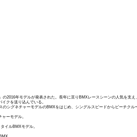
ES」の2016年モデルが発表された。長年に亘りBMXレースシーンの人気を支
バイクを送り込んでいる。
クスのシグネチャーモデルのBMXをはじめ、シングルスピードからビーチク
ネチャーモデル。
スタイルBMXモデル。
BMX。