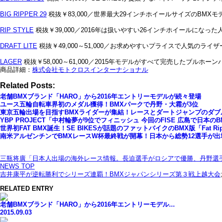
BIG RIPPER 29
税抜￥83,000／世界最大29インチホイールサイズのBMXモ
RIP STYLE
税抜￥39,000／2016年は扱いやすい26インチホイールになっ
DRAFT LITE
税抜￥49,000～51,000／お求めやすいプライスで人気のラ
LAGER
税抜￥58,000～61,000／2015年モデルがすべて完売したブルホ
商品詳細：
株式会社モトクロスインターナショナル
Related Posts:
老舗BMXブランド「HARO」から2016年エントリーモデルが続々登場
ユース五輪自転車界初のメダル獲得！BMXパークで丹野・大霜が3位
東京五輪出場を目指すBMXライダーが集結！レースとダートジャンプのダブル最強
YBP PROJECT「中村輪夢が9位でフィニッシュ 今回のFISE 広島で日本
世界初FAT BMX誕生！SE BIKESが話題のファットバイクのBMX版「Fat Ri
南米アルゼンチンでBMXレースW杯最終戦が開幕！日本から総勢12選手が出
三瓶将廣「日本人出場の海外レース情報。長迫選手がロシアで優勝、丹野選手
NEWS TOP
吉井康平が逆転勝利でシリーズ連覇！BMXジャパンシリーズ第３戦上越大会
RELATED ENTRY
老舗BMXブランド「HARO」から2016年エントリーモデル...
2015.09.03