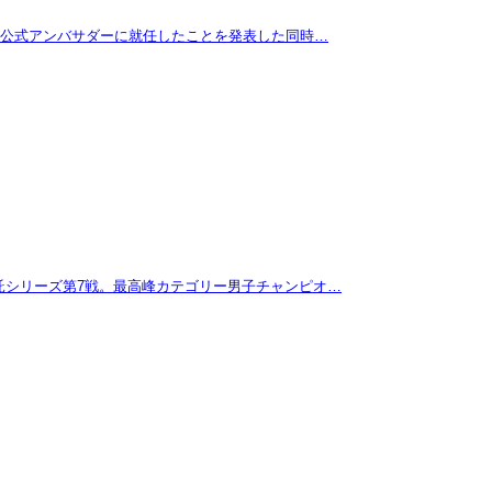
拓が公式アンバサダーに就任したことを発表した同時…
託シリーズ第7戦。最高峰カテゴリー男子チャンピオ…