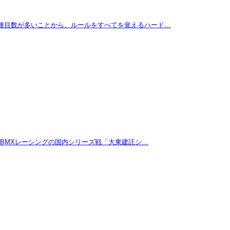
に種目数が多いことから、ルールをすべてを覚えるハード…
たBMXレーシングの国内シリーズ戦「大東建託シ…