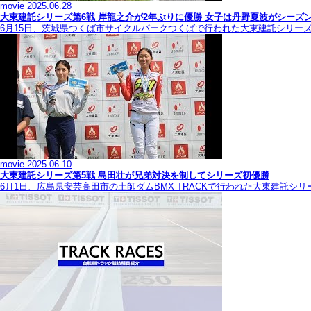
movie
2025.06.28
大東建託シリーズ第6戦 岸龍之介が2年ぶりに優勝 女子は丹野夏波がシーズ
6月15日、茨城県つくば市サイクルパークつくばで行われた大東建託シリー
movie
2025.06.10
大東建託シリーズ第5戦 島田壮が兄弟対決を制してシリーズ初優勝
6月1日、広島県安芸高田市の土師ダムBMX TRACKで行われた大東建託シ