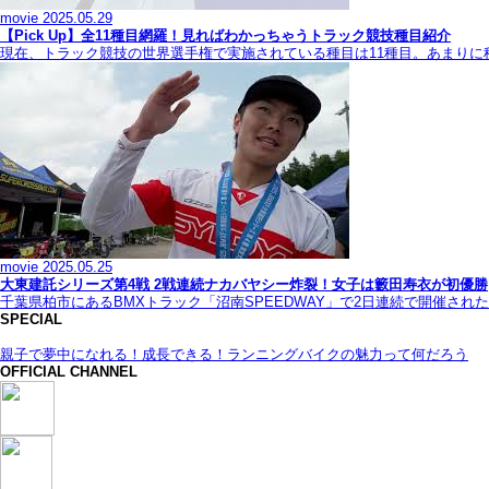
movie
2025.05.29
【Pick Up】全11種目網羅！見ればわかっちゃうトラック競技種目紹介
現在、トラック競技の世界選手権で実施されている種目は11種目。あまり
movie
2025.05.25
大東建託シリーズ第4戦 2戦連続ナカバヤシー炸裂！女子は籔田寿衣が初優勝
千葉県柏市にあるBMXトラック「沼南SPEEDWAY」で2日連続で開催され
SPECIAL
親子で夢中になれる！成長できる！ランニングバイクの魅力って何だろう
OFFICIAL CHANNEL