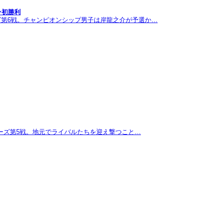
ン初勝利
ズ第6戦。チャンピオンシップ男子は岸龍之介が予選か…
リーズ第5戦。地元でライバルたちを迎え撃つこと…