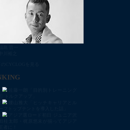
福島 晋一
中川裕之
のCYCLOGを見る
NKING
1
佐藤一朗「目的別トレーニング
① トルクアップ」
2
腰山雅大「ヒッチキャリアとル
ーフトップテントを導入した話」
3
アジア選ロード初日 ジュニア沢
田桂太郎・梶原悠未が揃ってアジア
王者に！