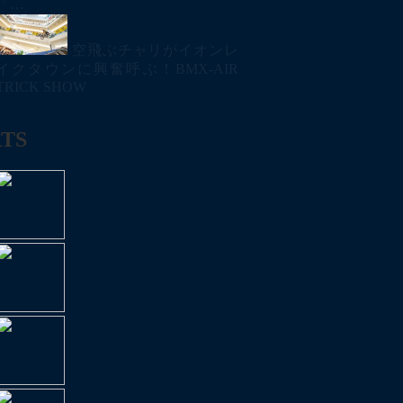
「…
空飛ぶチャリがイオンレ
イクタウンに興奮呼ぶ！BMX-AIR
TRICK SHOW
TS