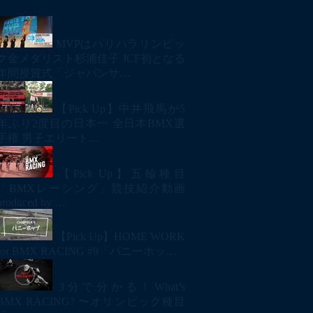
MVPはパリパラリンピッ
ク金メダリスト杉浦佳子 JCF初となる
年間授賞式「ジャパンサ…
【Pick Up】中井飛馬が5
年ぶり2度目の日本一 全日本BMX選
手権 男子エリート…
【Pick Up】五輪種目
「BMXレーシング」競技紹介動画
produced by …
【Pick Up】HOME WORK
for BMX RACING #9「バニーホッ…
3分で分かる！What’s
BMX RACING? 〜オリンピック種目