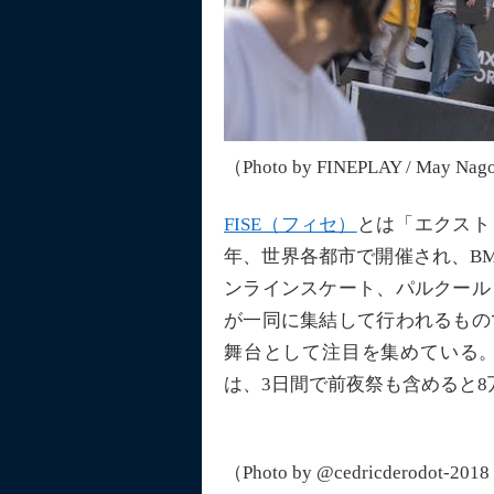
（Photo by FINEPLAY / May Na
FISE（フィセ）
とは「エクスト
年、世界各都市で開催され、B
ンラインスケート、パルクール
が一同に集結して行われるもの
舞台として注目を集めている
は、3日間で前夜祭も含めると8
（Photo by @cedricderodot-20