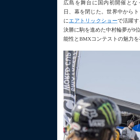
広島を舞台に国内初開催となった「FISE
日、幕を閉じた。世界中からト
に
エアトリックショー
で活躍す
決勝に駒を進めた中村輪夢が9
能性とBMXコンテストの魅力