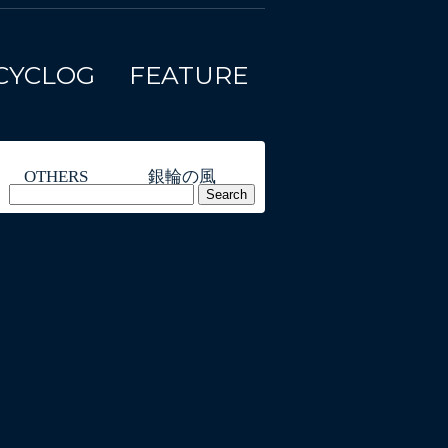
CYCLOG
FEATURE
OTHERS
銀輪の風