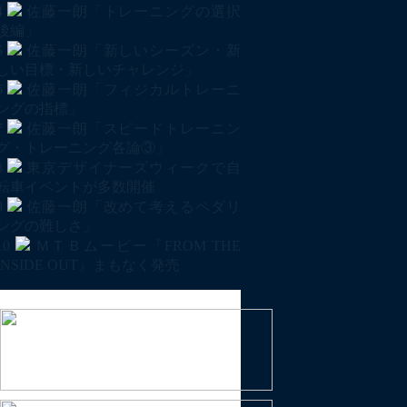
4
佐藤一朗「トレーニングの選択
後編」
5
佐藤一朗「新しいシーズン・新
しい目標・新しいチャレンジ」
6
佐藤一朗「フィジカルトレーニ
ングの指標」
7
佐藤一朗「スピードトレーニン
グ・トレーニング各論③」
8
東京デザイナーズウィークで自
転車イベントが多数開催
9
佐藤一朗「改めて考えるペダリ
ングの難しさ」
10
ＭＴＢムービー『FROM THE
INSIDE OUT』まもなく発売