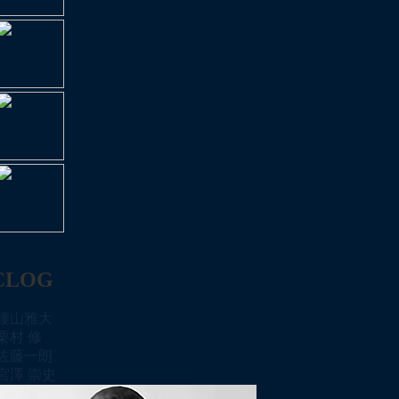
CLOG
腰山雅大
栗村 修
佐藤一朗
宮澤 崇史