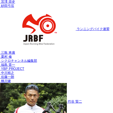
宮澤 崇史
砂田弓弦
ランニングバイク連盟
三瓶 将廣
栗村 修
シクロチャンネル編集部
福島 晋一
YBP PROJECT
中川裕之
佐藤一朗
橋川健
竹谷 賢二