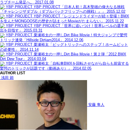
ラブチーム発足へ。
2017.01.08
YBP PROJECT
YBP PROJECT「日本人初！高木聖雄の偉大なる挑戦
『チャレンジザダブル（ダブルバックフリップへの挑戦）』」
2015.12.02
YBP PROJECT
YBP PROJECT「レジェンドライダーが続々登場！BMX
を生んだMONGOOSEの歴史が詰まったMovieがたまらない」
2015.11.22
YBP PROJECT
YBP PROJECT「世界に追いつけ！世界レベルの選手輩
出を目指す」
2015.03.31
YBP PROJECT
栗瀬裕太の一押しDirt Bike Movie！特大ジャンプで驚愕
トリック連発「Hillside Dirtjam2014」
2014.12.06
YBP PROJECT
栗瀬裕太「ビッグトリックへのステップ！ホームピット
の必要性」
2014.11.14
YBP PROJECT
栗瀬裕太の一押しDirt Bike Movie！第２弾「2012 BMX
Dirt Dew Tour」
2014.03.04
YBP PROJECT
栗瀬裕太「自転車BMXを回転させながら自らも前宙する
驚愕のトリックが話題です（動画あり）」
2014.02.05
AUTHOR LIST
浅田 顕
安藤 隼人