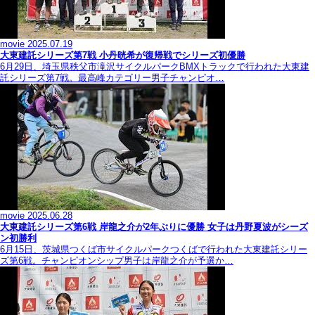
movie
2025.07.19
大東建託シリーズ第7戦 ⼩丹晄希が復帰戦でシリーズ初優勝
6月29日、埼玉県秩父市滝沢サイクルパークBMXトラックで行われた大東建
託シリーズ第7戦。最高峰カテゴリー男子チャンピオ…
movie
2025.06.28
大東建託シリーズ第6戦 岸龍之介が2年ぶりに優勝 女子は丹野夏波がシーズ
ン初勝利
6月15日、茨城県つくば市サイクルパークつくばで行われた大東建託シリー
ズ第6戦。チャンピオンシップ男子は岸龍之介が予選か…