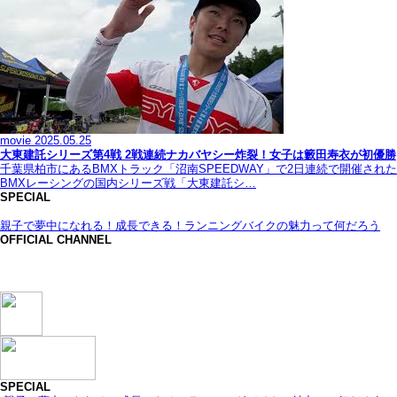
movie
2025.05.25
大東建託シリーズ第4戦 2戦連続ナカバヤシー炸裂！女子は籔田寿衣が初優勝
千葉県柏市にあるBMXトラック「沼南SPEEDWAY」で2日連続で開催された
BMXレーシングの国内シリーズ戦「大東建託シ…
SPECIAL
親子で夢中になれる！成長できる！ランニングバイクの魅力って何だろう
OFFICIAL CHANNEL
SPECIAL