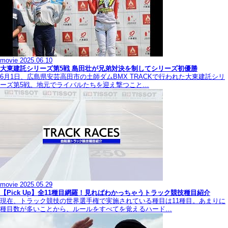
movie
2025.06.10
大東建託シリーズ第5戦 島田壮が兄弟対決を制してシリーズ初優勝
6月1日、広島県安芸高田市の土師ダムBMX TRACKで行われた大東建託シリ
ーズ第5戦。地元でライバルたちを迎え撃つこと…
movie
2025.05.29
【Pick Up】全11種目網羅！見ればわかっちゃうトラック競技種目紹介
現在、トラック競技の世界選手権で実施されている種目は11種目。あまりに
種目数が多いことから、ルールをすべてを覚えるハード…