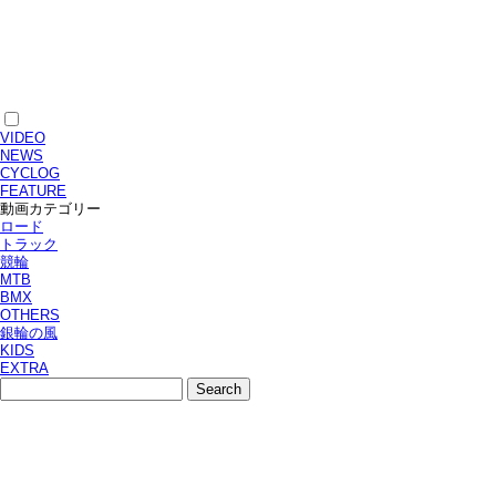
VIDEO
NEWS
CYCLOG
FEATURE
動画カテゴリー
ロード
トラック
競輪
MTB
BMX
OTHERS
銀輪の風
KIDS
EXTRA