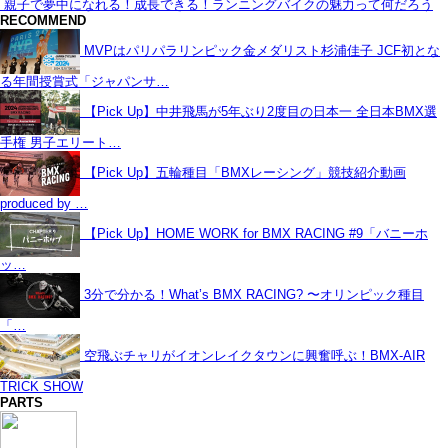
親子で夢中になれる！成長できる！ランニングバイクの魅力って何だろう
RECOMMEND
MVPはパリパラリンピック金メダリスト杉浦佳子 JCF初とな
る年間授賞式「ジャパンサ…
【Pick Up】中井飛馬が5年ぶり2度目の日本一 全日本BMX選
手権 男子エリート…
【Pick Up】五輪種目「BMXレーシング」競技紹介動画
produced by …
【Pick Up】HOME WORK for BMX RACING #9「バニーホ
ッ…
3分で分かる！What’s BMX RACING? 〜オリンピック種目
「…
空飛ぶチャリがイオンレイクタウンに興奮呼ぶ！BMX-AIR
TRICK SHOW
PARTS