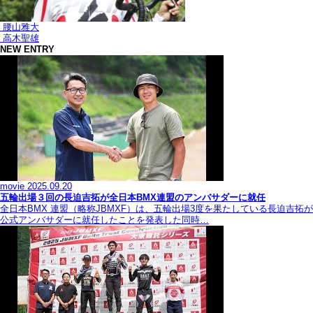
腰山雅大
高木聖雄
NEW ENTRY
movie
2025.09.20
五輪出場３回の長迫吉拓が全日本BMX連盟のアンバサダーに就任
全日本BMX 連盟（略称JBMXF）は、五輪出場3度を果たしている長迫吉拓が
公式アンバサダーに就任したことを発表した同時…