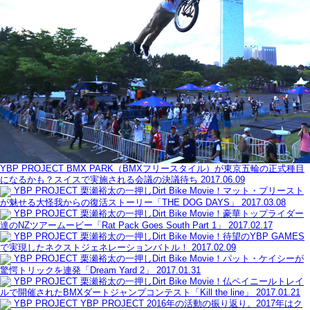
YBP PROJECT
BMX PARK（BMXフリースタイル）が東京五輪の正式種目
になるかも？スイスで実施される会議の決議待ち
2017.06.09
YBP PROJECT
栗瀬裕太の一押しDirt Bike Movie！マット・プリースト
が魅せる大怪我からの復活ストーリー「THE DOG DAYS」
2017.03.08
YBP PROJECT
栗瀬裕太の一押しDirt Bike Movie！豪華トップライダー
達のNZツアームービー「Rat Pack Goes South Part 1」
2017.02.17
YBP PROJECT
栗瀬裕太の一押しDirt Bike Movie！待望のYBP GAMES
で実現したネクストジェネレーションバトル！
2017.02.09
YBP PROJECT
栗瀬裕太の一押しDirt Bike Movie！パット・ケイシーが
驚愕トリックを連発「Dream Yard 2」
2017.01.31
YBP PROJECT
栗瀬裕太の一押しDirt Bike Movie！仏ペイニールトレイ
ルで開催されたBMXダートジャンプコンテスト「Kill the line」
2017.01.21
YBP PROJECT
YBP PROJECT 2016年の活動の振り返り。2017年はク