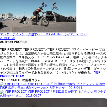
エンターテイメントの追求へ！BMX×MTB×トライアル×パル...
2019.11.20
AUTHOR PROFILE
YBP PROJECT
YBP PROJECT／YBP PROJECT（ワイ・ビー・ピー プロ
ジェクト）とは、山梨県の八ヶ岳山麓に造られた国内初となるBMXレースの
世界基準コースを備える「YBP（Yuta's Bike Park／通称：八ヶ岳バイシクル
パーク）」を拠点に、BMXレースやMTB、フリースタイル競技から五輪メダ
リストや世界大会で活躍する選手の輩出を目指すプロジェクト。プロジェク
トの代表は、初代４X全日本チャンピオンで、BMXレースやMTB、ダートジ
ャンプの現役ライダーである栗瀬裕太（くりせゆうた）が務める。
YBP
PROJECT TEAM
YBP PROJECTの新着コラム
YBP PROJECT
YBP PROJECT「中村輪夢が9位でフィニッシュ 今回の
FISE 広島で日本のBMXシーンはどう変わるか」
2018.04.11
YBP PROJECT
YBP PROJECT「FISE1日目が終了 まさかの大雨で全て
の競技が中止に」
2018.04.07