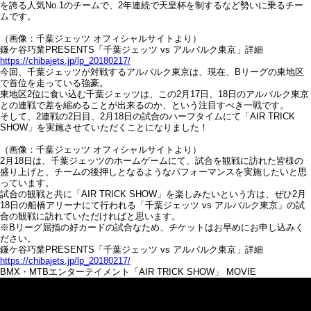
を誇る人気No.1のチームで、2年連続で天皇杯を制するなど勢いに乗るチー
ムです。
（画像：千葉ジェッツ オフィシャルサイトより）
鎌ケ谷巧業PRESENTS「千葉ジェッツ vs アルバルク東京」詳細
https://chibajets.jp/lp_20180217/
今回、千葉ジェッツが対戦するアルバルク東京は、現在、Bリーグの東地区
で首位を走っている強豪。
東地区2位に食い込む千葉ジェッツは、この2月17日、18日のアルバルク東京
との連戦で差を縮めることが出来るのか、という注目すべき一戦です。
そして、2連戦の2日目、2月18日の試合のハーフタイムにて「AIR TRICK
SHOW」を実施させていただくことになりました！
（画像：千葉ジェッツ オフィシャルサイトより）
2月18日は、千葉ジェッツのホームゲームにて、試合を観戦に訪れた皆様の
盛り上げと、チームの後押しとなるようなパフォーマンスを実施したいと思
っています。
試合の観戦と共に「AIR TRICK SHOW」を楽しみたいという方は、ぜひ2月
18日の船橋アリーナにて行われる「千葉ジェッツ vs アルバルク東京」の試
合の観戦に訪れていただければと思います。
※Bリーグ屈指の好カードの試合なため、チケットはお早めにお申し込みく
ださい。
鎌ケ谷巧業PRESENTS「千葉ジェッツ vs アルバルク東京」詳細
https://chibajets.jp/lp_20180217/
BMX・MTBエンターテイメント「AIR TRICK SHOW」 MOVIE