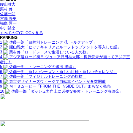
腰山雅大
栗村 修
佐藤一朗
宮澤 崇史
福島 晋一
中川裕之
すべてのCYCLOGを見る
RANKING
1
佐藤一朗「目的別トレーニング ① トルクアップ」
2
腰山雅大「ヒッチキャリアとルーフトップテントを導入した話」
3
栗村修「ロードレースで生活している人の数」
4
アジア選ロード初日 ジュニア沢田桂太郎・梶原悠未が揃ってアジア王
者に！
5
佐藤一朗「トレーニングの選択 後編」
6
佐藤一朗「新しいシーズン・新しい目標・新しいチャレンジ」
7
佐藤一朗「フィジカルトレーニングの指標」
8
東京デザイナーズウィークで自転車イベントが多数開催
9
ＭＴＢムービー『FROM THE INSIDE OUT』まもなく発売
10
佐藤一郎「ダッシュ力向上に必要な要素・トレーニング各論②」