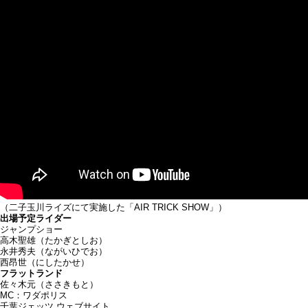
（二子玉川ライズにて実施した「AIR TRICK SHOW」）
出場予定ライダー
ジャンプショー
高木聖雄（たかぎとしお）
永井秀夫（ながいひでお）
西昂世（にしたかせ）
フラットランド
佐々木元（ささきもと）
MC：ワダポリス
千葉ジェッツ ウェブサイト