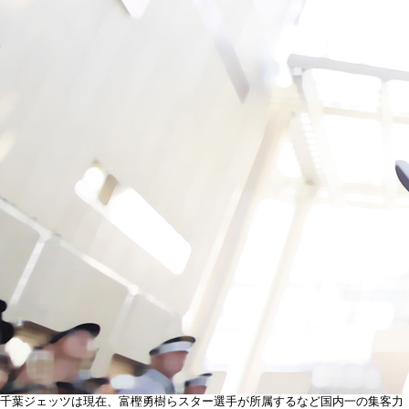
千葉ジェッツは現在、富樫勇樹らスター選手が所属するなど国内一の集客力