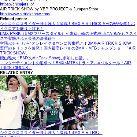
https://chibajets.jp/
AIR TRICK SHOW by YBP PROJECT & JumpersStore
http://www.airtrickshow.com/
Related posts:
シクロクロスライダー腰山雅大も参戦！BMX-AIR TRICK SHOWが今年もバ
イクロアを盛り上げる！
BMX PARK（BMXフリースタイル）が東京五輪の正式種目になるかも？スイ
スで実施される会議の決議待ち
空飛ぶチャリがイオンレイクタウンに興奮呼ぶ！BMX-AIR TRICK SHOW
驚愕のトリックを連発！国内最高レベルのBMX・MTBジャンプショー「AIR
TRICK SHOW」
腰山雅大「BMXのAir Trick Showに参加した話。」
エンターテイメントの追求へ！BMX×MTB×トライアル×パルクール「AIR
TRICK CIRCUS」
RELATED ENTRY
シクロクロスライダー腰山雅大も参戦！BMX-AIR TRIC...