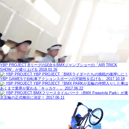
YBP PROJECT
Bリーグの試合をBMXジャンプショーの「AIR TRICK
SHOW」が盛り上げる
2018.01.26
YBP PROJECT
YBP PROJECT「BMXライダーたちの挑戦の後押しに！
YBP GAMESで自転車アクションスポーツの可能性を広げる」
2017.10.18
YBP PROJECT
YBP PROJECT『BMX PARKが五輪の仲間入りした事は
あくまで業界が変わる「キッカケ」』
2017.06.22
YBP PROJECT
BMXフリースタイルパーク（BMX Freestyle Park）が東
京五輪の正式種目に決定！
2017.06.11