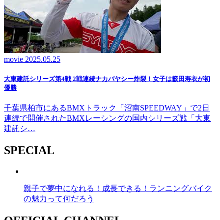
movie
2025.05.25
大東建託シリーズ第4戦 2戦連続ナカバヤシー炸裂！女子は籔田寿衣が初
優勝
千葉県柏市にあるBMXトラック「沼南SPEEDWAY」で2日
連続で開催されたBMXレーシングの国内シリーズ戦「大東
建託シ…
SPECIAL
親子で夢中になれる！成長できる！ランニングバイク
の魅力って何だろう