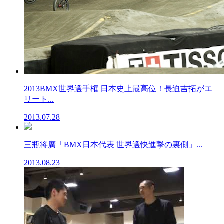
2013BMX世界選手権 日本史上最高位！長迫吉拓がエ
リート...
2013.07.28
三瓶将廣「BMX日本代表 世界選快進撃の裏側」...
2013.08.23