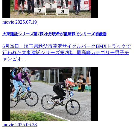
movie
2025.07.19
大東建託シリーズ第7戦 ⼩丹晄希が復帰戦でシリーズ初優勝
6月29日、埼玉県秩父市滝沢サイクルパークBMXトラックで
行われた大東建託シリーズ第7戦。最高峰カテゴリー男子チ
ャンピオ…
movie
2025.06.28