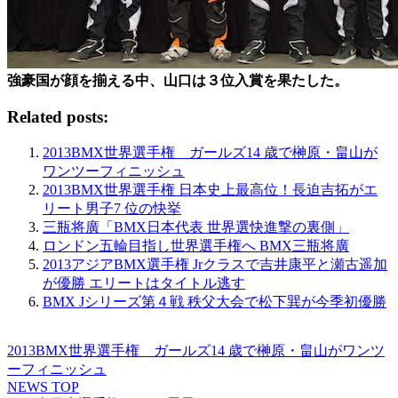
強豪国が顔を揃える中、山口は３位入賞を果たした。
Related posts:
2013BMX世界選手権 ガールズ14 歳で榊原・畠山が
ワンツーフィニッシュ
2013BMX世界選手権 日本史上最高位！長迫吉拓がエ
リート男子7 位の快挙
三瓶将廣「BMX日本代表 世界選快進撃の裏側」
ロンドン五輪目指し世界選手権へ BMX三瓶将廣
2013アジアBMX選手権 Jrクラスで吉井康平と瀬古遥加
が優勝 エリートはタイトル逃す
BMX Jシリーズ第４戦 秩父大会で松下巽が今季初優勝
2013BMX世界選手権 ガールズ14 歳で榊原・畠山がワンツ
ーフィニッシュ
NEWS TOP