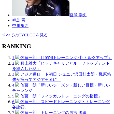
宮澤 崇史
福島 晋一
中川裕之
すべてのCYCLOGを見る
RANKING
1
佐藤一朗「目的別トレーニング ① トルクアップ」
2
腰山雅大「ヒッチキャリアとルーフトップテント
を導入した話」
3
アジア選ロード初日 ジュニア沢田桂太郎・梶原悠
未が揃ってアジア王者に！
4
佐藤一朗「新しいシーズン・新しい目標・新しい
チャレンジ」
5
佐藤一朗「フィジカルトレーニングの指標」
6
佐藤一朗「スピードトレーニング・トレーニング
各論③」
7
佐藤一朗「トレーニングの選択 後編」