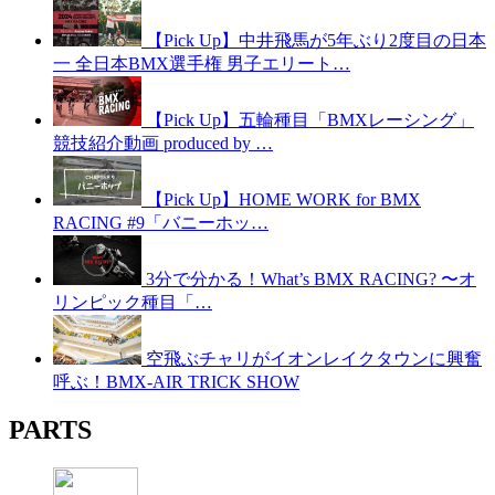
【Pick Up】中井飛馬が5年ぶり2度目の日本
一 全日本BMX選手権 男子エリート…
【Pick Up】五輪種目「BMXレーシング」
競技紹介動画 produced by …
【Pick Up】HOME WORK for BMX
RACING #9「バニーホッ…
3分で分かる！What’s BMX RACING? 〜オ
リンピック種目「…
空飛ぶチャリがイオンレイクタウンに興奮
呼ぶ！BMX-AIR TRICK SHOW
PARTS