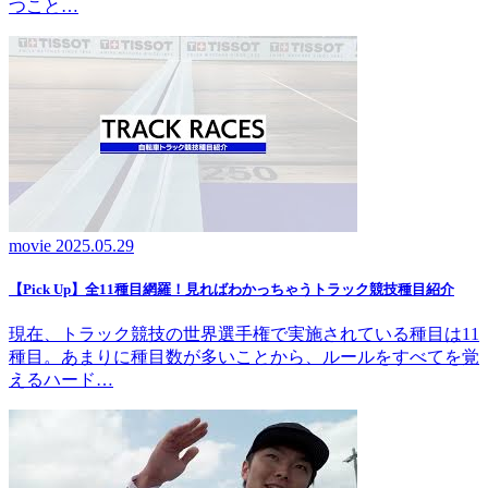
つこと…
movie
2025.05.29
【Pick Up】全11種目網羅！見ればわかっちゃうトラック競技種目紹介
現在、トラック競技の世界選手権で実施されている種目は11
種目。あまりに種目数が多いことから、ルールをすべてを覚
えるハード…