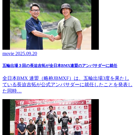
movie
2025.09.20
五輪出場３回の長迫吉拓が全日本BMX連盟のアンバサダーに就任
全日本BMX 連盟（略称JBMXF）は、五輪出場3度を果たし
ている長迫吉拓が公式アンバサダーに就任したことを発表し
た同時…