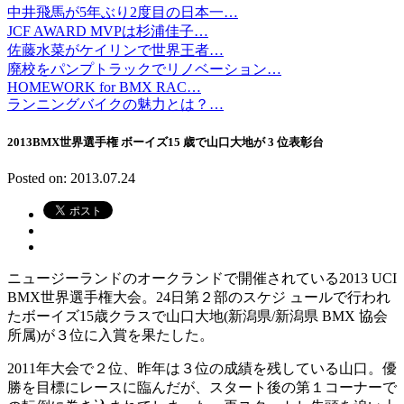
中井飛馬が5年ぶり2度目の日本一…
JCF AWARD MVPは杉浦佳子…
佐藤水菜がケイリンで世界王者…
廃校をパンプトラックでリノベーション…
HOMEWORK for BMX RAC…
ランニングバイクの魅力とは？…
2013BMX世界選手権 ボーイズ15 歳で山口大地が 3 位表彰台
Posted on: 2013.07.24
ニュージーランドのオークランドで開催されている2013 UCI
BMX世界選手権大会。24日第２部のスケジ ュールで行われ
たボーイズ15歳クラスで山口大地(新潟県/新潟県 BMX 協会
所属)が３位に入賞を果たした。
2011年大会で２位、昨年は３位の成績を残している山口。優
勝を目標にレースに臨んだが、スタート後の第１コーナーで