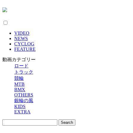
VIDEO
NEWS
CYCLOG
FEATURE
動画カテゴリー
ロード
トラック
競輪
MTB
BMX
OTHERS
銀輪の風
KIDS
EXTRA