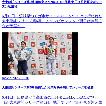
大東建託シリーズ第6戦 岸龍之介が2年ぶりに優勝 女子は丹野夏波がシー
ズン初勝利
6月15日、茨城県つくば市サイクルパークつくばで行われた
大東建託シリーズ第6戦。チャンピオンシップ男子は岸龍之
介が予選か…
movie
2025.06.10
大東建託シリーズ第5戦 島田壮が兄弟対決を制してシリーズ初優勝
6月1日、広島県安芸高田市の土師ダムBMX TRACKで行わ
れた大東建託シリーズ第5戦。地元でライバルたちを迎え撃