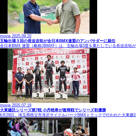
movie
2025.09.20
五輪出場３回の長迫吉拓が全日本BMX連盟のアンバサダーに就任
全日本BMX 連盟（略称JBMXF）は、五輪出場3度を果たしている長迫吉
movie
2025.07.19
大東建託シリーズ第7戦 ⼩丹晄希が復帰戦でシリーズ初優勝
6月29日、埼玉県秩父市滝沢サイクルパークBMXトラックで行われた大東建