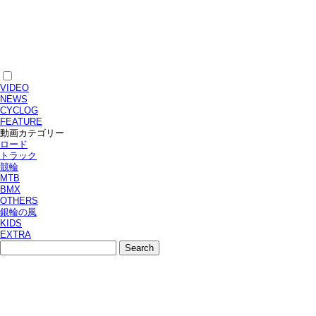
VIDEO
NEWS
CYCLOG
FEATURE
動画カテゴリー
ロード
トラック
競輪
MTB
BMX
OTHERS
銀輪の風
KIDS
EXTRA