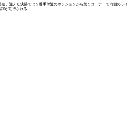
長迫。迎えた決勝では５番手付近のポジションから第１コーナーで内側のライ
活躍が期待される。