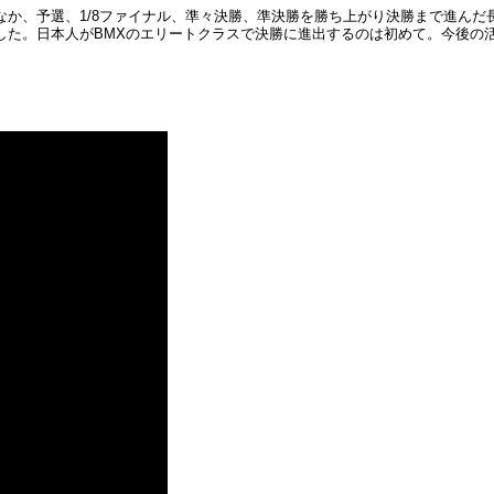
か、予選、1/8ファイナル、準々決勝、準決勝を勝ち上がり決勝まで進んだ
した。日本人がBMXのエリートクラスで決勝に進出するのは初めて。今後の