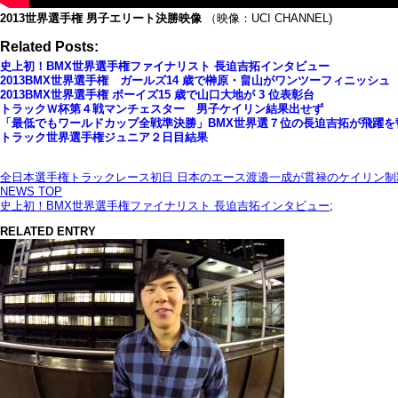
2013世界選手権 男子エリート決勝映像
（映像：UCI CHANNEL)
Related Posts:
史上初！BMX世界選手権ファイナリスト 長迫吉拓インタビュー
2013BMX世界選手権 ガールズ14 歳で榊原・畠山がワンツーフィニッシュ
2013BMX世界選手権 ボーイズ15 歳で山口大地が 3 位表彰台
トラックＷ杯第４戦マンチェスター 男子ケイリン結果出せず
「最低でもワールドカップ全戦準決勝」BMX世界選７位の長迫吉拓が飛躍を
トラック世界選手権ジュニア２日目結果
全日本選手権トラックレース初日 日本のエース渡邉一成が貫禄のケイリン制
NEWS TOP
史上初！BMX世界選手権ファイナリスト 長迫吉拓インタビュー
;
RELATED ENTRY