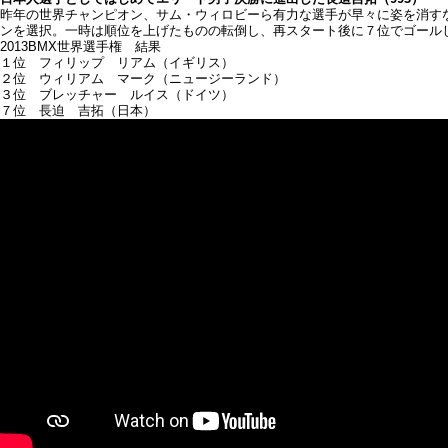
昨年の世界チャンピオン、サム・ウィロビーら有力な選手が早々に姿を消すな
ンを選択。一時は順位を上げたものの転倒し、再スタート後に７位でゴール
2013BMX世界選手権 結果
１位 フィリップ リアム（イギリス）
２位 ウィリアム マーク（ニュージーランド）
３位 ブレッチャー ルイス（ドイツ）
７位 長迫 吉拓（日本）