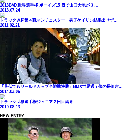
2013BMX世界選手権 ボーイズ15 歳で山口大地が 3 ...
2013.07.24
トラックＷ杯第４戦マンチェスター 男子ケイリン結果出せず...
2011.02.21
「最低でもワールドカップ全戦準決勝」BMX世界選７位の長迫吉...
2014.03.06
トラック世界選手権ジュニア２日目結果...
2010.08.13
NEW ENTRY