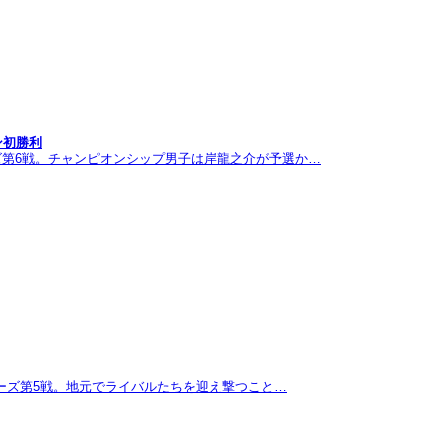
ン初勝利
ズ第6戦。チャンピオンシップ男子は岸龍之介が予選か…
リーズ第5戦。地元でライバルたちを迎え撃つこと…