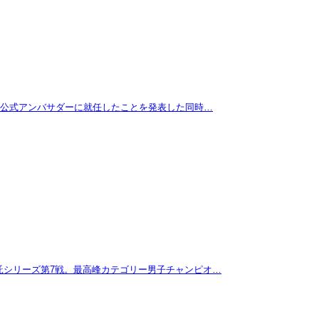
拓が公式アンバサダーに就任したことを発表した同時…
託シリーズ第7戦。最高峰カテゴリー男子チャンピオ…