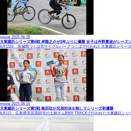
movie
2025.06.28
大東建託シリーズ第6戦 岸龍之介が2年ぶりに優勝 女子は丹野夏波がシーズ
6月15日、茨城県つくば市サイクルパークつくばで行われた大東建託シリー
movie
2025.06.10
大東建託シリーズ第5戦 島田壮が兄弟対決を制してシリーズ初優勝
6月1日、広島県安芸高田市の土師ダムBMX TRACKで行われた大東建託シ