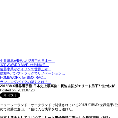
中井飛馬が5年ぶり2度目の日本一…
JCF AWARD MVPは杉浦佳子…
佐藤水菜がケイリンで世界王者…
廃校をパンプトラックでリノベーション…
HOMEWORK for BMX RAC…
ランニングバイクの魅力とは？…
2013BMX世界選手権 日本史上最高位！長迫吉拓がエリート男子7 位の快挙
Posted on: 2013.07.28
ニュージーランド・オークランドで開催されている2013UCIBMX世界選
めて決勝に進出。７位に入る快挙を成し遂げた。
日本人選手としてはじめてエリート男子決勝に進出した長迫吉拓（993）