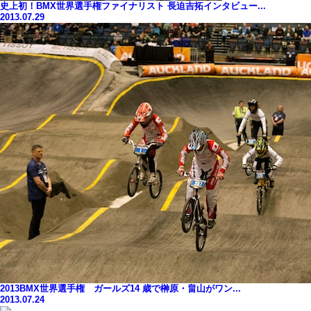
史上初！BMX世界選手権ファイナリスト 長迫吉拓インタビュー...
2013.07.29
2013BMX世界選手権 ガールズ14 歳で榊原・畠山がワン...
2013.07.24