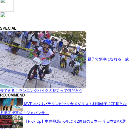
SPECIAL
親子で夢中になれる！成
長できる！ランニングバイクの魅力って何だろう
RECOMMEND
MVPはパリパラリンピック金メダリスト杉浦佳子 JCF初とな
る年間授賞式「ジャパンサ…
【Pick Up】中井飛馬が5年ぶり2度目の日本一 全日本BMX選