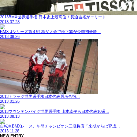
2013BMX世界選手権 日本史上最高位！長迫吉拓がエリート...
2013.07.28
BMX Jシリーズ第４戦 秩父大会で松下巽が今季初優勝...
2013.08.26
2013トラック世界選手権日本代表選考合宿...
2013.01.26
2013マウンテンバイク世界選手権 山本幸平ら日本代表10選...
2013.08.13
自転車BMXレース、年間チャンピオン三瓶将廣「来期からは育成...
2013.11.28
NEW ENTRY