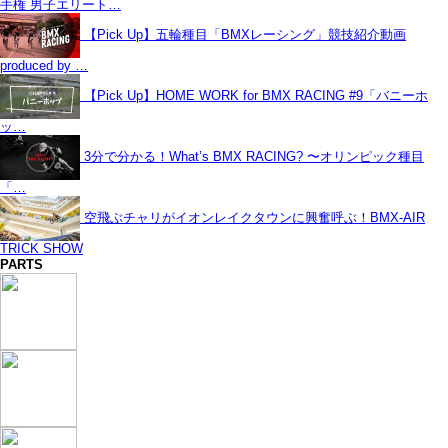
手権 男子エリート…
【Pick Up】五輪種目「BMXレーシング」競技紹介動画
produced by …
【Pick Up】HOME WORK for BMX RACING #9「バニーホ
ッ…
3分で分かる！What’s BMX RACING? 〜オリンピック種目
「…
空飛ぶチャリがイオンレイクタウンに興奮呼ぶ！BMX-AIR
TRICK SHOW
PARTS