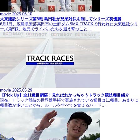
movie
2025.06.10
大東建託シリーズ第5戦 島田壮が兄弟対決を制してシリーズ初優勝
6月1日、広島県安芸高田市の土師ダムBMX TRACKで行われた大東建託シリ
ーズ第5戦。地元でライバルたちを迎え撃つこと…
movie
2025.05.29
【Pick Up】全11種目網羅！見ればわかっちゃうトラック競技種目紹介
現在、トラック競技の世界選手権で実施されている種目は11種目。あまりに
種目数が多いことから、ルールをすべてを覚えるハード…