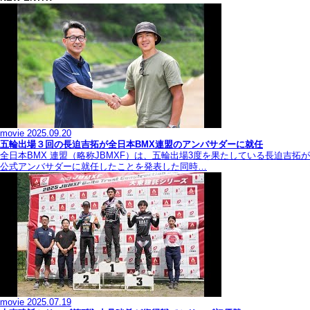
movie
2025.09.20
五輪出場３回の長迫吉拓が全日本BMX連盟のアンバサダーに就任
全日本BMX 連盟（略称JBMXF）は、五輪出場3度を果たしている長迫吉拓が
公式アンバサダーに就任したことを発表した同時…
movie
2025.07.19