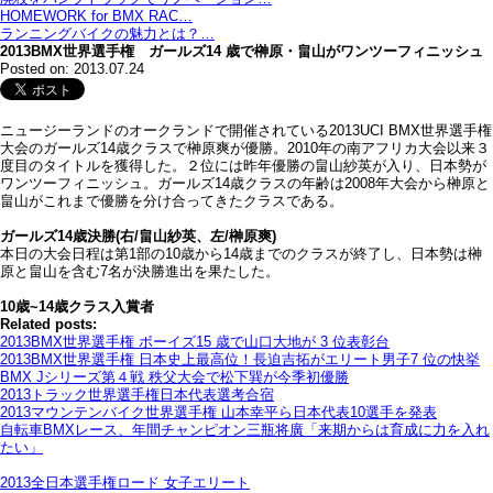
HOMEWORK for BMX RAC…
ランニングバイクの魅力とは？…
2013BMX世界選手権 ガールズ14 歳で榊原・畠山がワンツーフィニッシュ
Posted on: 2013.07.24
ニュージーランドのオークランドで開催されている2013UCI BMX世界選手権
大会のガールズ14歳クラスで榊原爽が優勝。2010年の南アフリカ大会以来３
度目のタイトルを獲得した。２位には昨年優勝の畠山紗英が入り、日本勢が
ワンツーフィニッシュ。ガールズ14歳クラスの年齢は2008年大会から榊原と
畠山がこれまで優勝を分け合ってきたクラスである。
ガールズ14歳決勝(右/畠山紗英、左/榊原爽)
本日の大会日程は第1部の10歳から14歳までのクラスが終了し、日本勢は榊
原と畠山を含む7名が決勝進出を果たした。
10歳~14歳クラス入賞者
Related posts:
2013BMX世界選手権 ボーイズ15 歳で山口大地が 3 位表彰台
2013BMX世界選手権 日本史上最高位！長迫吉拓がエリート男子7 位の快挙
BMX Jシリーズ第４戦 秩父大会で松下巽が今季初優勝
2013トラック世界選手権日本代表選考合宿
2013マウンテンバイク世界選手権 山本幸平ら日本代表10選手を発表
自転車BMXレース、年間チャンピオン三瓶将廣「来期からは育成に力を入れ
たい」
2013全日本選手権ロード 女子エリート