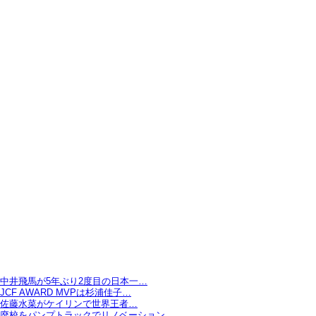
中井飛馬が5年ぶり2度目の日本一…
JCF AWARD MVPは杉浦佳子…
佐藤水菜がケイリンで世界王者…
廃校をパンプトラックでリノベーション…