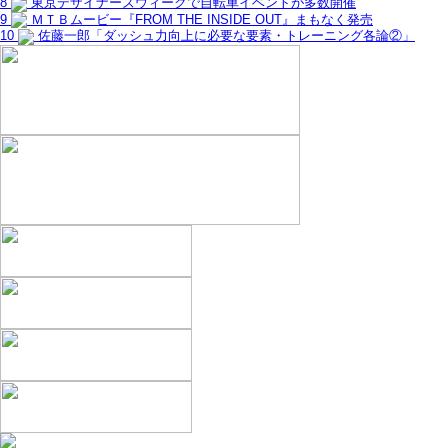
8
東京デザイナーズウィークで自転車イベントが多数開催
9
ＭＴＢムービー『FROM THE INSIDE OUT』まもなく発売
10
佐藤一郎「ダッシュ力向上に必要な要素・トレーニング各論②」