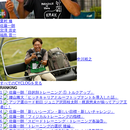
栗村 修
佐藤一朗
宮澤 崇史
福島 晋一
中川裕之
すべてのCYCLOGを見る
RANKING
1
佐藤一朗「目的別トレーニング ① トルクアップ」
2
腰山雅大「ヒッチキャリアとルーフトップテントを導入した話」
3
アジア選ロード初日 ジュニア沢田桂太郎・梶原悠未が揃ってアジア王
者に！
4
佐藤一朗「新しいシーズン・新しい目標・新しいチャレンジ」
5
佐藤一朗「フィジカルトレーニングの指標」
6
佐藤一朗「スピードトレーニング・トレーニング各論③」
7
佐藤一朗「トレーニングの選択 後編」