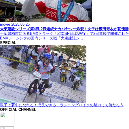
movie
2025.05.25
大東建託シリーズ第4戦 2戦連続ナカバヤシー炸裂！女子は籔田寿衣が初優勝
千葉県柏市にあるBMXトラック「沼南SPEEDWAY」で2日連続で開催された
BMXレーシングの国内シリーズ戦「大東建託シ…
SPECIAL
親子で夢中になれる！成長できる！ランニングバイクの魅力って何だろう
OFFICIAL CHANNEL