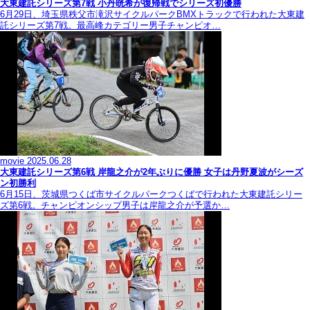
大東建託シリーズ第7戦 ⼩丹晄希が復帰戦でシリーズ初優勝
6月29日、埼玉県秩父市滝沢サイクルパークBMXトラックで行われた大東建
託シリーズ第7戦。最高峰カテゴリー男子チャンピオ…
movie
2025.06.28
大東建託シリーズ第6戦 岸龍之介が2年ぶりに優勝 女子は丹野夏波がシーズ
ン初勝利
6月15日、茨城県つくば市サイクルパークつくばで行われた大東建託シリー
ズ第6戦。チャンピオンシップ男子は岸龍之介が予選か…