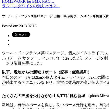
HOMEWORK for BMX RAC…
ランニングバイクの魅力とは？…
ツール・ド・フランス第17ステージ 山岳TT転倒もチームメイトを気遣う
Posted on: 2013.07.18
ツール・ド・フランス第17ステージ。個人タイムトライア
ル（チーム サクソ・ティンコフ）であったが、ステージを制
ージ３勝目を手にした。
以下、現地からの新城リポート（記事：飯島美和）
本日のステージは32kmの個人タイムトライアル。32kmの
が続出するテクニカルな下り、非常に難易度の高い個人タイ
たくさんの声援を受けながら山岳TTに挑む新城
（photo Miwa
新城は、自分のペースを保ち、良いペース走行を進め、自ら