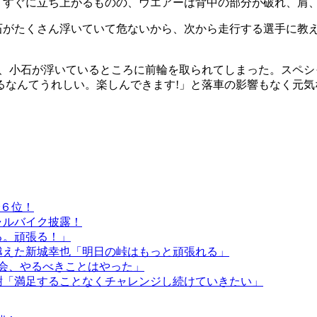
。すぐに立ち上がるものの、ウエアーは背中の部分が破れ、肩
!石がたくさん浮いていて危ないから、次から走行する選手に教
ど、小石が浮いているところに前輪を取られてしまった。スペ
るなんてうれしい。楽しんできます!」と落車の影響もなく元気
で６位！
ャルバイク披露！
る。頑張る！」
を越えた新城幸也「明日の峠はもっと頑張れる」
大会、やるべきことはやった」
感謝「満足することなくチャレンジし続けていきたい」