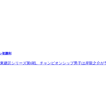
ン初勝利
大東建託シリーズ第6戦。チャンピオンシップ男子は岸龍之介が