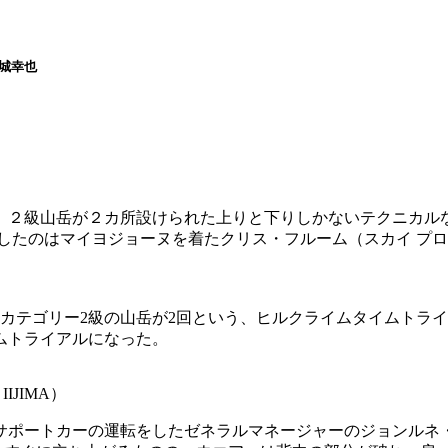
新城幸也
ル。２級山岳が２カ所設けられた上りと下りしかないテクニカル
したのはマイヨジョーヌを着たクリス・フルーム（スカイ プ
間にカテゴリー2級の山岳が2回という、ヒルクライムタイムト
ムトライアルになった。
 IIJIMA）
サポートカーの運転をしたゼネラルマネージャーのジョンルネ