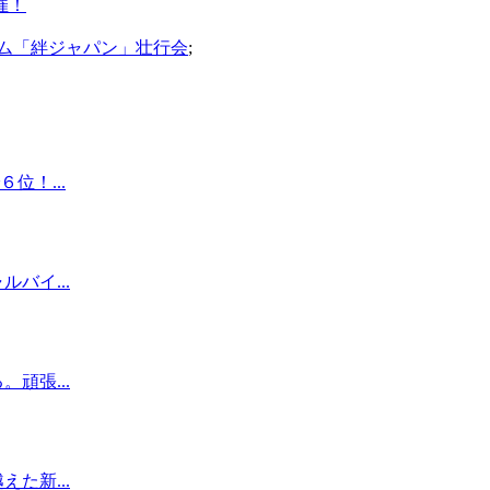
催！
ム「絆ジャパン」壮行会
;
位！...
バイ...
頑張...
た新...