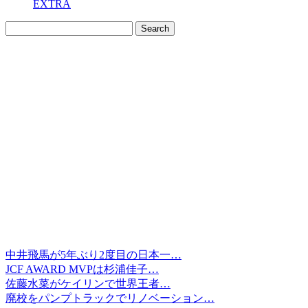
EXTRA
中井飛馬が5年ぶり2度目の日本一…
JCF AWARD MVPは杉浦佳子…
佐藤水菜がケイリンで世界王者…
廃校をパンプトラックでリノベーション…