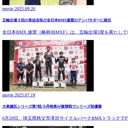
movie
2025.09.20
五輪出場３回の長迫吉拓が全日本BMX連盟のアンバサダーに就任
全日本BMX 連盟（略称JBMXF）は、五輪出場3度を果た
movie
2025.07.19
大東建託シリーズ第7戦 ⼩丹晄希が復帰戦でシリーズ初優勝
6月29日、埼玉県秩父市滝沢サイクルパークBMXトラック