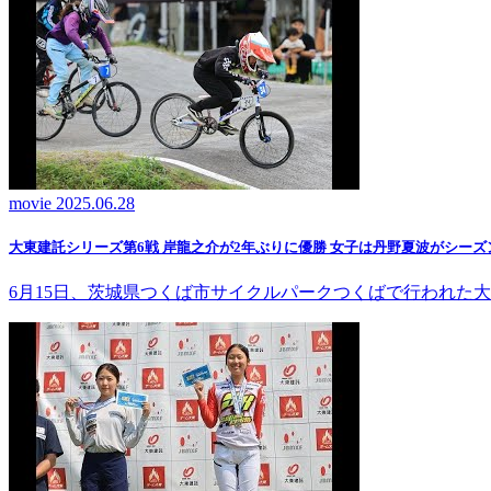
movie
2025.06.28
大東建託シリーズ第6戦 岸龍之介が2年ぶりに優勝 女子は丹野夏波がシーズ
6月15日、茨城県つくば市サイクルパークつくばで行われた