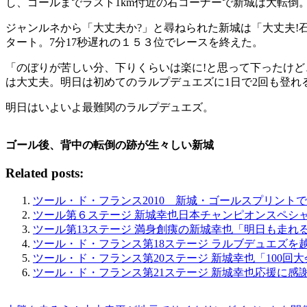
し、ゴールまでラスト1km付近の右コーナーで新城は大転倒
ジャンルネから「大丈夫か?」と尋ねられた新城は「大丈夫
タート。7分17秒遅れの１５３位でレースを終えた。
「のぼりが苦しい分、下りくらいは楽に!と思って下ったけ
は大丈夫。明日は初めてのラルプデュエズに1日で2回も登れ
明日はいよいよ最難関のラルプデュエズ。
ゴール後、背中の転倒の跡が生々しい新城
Related posts:
ツール・ド・フランス2010 新城・ゴールスプリント
ツール第６ステージ 新城幸也日本チャンピオンスペシ
ツール第13ステージ 満身創痍の新城幸也「明日も走れ
ツール・ド・フランス第18ステージ ラルブデュエズ
ツール・ド・フランス第20ステージ 新城幸也「100回
ツール・ド・フランス第21ステージ 新城幸也応援に