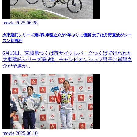
movie
2025.06.28
大東建託シリーズ第6戦 岸龍之介が2年ぶりに優勝 女子は丹野夏波がシー
ズン初勝利
6月15日、茨城県つくば市サイクルパークつくばで行われた
大東建託シリーズ第6戦。チャンピオンシップ男子は岸龍之
介が予選か…
movie
2025.06.10