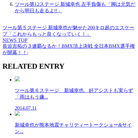
ツール第12ステージ 新城幸也 左手負傷も「脚は元気だ
から明日も走るよ!!」
ツール第５ステージ 新城幸也が魅せた200キロ超のエスケー
プ「これからもっと良くなっていく！」
NEWS TOP
長迫吉拓の３連覇なるか！BMX頂上決戦 全日本BMX選手権
が開幕！！
;
RELATED ENTRY
ツール第６ステージ 新城幸也、好アシストも実らず
「雨はもう嫌...
2014.07.11
新城幸也が熊本地震チャリティートークショー&サイ
ン...