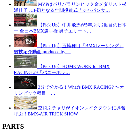
MVPはパリパラリンピック金メダリスト杉
浦佳子 JCF初となる年間授賞式「ジャパンサ…
【Pick Up】中井飛馬が5年ぶり2度目の日本
一 全日本BMX選手権 男子エリート…
【Pick Up】五輪種目「BMXレーシング」
競技紹介動画 produced by …
【Pick Up】HOME WORK for BMX
RACING #9「バニーホッ…
3分で分かる！What’s BMX RACING? 〜オ
リンピック種目「…
空飛ぶチャリがイオンレイクタウンに興奮
呼ぶ！BMX-AIR TRICK SHOW
PARTS