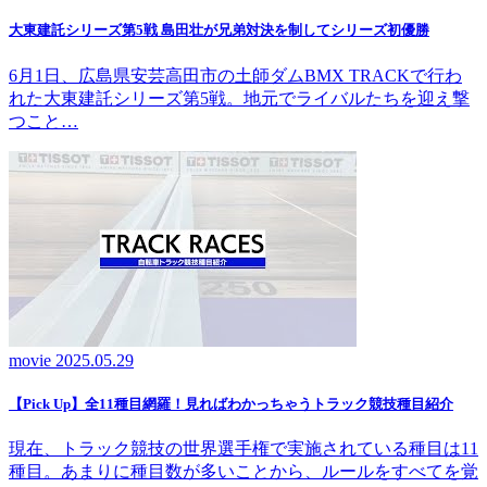
大東建託シリーズ第5戦 島田壮が兄弟対決を制してシリーズ初優勝
6月1日、広島県安芸高田市の土師ダムBMX TRACKで行わ
れた大東建託シリーズ第5戦。地元でライバルたちを迎え撃
つこと…
movie
2025.05.29
【Pick Up】全11種目網羅！見ればわかっちゃうトラック競技種目紹介
現在、トラック競技の世界選手権で実施されている種目は11
種目。あまりに種目数が多いことから、ルールをすべてを覚