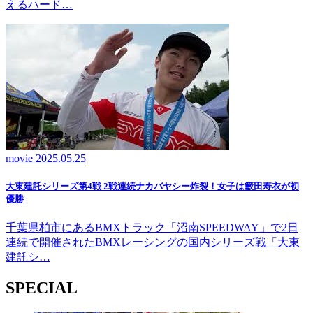
えるハード…
movie
2025.05.25
大東建託シリーズ第4戦 2戦連続ナカバヤシー炸裂！女子は籔田寿衣が初
優勝
千葉県柏市にあるBMXトラック「沼南SPEEDWAY」で2日
連続で開催されたBMXレーシングの国内シリーズ戦「大東
建託シ…
SPECIAL