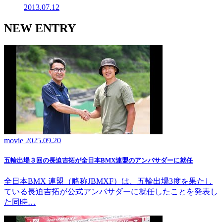
2013.07.12
NEW ENTRY
movie
2025.09.20
五輪出場３回の長迫吉拓が全日本BMX連盟のアンバサダーに就任
全日本BMX 連盟（略称JBMXF）は、五輪出場3度を果たし
ている長迫吉拓が公式アンバサダーに就任したことを発表し
た同時…