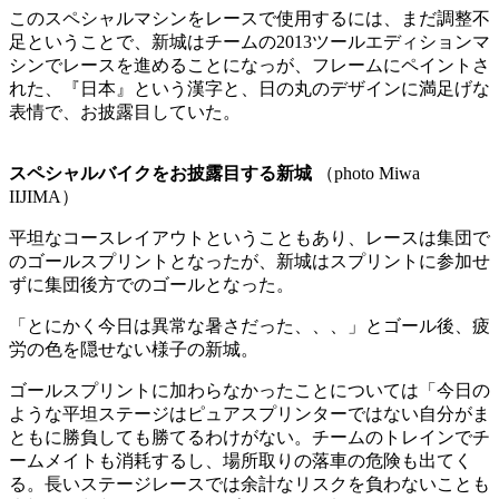
このスペシャルマシンをレースで使用するには、まだ調整不
足ということで、新城はチームの2013ツールエディションマ
シンでレースを進めることになっが、フレームにペイントさ
れた、『日本』という漢字と、日の丸のデザインに満足げな
表情で、お披露目していた。
スペシャルバイクをお披露目する新城
（photo Miwa
IIJIMA）
平坦なコースレイアウトということもあり、レースは集団で
のゴールスプリントとなったが、新城はスプリントに参加せ
ずに集団後方でのゴールとなった。
「とにかく今日は異常な暑さだった、、、」とゴール後、疲
労の色を隠せない様子の新城。
ゴールスプリントに加わらなかったことについては「今日の
ような平坦ステージはピュアスプリンターではない自分がま
ともに勝負しても勝てるわけがない。チームのトレインでチ
ームメイトも消耗するし、場所取りの落車の危険も出てく
る。長いステージレースでは余計なリスクを負わないことも