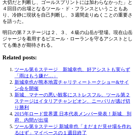
大切だと判断し、ゴールスプリントには加わらなかった」と
４回目の出場となるツール・ド・フランスということもあ
り、冷静に現状を自己判断し、３週間走りぬくことの重要さ
を語った。
明日の第７ステージは２、３、４級の山岳が登場。現在山岳
ジャージを着用するピエール・ローランを守るアシストとし
ても働きが期待される。
Related posts:
ツール第６ステージ 新城幸也、好アシストも実らず
「雨はもう嫌だ…」
新城幸也が熊本地震チャリティートークショー&サイ
ン会を開催
新城、マナーの悪い観客にストレスフル。ツール第２
ステージはイタリアチャンピオン、ニーバリが逃げ切
り勝利
2015年ロード世界選 日本代表メンバー発表！新城、別
府、内間が出場
ツール第９ステージ 新城幸也「まだまだ見せ場を作れ
るはず」マイペースの１週目終了