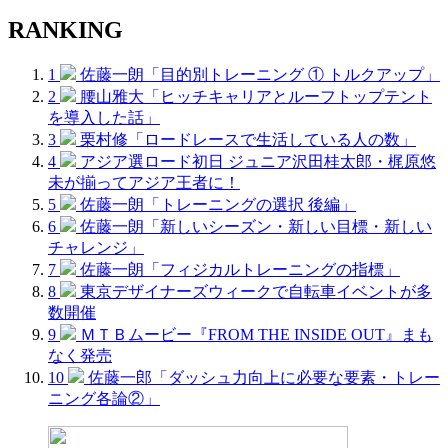
RANKING
1
佐藤一朗「目的別トレーニング ① トルクアップ」
2
腰山雅大「ヒッチキャリアとルーフトップテント
を導入した話」
3
栗村修「ロードレースで生活している人の数」
4
アジア選ロード初日 ジュニア沢田桂太郎・梶原悠
未が揃ってアジア王者に！
5
佐藤一朗「トレーニングの選択 後編」
6
佐藤一朗「新しいシーズン・新しい目標・新しい
チャレンジ」
7
佐藤一朗「フィジカルトレーニングの指標」
8
東京デザイナーズウィークで自転車イベントが多
数開催
9
ＭＴＢムービー『FROM THE INSIDE OUT』まも
なく発売
10
佐藤一郎「ダッシュ力向上に必要な要素・トレー
ニング各論②」