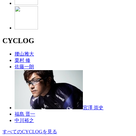
CYCLOG
腰山雅大
栗村 修
佐藤一朗
宮澤 崇史
福島 晋一
中川裕之
すべてのCYCLOGを見る