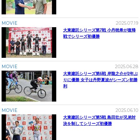
MOVIE
2025.07.19
大東建託シリーズ第7戦 ⼩丹晄希が復帰
戦でシリーズ初優勝
MOVIE
2025.06.28
大東建託シリーズ第6戦 岸龍之介が2年ぶ
りに優勝 女子は丹野夏波がシーズン初勝
利
MOVIE
2025.06.10
大東建託シリーズ第5戦 島田壮が兄弟対
決を制してシリーズ初優勝