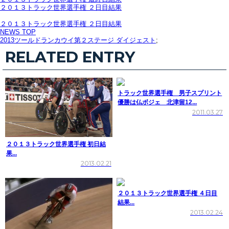
２０１３トラック世界選手権 ２日目結果
２０１３トラック世界選手権 ２日目結果
NEWS TOP
2013ツールドランカウイ第２ステージ ダイジェスト
;
RELATED ENTRY
トラック世界選手権 男子スプリント
優勝は仏ボジェ 北津留12...
2011.03.27
２０１３トラック世界選手権 初日結
果...
2013.02.21
２０１３トラック世界選手権 ４日目
結果...
2013.02.24