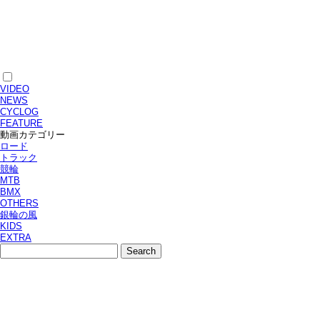
VIDEO
NEWS
CYCLOG
FEATURE
動画カテゴリー
ロード
トラック
競輪
MTB
BMX
OTHERS
銀輪の風
KIDS
EXTRA