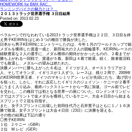
HOMEWORK for BMX RAC…
ランニングバイクの魅力とは？…
２０１３トラック世界選手権 ３日目結果
Posted on: 2013.02.23
ベラルーシで行なわれている2013トラック世界選手権は２２日、３日目を終
え男子KEIRINをはじめ３つの種目で勝負が決した。
日本から男子KEIRINにエントリーしたのは、今年１月のワールドカップで銀
メダルを獲得した渡邉一成と、新田祐大の２人の競輪選手。KEIRINレースの
経験豊富な２人の選手に、メダル獲得の期待がかかったものの、２着までが
勝ち上がれる一回戦で、渡邉が５着。新田は４着で敗退。続く、敗者復活戦
でも敗退し、メダルへの望みは絶たれた。
決勝メンバーに勝ち上がった６名は、ドイツが２人、オーストラリアが２
人、そしてオランダ、イギリスが１人ずつ。レースは、残り２周で、2009年
のKEIRIN世界王者、ドイツのマキシミリアン・レビが先頭にたち、逃げ切り
を狙った。しかし、それに反応したイギリスのジェイソン・ケニーが２番手
にうまく入り込み、最終バックストレートから一気に加速。ゴール前でレビ
を交わし、この種目では初となる世界一の座についた。ロンドンオリンピッ
クではスプリントで金メダルを獲得しているケニー。大会４日目から始まる
スプリントで２冠を目指す。
また、女子スプリントに出場した前田佳代乃と石井寛子はともに１／１６決
勝で敗退。女子スプリントは大会４日目（23日）に決勝を迎える。
その他の結果は下記の通り
◯男子KEIRIN
１位 J.ケニー（GBR）
２位 M.レビ（GER）