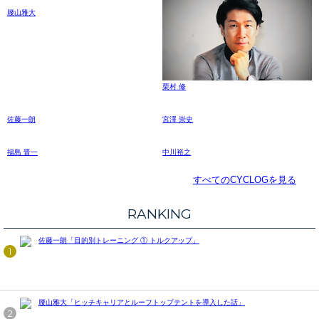
腰山雅大
栗村 修
佐藤一朗
宮澤 崇史
福島 晋一
中川裕之
すべてのCYCLOGを見る
RANKING
佐藤一朗「目的別トレーニング ① トルクアップ」
1
腰山雅大「ヒッチキャリアとルーフトップテントを導入した話」
2