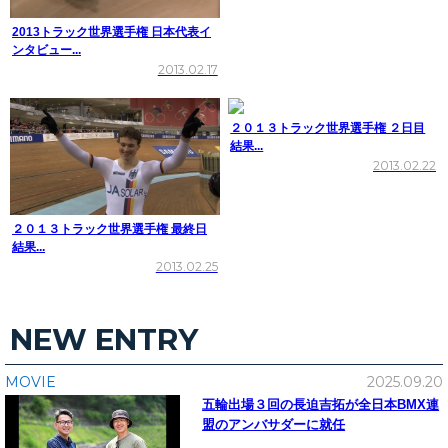
2013トラック世界選手権 日本代表イ
ンタビュー...
2013.02.17
２０１３トラック世界選手権 ２日目
結果...
2013.02.22
２０１３トラック世界選手権 最終日
結果...
2013.02.25
NEW ENTRY
MOVIE
2025.09.20
五輪出場３回の長迫吉拓が全日本BMX連
盟のアンバサダーに就任