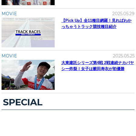
MOVIE
2025.05.29
【Pick Up】全11種目網羅！見ればわか
っちゃうトラック競技種目紹介
MOVIE
2025.05.25
大東建託シリーズ第4戦 2戦連続ナカバヤ
シー炸裂！女子は籔田寿衣が初優勝
SPECIAL