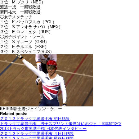
３位 M.ブクリ（NED）
渡邉一成 一回戦敗退
新田祐大 一回戦敗退
◯女子スクラッチ
１位 K.パウロフスカ（POL）
２位 S.アレオラ ナバロ（MEX）
３位 E.ロマニュタ（RUS）
◯男子ポイント・レース
１位 S.イエーツ（GBR）
２位 E.テルエル（ESP）
３位 K.スベシュニフ(RUS）
KEIRIN新王者ジェイソン・ケニー
Related posts:
２０１３トラック世界選手権 初日結果
トラック世界選手権 男子スプリント優勝は仏ボジェ 北津留12位
2013トラック世界選手権 日本代表インタビュー
２０１３トラック世界選手権 ４日目結果
２０１３トラック世界選手権 最終日結果