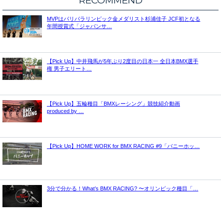
RECOMMEND
MVPはパリパラリンピック金メダリスト杉浦佳子 JCF初となる
年間授賞式「ジャパンサ…
【Pick Up】中井飛馬が5年ぶり2度目の日本一 全日本BMX選手
権 男子エリート…
【Pick Up】五輪種目「BMXレーシング」競技紹介動画
produced by …
【Pick Up】HOME WORK for BMX RACING #9「バニーホッ…
3分で分かる！What’s BMX RACING? 〜オリンピック種目「…