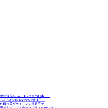
中井飛馬が5年ぶり2度目の日本一…
JCF AWARD MVPは杉浦佳子…
佐藤水菜がケイリンで世界王者…
廃校をパンプトラックでリノベーション…