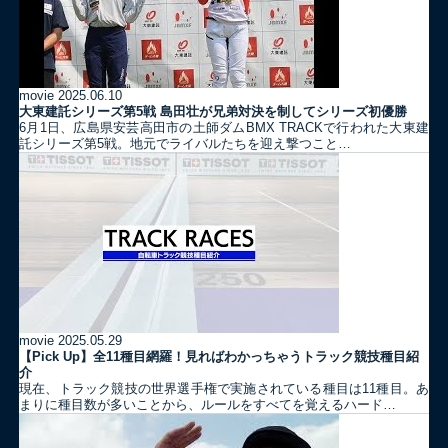
movie
2025.06.10
大東建託シリーズ第5戦 島田壮が兄弟対決を制してシリーズ初優勝
6月1日、広島県安芸高田市の土師ダムBMX TRACKで行われた大東建
託シリーズ第5戦。地元でライバルたちを迎え撃つこと…
movie
2025.05.29
【Pick Up】全11種目網羅！見ればわかっちゃうトラック競技種目紹
介
現在、トラック競技の世界選手権で実施されている種目は11種目。あ
まりに種目数が多いことから、ルールをすべてを覚えるハード…