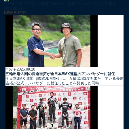
ツール・ド・フランス覇者フルーム、負傷でジャパンカップ出場を...
2013.10.09
NEW ENTRY
movie
2025.09.20
五輪出場３回の長迫吉拓が全日本BMX連盟のアンバサダーに就任
全日本BMX 連盟（略称JBMXF）は、五輪出場3度を果たしている長迫
吉拓が公式アンバサダーに就任したことを発表した同時…