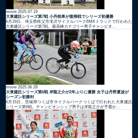
movie
2025.07.19
大東建託シリーズ第7戦 ⼩丹晄希が復帰戦でシリーズ初優勝
6月29日、埼玉県秩父市滝沢サイクルパークBMXトラックで行われた
大東建託シリーズ第7戦。最高峰カテゴリー男子チャンピオ…
movie
2025.06.28
大東建託シリーズ第6戦 岸龍之介が2年ぶりに優勝 女子は丹野夏波が
シーズン初勝利
6月15日、茨城県つくば市サイクルパークつくばで行われた大東建託
シリーズ第6戦。チャンピオンシップ男子は岸龍之介が予選か…