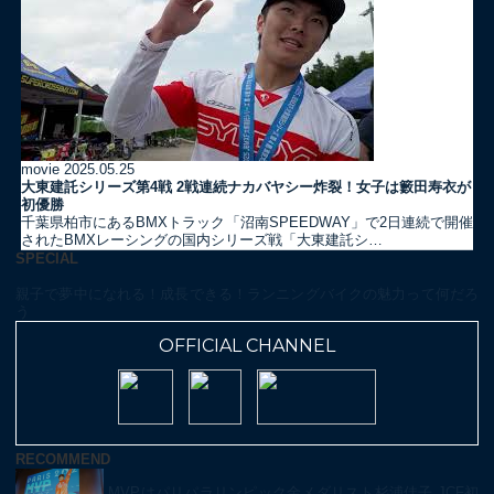
movie
2025.05.25
大東建託シリーズ第4戦 2戦連続ナカバヤシー炸裂！女子は籔田寿衣が
初優勝
千葉県柏市にあるBMXトラック「沼南SPEEDWAY」で2日連続で開催
されたBMXレーシングの国内シリーズ戦「大東建託シ…
SPECIAL
親子で夢中になれる！成長できる！ランニングバイクの魅力って何だろ
う
OFFICIAL CHANNEL
RECOMMEND
MVPはパリパラリンピック金メダリスト杉浦佳子 JCF初