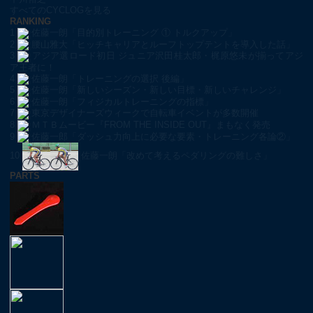
すべてのCYCLOGを見る
RANKING
1
佐藤一朗「目的別トレーニング ① トルクアップ」
2
腰山雅大「ヒッチキャリアとルーフトップテントを導入した話」
3
アジア選ロード初日 ジュニア沢田桂太郎・梶原悠未が揃ってアジ
ア王者に！
4
佐藤一朗「トレーニングの選択 後編」
5
佐藤一朗「新しいシーズン・新しい目標・新しいチャレンジ」
6
佐藤一朗「フィジカルトレーニングの指標」
7
東京デザイナーズウィークで自転車イベントが多数開催
8
ＭＴＢムービー『FROM THE INSIDE OUT』まもなく発売
9
佐藤一郎「ダッシュ力向上に必要な要素・トレーニング各論②」
10
佐藤一朗「改めて考えるペダリングの難しさ」
PARTS