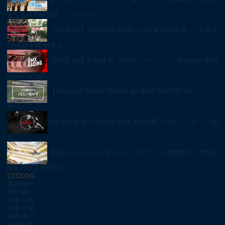
となる年間授賞式「ジャパンサ…
【Pick Up】中井飛馬が5年ぶり2度目の日本一 全日本
BMX選手権 男子エリート…
【Pick Up】五輪種目「BMXレーシング」競技紹介動画
produced by …
【Pick Up】HOME WORK for BMX RACING #9「バニー
ホッ…
3分で分かる！What’s BMX RACING? 〜オリンピック種
目「…
空飛ぶチャリがイオンレイクタウンに興奮呼ぶ！BMX-
AIR TRICK SHOW
CYCLOG
腰山雅大
栗村 修
佐藤一朗
宮澤 崇史
福島 晋一
中川裕之