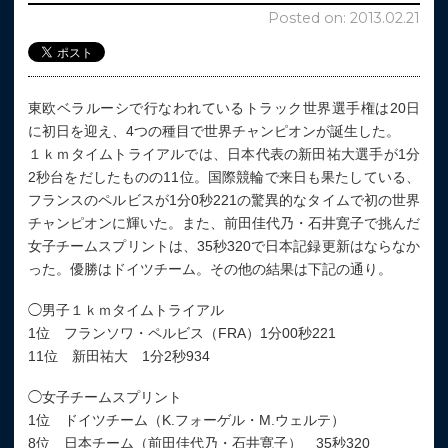
Posted on: 2013.02.21
東欧ベラルーシで行なわれているトラック世界選手権は20日
に初日を迎え、4つの種目で世界チャンピオンが誕生した。
１ｋｍタイムトライアルでは、日本代表の新田祐大選手が1分
2秒台をだしたものの11位。国際競輪で来日も果たしている、
フランスのペルビスが1分0秒221の驚異的なタイムで初の世界
チャンピオンに輝いた。また、前田佳代乃・石井寛子で挑んだ
女子チームスプリントは、35秒320で日本記録更新はならなか
った。優勝はドイツチーム。その他の結果は下記の通り。
◯男子１ｋｍタイムトライアル
1位 フランソワ・ペルビス（FRA）1分00秒221
11位 新田祐大 1分2秒934
◯女子チームスプリント
1位 ドイツチーム（K.フォーゲル・M.ウェルテ）
8位 日本チーム（前田佳代乃・石井寛子） 35秒320