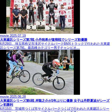
movie
2025.07.19
大東建託シリーズ第7戦 ⼩丹晄希が復帰戦でシリーズ初優勝
6月29日、埼玉県秩父市滝沢サイクルパークBMXトラックで行われた大東建
託シリーズ第7戦。最高峰カテゴリー男子チャンピオ…
movie
2025.06.28
大東建託シリーズ第6戦 岸龍之介が2年ぶりに優勝 女子は丹野夏波がシーズ
ン初勝利
6月15日、茨城県つくば市サイクルパークつくばで行われた大東建託シリー