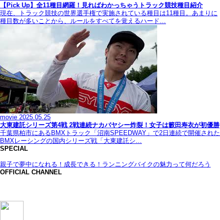
【Pick Up】全11種目網羅！見ればわかっちゃうトラック競技種目紹介
現在、トラック競技の世界選手権で実施されている種目は11種目。あまりに
種目数が多いことから、ルールをすべてを覚えるハード…
movie
2025.05.25
大東建託シリーズ第4戦 2戦連続ナカバヤシー炸裂！女子は籔田寿衣が初優勝
千葉県柏市にあるBMXトラック「沼南SPEEDWAY」で2日連続で開催された
BMXレーシングの国内シリーズ戦「大東建託シ…
SPECIAL
親子で夢中になれる！成長できる！ランニングバイクの魅力って何だろう
OFFICIAL CHANNEL