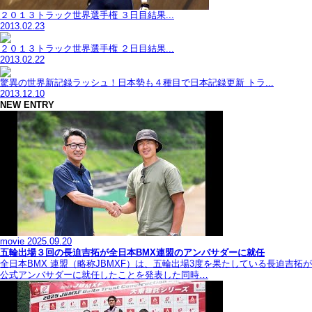
２０１３トラック世界選手権 ３日目結果...
2013.02.23
２０１３トラック世界選手権 ２日目結果...
2013.02.22
驚異の世界新記録ラッシュ！日本勢も４種目で日本記録更新 トラ...
2013.12.10
NEW ENTRY
movie
2025.09.20
五輪出場３回の長迫吉拓が全日本BMX連盟のアンバサダーに就任
全日本BMX 連盟（略称JBMXF）は、五輪出場3度を果たしている長迫吉拓が
公式アンバサダーに就任したことを発表した同時…