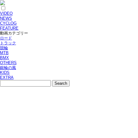
VIDEO
NEWS
CYCLOG
FEATURE
動画カテゴリー
ロード
トラック
競輪
MTB
BMX
OTHERS
銀輪の風
KIDS
EXTRA