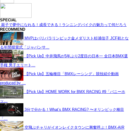
SPECIAL
親子で夢中になれる！成長できる！ランニングバイクの魅力って何だろう
RECOMMEND
MVPはパリパラリンピック金メダリスト杉浦佳子 JCF初とな
る年間授賞式「ジャパンサ…
【Pick Up】中井飛馬が5年ぶり2度目の日本一 全日本BMX選
手権 男子エリート…
【Pick Up】五輪種目「BMXレーシング」競技紹介動画
produced by …
【Pick Up】HOME WORK for BMX RACING #9「バニーホ
ッ…
3分で分かる！What’s BMX RACING? 〜オリンピック種目
「…
空飛ぶチャリがイオンレイクタウンに興奮呼ぶ！BMX-AIR