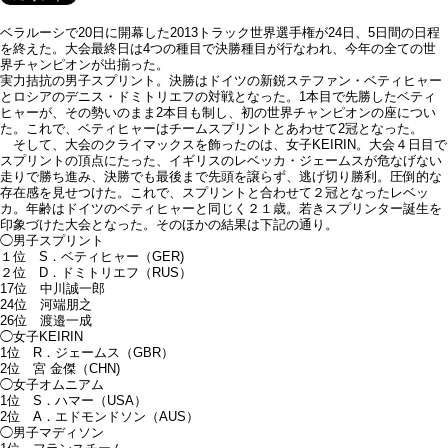
ベラルーシで20日に開幕した2013トラック世界選手権が24日、5日間の日程
を終えた。大会最終日は4つの種目で決勝種目が行なわれ、今年の全ての世
界チャンピオンが出揃った。
実力拮抗の男子スプリント。決勝はドイツの新鋭ステファン・ベティヒャー
とロシアのデニス・ドミトリエフの対戦となった。1本目で先勝したベティ
ヒャーが、その勢いのまま2本目も制し、初の世界チャンピオンの座につい
た。これで、ベティヒャーはチームスプリントとあわせて2冠となった。
そして、大会のクライマックスを飾ったのは、女子KEIRIN。大会４日目で
スプリントの頂点にたった、イギリスのレベッカ・ジェームスが危なげない
走りで勝ち進み、決勝でも最後まで先頭を譲らず、逃げ切り勝利。圧倒的な
存在感を見せつけた。これで、スプリントと合わせて２冠となったレベッ
カ。年齢はドイツのベティヒャーと同じく２１歳。若きスプリンター誕生を
印象づけた大会となった。そのほかの結果は下記の通り。
◯男子スプリント
１位 S．ベティヒャー（GER)
２位 D．ドミトリエフ（RUS）
17位 中川誠一郎
24位 河端朋之
26位 渡邉一成
◯女子KEIRIN
1位 R．ジェームス（GBR）
2位 宮 金傑（CHN)
◯女子オムニアム
1位 S．ハマー（USA）
2位 A．エドモンドソン（AUS）
◯男子マディソン