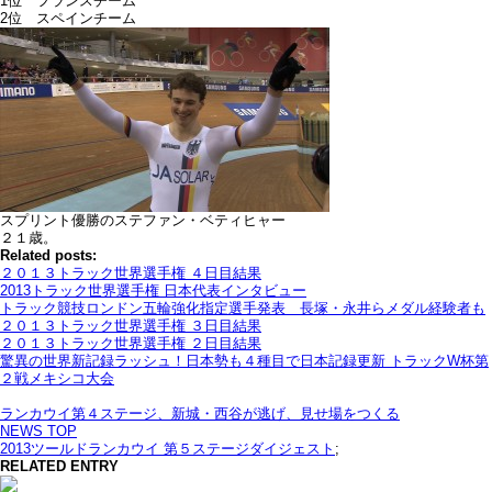
1位 フランスチーム
2位 スペインチーム
スプリント優勝のステファン・ベティヒャー
２１歳。
Related posts:
２０１３トラック世界選手権 ４日目結果
2013トラック世界選手権 日本代表インタビュー
トラック競技ロンドン五輪強化指定選手発表 長塚・永井らメダル経験者も
２０１３トラック世界選手権 ３日目結果
２０１３トラック世界選手権 ２日目結果
驚異の世界新記録ラッシュ！日本勢も４種目で日本記録更新 トラックW杯第
２戦メキシコ大会
ランカウイ第４ステージ、新城・西谷が逃げ、見せ場をつくる
NEWS TOP
2013ツールドランカウイ 第５ステージダイジェスト
;
RELATED ENTRY