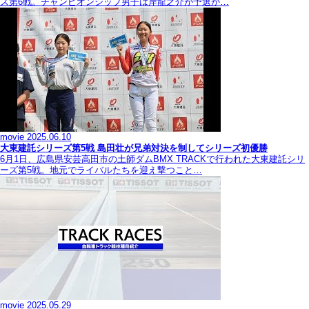
ズ第6戦。チャンピオンシップ男子は岸龍之介が予選か…
movie
2025.06.10
大東建託シリーズ第5戦 島田壮が兄弟対決を制してシリーズ初優勝
6月1日、広島県安芸高田市の土師ダムBMX TRACKで行われた大東建託シリ
ーズ第5戦。地元でライバルたちを迎え撃つこと…
movie
2025.05.29