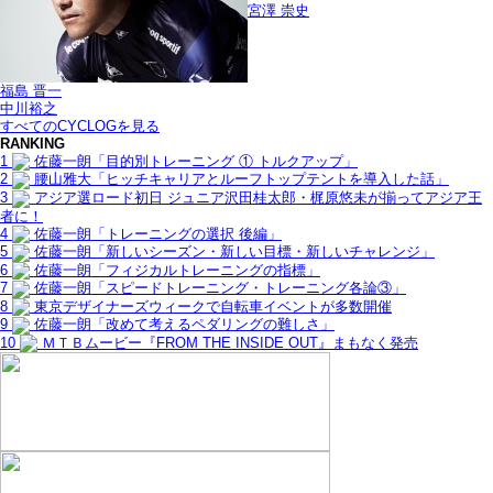
宮澤 崇史
福島 晋一
中川裕之
すべてのCYCLOGを見る
RANKING
1
佐藤一朗「目的別トレーニング ① トルクアップ」
2
腰山雅大「ヒッチキャリアとルーフトップテントを導入した話」
3
アジア選ロード初日 ジュニア沢田桂太郎・梶原悠未が揃ってアジア王
者に！
4
佐藤一朗「トレーニングの選択 後編」
5
佐藤一朗「新しいシーズン・新しい目標・新しいチャレンジ」
6
佐藤一朗「フィジカルトレーニングの指標」
7
佐藤一朗「スピードトレーニング・トレーニング各論③」
8
東京デザイナーズウィークで自転車イベントが多数開催
9
佐藤一朗「改めて考えるペダリングの難しさ」
10
ＭＴＢムービー『FROM THE INSIDE OUT』まもなく発売